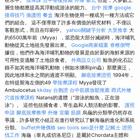
層生物都應提高其浮動或游泳的能力。
台中 按摩
google
搜尋技巧
換護照
餐盒
海洋生物使用一種或另一種方法或它
們的組合。 這不僅導致了許多有價值的研究材料，不僅以
客觀形式，而且在印刷中。
yahoo關鍵字分析
大里推拿
大
約6500萬年前（Myya），當恐龍大部分滅絕時，海洋哺乳
動物從其土地祖先發展出來。
Google商家檔案
脊椎側彎
據信，他們作為海洋哺乳動物的發展是由於新的海鮮來源的
可用性並逃離了土地掠食者。
外商設立公司
鯨魚的化石記
錄不如其他海洋哺乳動物（例如水獺和pin蟲）那麼廣泛，
因此地球和水之間的過渡不明顯。
腳底按摩證照
1994年，
在特提斯海左側的49
學按摩課程
Myya發現了
Ambulocetus
kkday 台胞證
台中筋膜放鬆推薦
西式外燴
穴道按摩課程
Natans的遺體（“游泳的鯨魚，正在游
泳”）。 這些包括捕食者，寄生蟲和人類活動的影響。
護照
申請
腳底按摩教學
外燴 宜蘭
筋膜
烏龜的分類學仍然存在
爭議，許多研究小組正在進行研究以了解海龜的進化和系統
分類。
buffet外燴價格
seo tools
seo是什麼
記帳士 證照
找工作
海龜（睾丸或切洛尼亞）是屬於Chordata主體和