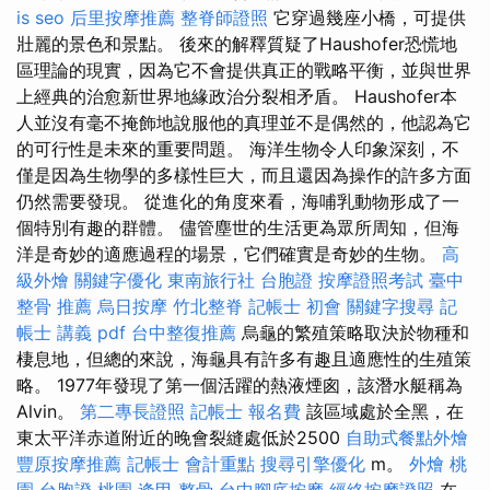
is seo
后里按摩推薦
整脊師證照
它穿過幾座小橋，可提供
壯麗的景色和景點。 後來的解釋質疑了Haushofer恐慌地
區理論的現實，因為它不會提供真正的戰略平衡，並與世界
上經典的治愈新世界地緣政治分裂相矛盾。 Haushofer本
人並沒有毫不掩飾地說服他的真理並不是偶然的，他認為它
的可行性是未來的重要問題。 海洋生物令人印象深刻，不
僅是因為生物學的多樣性巨大，而且還因為操作的許多方面
仍然需要發現。 從進化的角度來看，海哺乳動物形成了一
個特別有趣的群體。 儘管塵世的生活更為眾所周知，但海
洋是奇妙的適應過程的場景，它們確實是奇妙的生物。
高
級外燴
關鍵字優化
東南旅行社 台胞證
按摩證照考試
臺中
整骨 推薦
烏日按摩
竹北整脊
記帳士 初會
關鍵字搜尋
記
帳士 講義 pdf
台中整復推薦
烏龜的繁殖策略取決於物種和
棲息地，但總的來說，海龜具有許多有趣且適應性的生殖策
略。 1977年發現了第一個活躍的熱液煙囪，該潛水艇稱為
Alvin。
第二專長證照
記帳士 報名費
該區域處於全黑，在
東太平洋赤道附近的晚會裂縫處低於2500
自助式餐點外燴
豐原按摩推薦
記帳士 會計重點
搜尋引擎優化
m。
外燴 桃
園
台胞證 桃園
逢甲 整骨
台中腳底按摩
經絡按摩證照
在