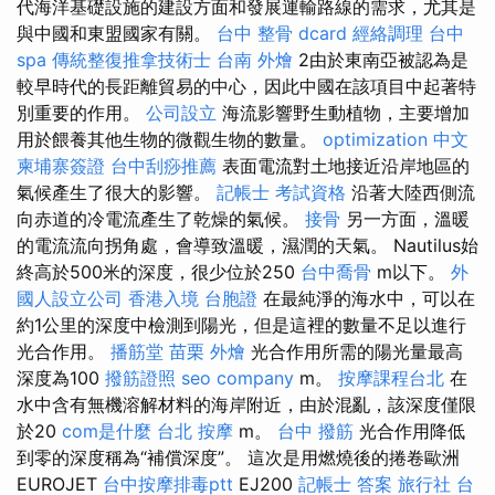
代海洋基礎設施的建設方面和發展運輸路線的需求，尤其是
與中國和東盟國家有關。
台中 整骨 dcard
經絡調理
台中
spa
傳統整復推拿技術士
台南 外燴
2由於東南亞被認為是
較早時代的長距離貿易的中心，因此中國在該項目中起著特
別重要的作用。
公司設立
海流影響野生動植物，主要​​增加
用於餵養其他生物的微觀生物的數量。
optimization 中文
柬埔寨簽證
台中刮痧推薦
表面電流對土地接近沿岸地區的
氣候產生了很大的影響。
記帳士 考試資格
沿著大陸西側流
向赤道的冷電流產生了乾燥的氣候。
接骨
另一方面，溫暖
的電流流向拐角處，會導致溫暖，濕潤的天氣。 Nautilus始
終高於500米的深度，很少位於250
台中喬骨
m以下。
外
國人設立公司
香港入境 台胞證
在最純淨的海水中，可以在
約1公里的深度中檢測到陽光，但是這裡的數量不足以進行
光合作用。
播筋堂
苗栗 外燴
光合作用所需的陽光量最高
深度為100
撥筋證照
seo company
m。
按摩課程台北
在
水中含有無機溶解材料的海岸附近，由於混亂，該深度僅限
於20
com是什麼
台北 按摩
m。
台中 撥筋
光合作用降低
到零的深度稱為“補償深度”。 這次是用燃燒後的捲卷歐洲
EUROJET
台中按摩排毒ptt
EJ200
記帳士 答案
旅行社 台