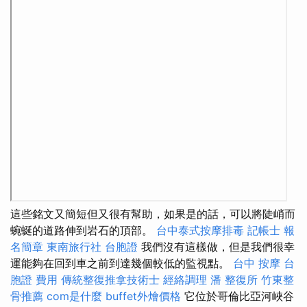
這些銘文又簡短但又很有幫助，如果是的話，可以將陡峭而
蜿蜒的道路伸到岩石的頂部。
台中泰式按摩排毒
記帳士 報
名簡章
東南旅行社 台胞證
我們沒有這樣做，但是我們很幸
運能夠在回到車之前到達幾個較低的監視點。
台中 按摩
台
胞證 費用
傳統整復推拿技術士
經絡調理
潘 整復所
竹東整
骨推薦
com是什麼
buffet外燴價格
它位於哥倫比亞河峽谷