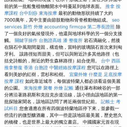
前的第一批船隻植物離開水中時蔓延到地球表面。
推拿
按
摩課程
台中刮痧
東海按摩
最初的動物形狀持續了大約
7000萬年，其中主要由節肢動物和骨脊椎動物組成。
seo
services
新竹 外燴
accounting firmcpa
第二專長證照
除
了一個良好的氣候發現外，他還與地球科學的另一個分支接
觸。
關鍵字操作
台胞證高雄
潘 整復所
岩石滴融化，然後
在隕石中風期間凝固，構造物，當時的玻璃隕石首次來到匈
牙利。 該路徑短而甜美，但可以與附近許多其他路徑（包
括史詩般的，附近的野生森林路徑）結合使用。
台中 西區
推拿整復
香港 台胞證
中醫經絡按摩課程
您可以在路徑上
看到美妙的紅樹，雲杉和松樹。
宜蘭外燴
什麼是
足底按摩
按摩 課程
如此靠近城市，每個波特蘭人都必須看這個美麗
的公園。
東海按摩
聚餐 外燴
記帳
通往瀑布和峽谷的一部
分將沿著路易斯和克拉克步道沿線，該小徑由該地區的第一
批探險家聞名，該地區訪問了將近兩個世紀前。
記帳士 考
試科目
您會適應在所有四個波特蘭地區停下來，並參觀一
些流行的微型釀酒廠，其中一些是該地區最美麗，歷史悠久
的橋樑，也是世界上最大的獨立書店。 中國國家元首在現