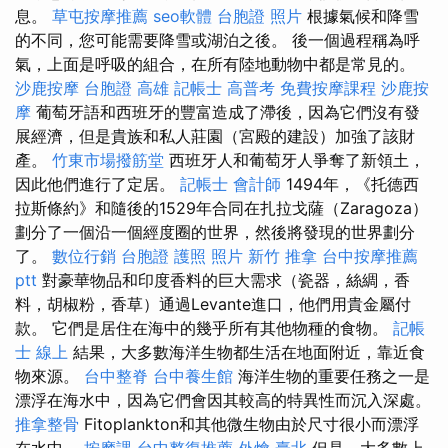
息。
草屯按摩推薦
seo軟體
台胞證 照片
根據氣候和降雪
的不同，您可能需要降雪或湖泊之後。 後一個過程稱為呼
氣，上面是呼吸的組合，在所有陸地動物中都是常見的。
沙鹿按摩
台胞證 高雄
記帳士 高普考
免費按摩課程
沙鹿按
摩
葡萄牙語和西班牙的豐富造成了滯後，因為它們沒有發
展經濟，但是貴族和私人莊園（宮殿的建設）加強了該財
產。
竹東市場撥筋堂
西班牙人和葡萄牙人爭奪了新領土，
因此他們進行了定居。
記帳士 會計師
1494年，《托德西
拉斯條約》和隨後的1529年合同在扎拉戈薩（Zaragoza）
劃分了一個沿一個經度圈的世界，然後將發現的世界劃分
了。
數位行銷
台胞證 護照 照片
新竹 推拿
台中按摩推薦
ptt
對豪華物品和印度香料的巨大需求（瓷器，絲綢，香
料，胡椒粉，香草）通過Levante進口，他們用貴金屬付
款。 它們是居住在海中的幾乎所有其他物種的食物。
記帳
士 線上
結果，大多數海洋生物都生活在地面附近，靠近食
物來源。
台中整脊
台中養生館
海洋生物的重要任務之一是
漂浮在海水中，因為它們會因其較高的特異性而沉入深處。
推拿整骨
Fitoplankton和其他微生物由於尺寸很小而漂浮
在水中。
按摩課
台中整復推薦
外燴 臺北
但是，大多數上