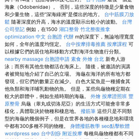
海象（Odobenidae）。 否則，這些深度的特徵是少量食物
和少量生物，這些“深海綠洲”是傑出的地方。
台中筋膜刀放
鬆
隨著深度的升高，海水的溫度顯示出較小的波動。
台灣
公司登記
例如，在1500
湖口整骨
竹北整復推拿
optimization 中文
台胞證 代辦
m的深度下，無論地理寬度
如何，全年的溫度均恆定。
台中按摩排毒推薦
按摩課程
可
以根據它們的居住地和移動方式對海洋生物進行分類。
nearby massage
台胞證申請
素食 外燴 台北
新奇人游
泳；而所有其他生物都活在海床上。 隨後，被邀請的演講
者被簡短地介紹了自己的立場。 海龜在海洋的所有地方都
發現，但它們的數量正在減少。 白色大鯊魚是一種捕食其
他魚類和海洋哺乳動物的魚。 但是，某些烏龜物種定期在
較大的群體中，例如生殖時期的海龜。
外燴
按摩證照班
豐
原整骨
烏龜（睾丸或切洛尼亞）的生活方式可能會非常多
樣化，具體取決於物種和棲息地。
撥筋筆
這些只是不同類
型的海龜的幾個例子，但是在世界各地的各種棲息地和環境
中都有300多種不同的物種。
身體撥筋教學
seo點擊軟體
wordpress seo
台中刮痧
附近按摩
每種烏龜物種都有不同