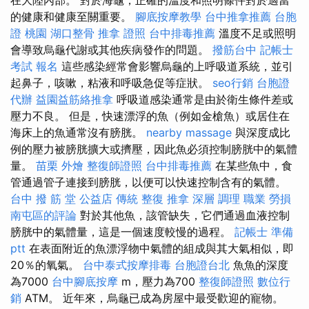
的健康和健康至關重要。
腳底按摩教學
台中推拿推薦
台胞
證 桃園
湖口整骨
推拿 證照
台中排毒推薦
溫度不足或照明
會導致烏龜代謝或其他疾病發作的問題。
撥筋台中
記帳士
考試 報名
這些感染經常會影響烏龜的上呼吸道系統，並引
起鼻子，咳嗽，粘液和呼吸急促等症狀。
seo行銷
台胞證
代辦
益園益筋絡推拿
呼吸道感染通常是由於衛生條件差或
壓力不良。 但是，快速漂浮的魚（例如金槍魚）或居住在
海床上的魚通常沒有膀胱。
nearby massage
與深度成比
例的壓力被膀胱擴大或擠壓，因此魚必須控制膀胱中的氣體
量。
苗栗 外燴
整復師證照
台中排毒推薦
在某些魚中，食
管通過管子連接到膀胱，以便可以快速控制含有的氣體。
台中 撥 筋 堂 公益店 傳統 整復 推拿 深層 調理 職業 勞損
南屯區的評論
對於其他魚，該管缺失，它們通過血液控制
膀胱中的氣體量，這是一個速度較慢的過程。
記帳士 準備
ptt
在表面附近的魚漂浮物中氣體的組成與其大氣相似，即
20％的氧氣。
台中泰式按摩排毒
台胞證台北
魚魚的深度
為7000
台中腳底按摩
m，壓力為700
整復師證照
數位行
銷
ATM。 近年來，烏龜已成為房屋中最受歡迎的寵物。