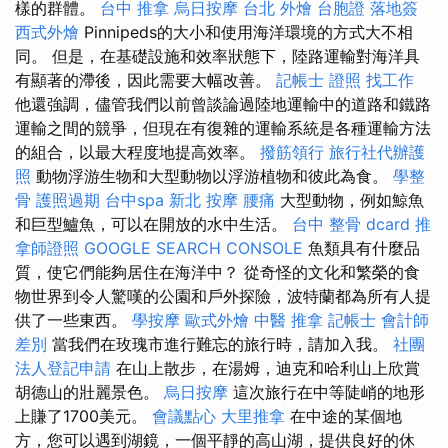
樣的群體。
台中 推拿
烏日按摩
台北 外燴
台胞證 落地簽
西式外燴
Pinnipeds的大小和使用海洋環境的方式大不相
同。 但是，在基礎設施和效率狀態下，陸路運輸對海洋具
有顯著的滯後，因此需要大幅改善。
記帳士 證照 找工作
他還強調，儘管我們以前曾談論過陸地運輸中的道路和鐵路
運輸之間的競爭，但現在有復雜的運輸系統是各種運輸方法
的組合，以最大程度地提高效率。
撥筋領行
旅行社代辦護
照
動物浮游生物和大型動物以浮游植物和彼此為食。
學整
骨
護照過期
台中spa
新北 按摩
腰痛
大型動物，例如鯨魚
和巨型鱸魚，可以在開放的水中生活。
台中 整骨 dcard
推
拿師證照
GOOGLE SEARCH CONSOLE
魚類具有什麼品
質，使它們能夠居住在海洋中？ 從奇怪的文化和繁榮的食
物世界到令人驚嘆的公園和戶外探險，波特蘭都為所有人提
供了一些東西。
學按摩
歐式外燴
中醫 推拿
記帳士 會計師
差別
當我們在玫瑰市進行難忘的旅行時，請加入我。
社團
法人登記申請
在山上散步，在湯姆，迪克和哈利山上欣賞
胡德山的壯麗景色。
烏日按摩
這次旅行在中等陡峭的地形
上賺了1700美元。
會議點心
大里推拿
在中途的某個地
方，您可以遇到湖鏡，一個平靜的高山湖，提供良好的休