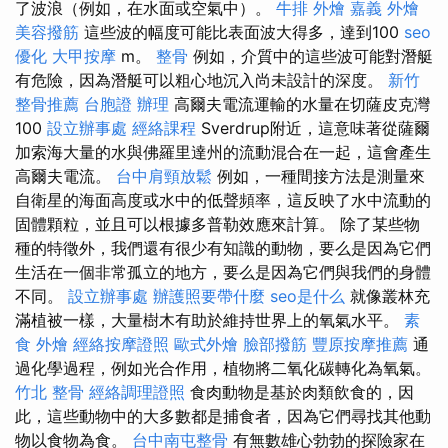
了波浪（例如，在水面或空氣中）。
牛排 外燴
嘉義 外燴
美容撥筋
這些波的幅度可能比表面波大得多，達到100
seo
優化
大甲按摩
m。
整骨
例如，介質中的這些波可能對潛艇
有危險，因為潛艇可以粗心地沉入尚未設計的深度。
新竹
整骨推薦
台胞證 辦理
高爾夫電流運輸的水量在切薩皮克灣
100
設立辦事處
經絡課程
Sverdrup附近，這意味著從薩爾
加索海大量的水與佛羅里達州的流動混合在一起，這會產生
高爾夫電流。
台中肩頸放鬆
例如，一種間接方法是測量來
自衛星的海面高度或水中的低聲頻率，這反映了水中流動的
固體顆粒，並且可以根據多普勒效應來計算。 除了某些物
種的特徵外，我們還有很少有知識的動物，要么是因為它們
生活在一個非常孤立的地方，要么是因為它們與我們的身體
不同。
設立辦事處
辦護照要帶什麼
seo是什么
就像叢林充
滿植被一樣，大量樹木有助於維持世界上的氧氣水平。
素
食 外燴
經絡按摩證照
歐式外燴
臉部撥筋
豐原按摩推薦
通
過化學過程，例如光合作用，植物將二氧化碳轉化為氧氣。
竹北 整骨
經絡調理證照
食肉動物是基於肉類飲食的，因
此，這些動物中的大多數都是捕食者，因為它們尋找其他動
物以食物為食。
台中南屯整骨
有無數雄心勃勃的探險家在