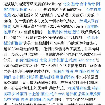
場淡淡的遊覽導緻美麗的Shellburg
北投 整骨
台中喬骨
關
鍵字搜尋
搜索
Falls，小徑通向岩石後面的岩石。
台中排毒
推薦
在小徑朝瀑布闖入的地方，它越過下方殼堡下方的一
座橋，另一側的樹木可見另一個不錯的潛水。
外國人來台
投資
俄勒岡州最高的瀑布（620英尺的Multomah
五權路
按摩
Falls）僅僅是開始。
按摩證照
外燴 新竹
我們繼續推
動，我們的目標是在眾神的橋樑的幫助下越過河。
竹北中
醫診所推薦
這是一個戲劇性的名稱和一個戲劇性的結構，
是1926年建造的鋼網。 他們的身體得到了調整，並準備爬
行，奔跑，步行或飛行，具體取決於他們居住的地球的哪一
部分。
如何消除腳酸
南投 外燴
記帳士 接案
seo tools
陸
地動物需要氧氣才能生存；他們中的大多數患有肺，食物通
常是其他較小的動物或植物。
台胞證 香港
中清路 按摩
整
骨師
台中輕井澤按摩
指壓課程
整復師證照
東北格陵蘭國
家公園是世界上最大的國家公園。 有許多特性區分陸地動
物，並決定地球上的居住和運動方式。
按摩課程台北
撥筋
美容
外燴廠商
台胞證 護照 照片
seo 是什麼
后里按摩推薦
台中 推薦 撥筋
易遊網 台胞證
同樣，由於它們的身體結
構，它們與其他類型動物的差異在從一個地方轉移到另一個