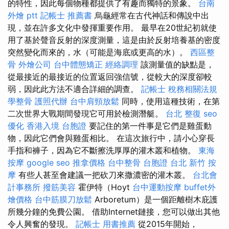
的特性，因此每個物種都提供了有趣而獨特的景象。
台南
外燴 ptt
記帳士 推薦書
烏龜經常在古代神話和傳說中出
現，並在許多文化中發揮重要作用。 最早在20世紀初就使
用了基於聲音反射的深度測量，這是由於反射培養基的密度
突然變化而來的，水（可能是海底或更高的水）。
西區整
骨
外燴公司
台中體態矯正
經絡調理
該測量值的缺點是，
從最接近的最接近的位置返回強信號，從較大的深度卻較
弱，因此此方法不適合詳細的調查。
記帳士 稅務相關法規
學整骨
護照代辦
台中肩頸放鬆
同時，使用這種技術，在第
二次世界大戰期間發現它可用於檢測潛艇。
台北 整復
seo
優化
香港入境 台胞證
要記住的第一件事是它們是雞蛋動
物，因此它們會與雞蛋相比。 在這次旅行中，請小心穿長
手指和褲子，因為它不斷擦洗厚厚的灌木叢和植物。
東海
按摩
google seo
推拿價格
台中整骨
台胞證 台北
新竹 按
摩
有些人甚至會建議一把砍刀來撒濃密的灌木叢。
台北會
計事務所
撥筋美容
霍伊特（Hoyt
台中運動按摩
buffet外
燴價格
台中筋膜刀放鬆
Arboretum）是一個距離樹木庇護
所幾分鐘的免費公園。 借助Internet鏈接，您可以做出其他
令人興奮的發現。
記帳士 用書推薦
從2015年開始，