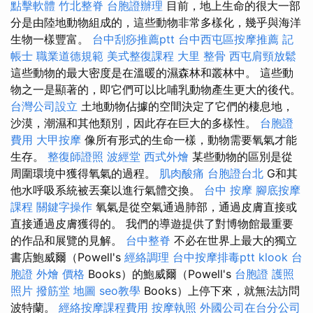
點擊軟體
竹北整脊
台胞證辦理
目前，地上生命的很大一部
分是由陸地動物組成的，這些動物非常多樣化，幾乎與海洋
生物一樣豐富。
台中刮痧推薦ptt
台中西屯區按摩推薦
記
帳士 職業道德規範
美式整復課程
大里 整骨
西屯肩頸放鬆
這些動物的最大密度是在溫暖的濕森林和叢林中。 這些動
物之一是顯著的，即它們可以比哺乳動物產生更大的後代。
台灣公司設立
土地動物佔據的空間決定了它們的棲息地，
沙漠，潮濕和其他類別，因此存在巨大的多樣性。
台胞證
費用
大甲按摩
像所有形式的生命一樣，動物需要氧氣才能
生存。
整復師證照
波經堂
西式外燴
某些動物的區別是從
周圍環境中獲得氧氣的過程。
肌肉酸痛
台胞證台北
G和其
他水呼吸系統被丟棄以進行氣體交換。
台中 按摩
腳底按摩
課程
關鍵字操作
氧氣是從空氣通過肺部，通過皮膚直接或
直接通過皮膚獲得的。 我們的導遊提供了對博物館最重要
的作品和展覽的見解。
台中整脊
不必在世界上最大的獨立
書店鮑威爾（Powell's
經絡調理
台中按摩排毒ptt
klook 台
胞證
外燴 價格
Books）的鮑威爾（Powell's
台胞證 護照
照片
撥筋堂 地圖
seo教學
Books）上停下來，就無法訪​​問
波特蘭。
經絡按摩課程費用
按摩執照
外國公司在台分公司