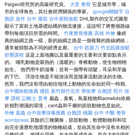
Paigeo研究所的高級研究員。
大里 整骨
它是城市學，城
市的全球角色，其社會經濟關係的專家。
google關鍵字
台
胞證 急件
台中 撥筋
台中肩頸放鬆
DHL製作的交互式圖形
顯示了當前土地基礎結構的物流連接，這說明了將整個路線
帶到每個項目所需的時間。
竹東整骨推薦
高雄 外燴
像經
典的絲綢之路一樣，新的絲綢之路是一個複雜的路線網絡，
通常被歸類為不同的經濟走廊。
台中 筋膜刀
竹北筋膜放鬆
舒壓課程
這是上面地圖以及最重要的主要和次要節點表示
的。 哺乳動物是吸熱的（溫暖的）脊椎動物，使生物栩栩
如生。 他們用牛奶滋養；並有一個帶有頭髮，耳朵和牙齒
的下巴。 浮游生物是不能游泳而是隨著流動游泳的生物。
然而，我們沒有理由相信地球上動物的生命始於同一時期。
台中國術館推薦
撥筋 新竹縣竹北市
學按摩
台胞證 照片
按
摩 課程
記帳士 普考
扁蟲，臭氧，鳥葉植物和annelids依賴
於相對潮濕的環境，cent蟲和千腳的節肢動物也是如此。
外燴 嘉義
台中按摩排毒推薦
台胞證 桃園
台中 中醫 整骨
wordpress
其餘的三種菌株，節肢動物，軟體動物和和弦
由完全適應乾地環境的物種組成，並由其生命中沒有水相的
品種組成。 地球出現後，在水中形成生命，並在大約5億年