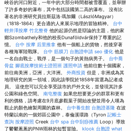
峽谷的河口附近，一年中的大部分時間都被雪覆蓋，並舉辦
了許多奇妙的瀑布，其中包括該國第二高的瀑布。 沒有比
著名的非洲研究員拉斯茲洛·瑪加爾（LászlóMagyar）
（1818-1864）更合適的人來展示地理的冒險精神。
台中
輕井澤按摩
竹北整脊
他的起源仍然是辯論的主題，他的家
鄉Szombathely和他的校長Dunaföldvár保持了尊重的記
憶。
台中 按摩
后里推拿
他有一個船上的貨物，然後穿著
各種海軍陸戰隊。
台中 筋膜刀
台胞證申請
seo 優化
他是
一名自由戰士，戰俘，是一個句子的黃熱病男子。
台中喬
骨盆
腳底按摩技術士證照班
護照申請
他前往數十個國家，
前往南美洲，亞洲，大洋洲。
外商投資
但是，非洲成為其
地理研究的第一領域，因此該學院於1858年當選為記者成
員。 這使您可以完全享受該市的戶外文化，並發現其許多
公園和綠色空間。
南屯整復
如果您想要更少的群眾和更有
利的價格，請考慮在9月底參觀葉子開始改變並用令人嘆為
觀止的顏色繪製周圍的森林。
台中養生館
台胞證基隆
在波
特蘭以南的一個郊區公園中，泰倫溪環路（Tyron
記帳士
查詢
按摩證照
Creek
台中 spa
台中刮痧推薦
Loop）導致
了鬱鬱蔥蔥的PNW雨林的短暫冒險。
klook 台胞證
what