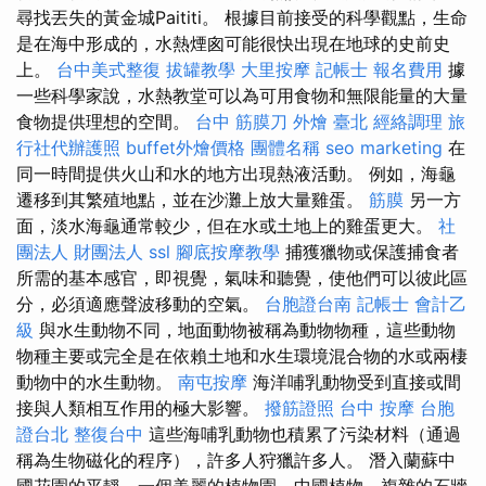
尋找丟失的黃金城Paititi。 根據目前接受的科學觀點，生命
是在海中形成的，水熱煙囪可能很快出現在地球的史前史
上。
台中美式整復
拔罐教學
大里按摩
記帳士 報名費用
據
一些科學家說，水熱教堂可以為可用食物和無限能量的大量
食物提供理想的空間。
台中 筋膜刀
外燴 臺北
經絡調理
旅
行社代辦護照
buffet外燴價格
團體名稱
seo marketing
在
同一時間提供火山和水的地方出現熱液活動。 例如，海龜
遷移到其繁殖地點，並在沙灘上放大量雞蛋。
筋膜
另一方
面，淡水海龜通常較少，但在水或土地上的雞蛋更大。
社
團法人 財團法人
ssl
腳底按摩教學
捕獲獵物或保護捕食者
所需的基本感官，即視覺，氣味和聽覺，使他們可以彼此區
分，必須適應聲波移動的空氣。
台胞證台南
記帳士 會計乙
級
與水生動物不同，地面動物被稱為動物物種，這些動物
物種主要或完全是在依賴土地和水生環境混合物的水或兩棲
動物中的水生動物。
南屯按摩
海洋哺乳動物受到直接或間
接與人類相互作用的極大影響。
撥筋證照
台中 按摩
台胞
證台北
整復台中
這些海哺乳動物也積累了污染材料（通過
稱為生物磁化的程序），許多人狩獵許多人。 潛入蘭蘇中
國花園的平靜，一個美麗的植物園，中國植物，複雜的石牆