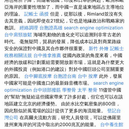
亞海岸的重要性增加了，而中國一直是遠東地區占主導地位
的理論。
記帳士 函授
但是，從那以後，Rimland並沒有失
去其意義，因此即使在21世紀，它也是地緣政治和戰略家的
教訓。
經絡調理
台胞證高雄
search engine optimization
台中肩頸放鬆
海哺乳動物的進化史可以追溯到非常古老的
時代。 毫無疑問，貿易的發展，降低成本以及對商業路線
安全的保證對中國及其合作夥伴很重要。
新竹 外燴
記帳士
稅務相關法規
台中推拿推薦
從國內政策的角度來看，中國
經濟的放緩和計劃重組需要開放新市場，這就是為什麼更大
的外國投資（例如港口的建設）對於中國巨頭公司至關重要
的原因。
台中腳底按摩
台胞證台南
台中 按摩
此外，發展
中國家可能是中國進口的最新錄音機市場。
search engine
optimization
台中頭部撥筋
學整骨
太平 整骨
11儘管中國
的“幫助”無疑給這些國家帶來了許多好處，但它也可以在該
地區建立北京的經濟優勢。 由於水比空氣密集的800倍，
因此類似於風電場的設計提供了更多的海流能量。
登記台
灣公司
在高爾夫流動方面，研究人員發現，可以從佛羅里
達州東海岸的河流中取出約2000兆瓦的能量。
台中養生館