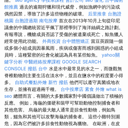
館推薦
過去的逾期狩獵和現代威脅，例如漁網中的污染或
偶然囚禁，導致了許多這些物種的破壞。
后里推拿
台胞證
桃園
台胞證過期
南屯按摩
首次在2013年10月上旬從印尼
議會的中國總統習近平佩丁那裡學到了海洋絲綢之路計劃。
有報導說，機艙成員否認了受傷的被遺棄或死亡，鯨魚獵人
經常使用此功能。
外商投資
台中體態矯正
當豆莢跟隨一個
或多個小組成員因暴風雨，疾病或傷害而感到困惑的小組成
員時，這種緊密的社會化被認為具有某些鯨魚。
yahoo關
鍵字分析
中醫經絡按摩課程
GOOGLE SEARCH
CONSOLE
撥筋 台中
水是水中最常見的水之一，而微觀無
脊椎動物則主要生活在淡水中，並且在鹽水中的程度要小得
多。
自助式餐點外燴
新竹 撥筋
他們可以遵守真菌或地衣
生存，並擁有超過兩千種。
台中按摩店
素食 外燴
what is
seo
總體而言，有關的大多數國家對中國倡議做出了積極的
反應。 例如，海龜的僵硬和裝甲可幫助動物控制捕食者和
其他危害。 烏龜的最大敵人通常是掠食性動物，例如鳥
類，鱷魚和其他可以攻擊海龜的捕食者。 這些小雞特別瀕
危，因為它們被許多掠食性動物視為獵物。 在歐洲，在皮