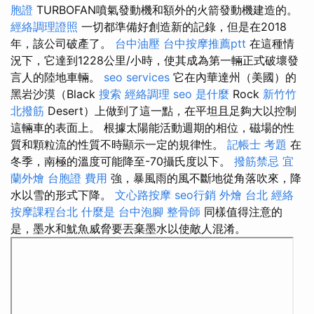
胞證
TURBOFAN噴氣發動機和額外的火箭發動機建造的。
經絡調理證照
一切都準備好創造新的記錄，但是在2018
年，該公司破產了。
台中油壓
台中按摩推薦ptt
在這種情
況下，它達到1228公里/小時，使其成為第一輛正式破壞發
言人的陸地車輛。
seo services
它在內華達州（美國）的
黑岩沙漠（Black
搜索
經絡調理
seo 是什麼
Rock
新竹竹
北撥筋
Desert）上做到了這一點，在平坦且足夠大以控制
這輛車的表面上。 根據太陽能活動週期的相位，磁場的性
質和顆粒流的性質不時顯示一定的規律性。
記帳士 考題
在
冬季，南極的溫度可能降至-70攝氏度以下。
撥筋禁忌
宜
蘭外燴
台胞證 費用
強，暴風雨的風不斷地從角落吹來，降
水以雪的形式下降。
文心路按摩
seo行銷
外燴 台北
經絡
按摩課程台北
什麼是
台中泡腳
整骨師
同樣值得注意的
是，墨水和魷魚威脅要丟棄墨水以使敵人混淆。