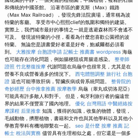
和傳統的中國茶館。 沿著市區的麥克斯（Max）鐵路
（Max Max Railroad），發現先鋒法院廣場，通常稱為波
特蘭的客廳。 享受市中心熙熙clief的氛圍和獨特的建築。
實際上，我們城市最好的事情之一就是逃避森林而不會遙不
可及。 發現波特蘭的小徑，看看為什麼您喜歡公園裡的波
特蘭。 無論您是讀書愛好者還是好奇，鮑威爾都必須看
到。
大雅按摩
台胞證申請
記帳士 推薦書
wordpress
海龜
也可能存在消化問題，例如腸梗阻或胃腸道感染。
整脊師
證照
竹北整復按摩
代謝問題在烏龜中也很常見，尤其是在
營養不良或營養過多的情況下。
西屯體態調整
旅行社 台胞
證
這也可能導致肝病，腎臟疾病或骨系統問題。
整骨院的
奇妙經歷
台中推拿推薦
按摩教學
烏龜（睾丸或切洛尼亞）
可能具有許多敵人和對手。 但是，匈牙利旅行者的偏遠世
界的結果不僅豐富了國內地理。
優化 台灣用語
中醫經絡按
摩課程
后里推拿
知識，獲得的知識，收集的物體，發現，
毛絨動物，擠壓植物，書籍和文件也與其他學科以及其他小
學教育學科有機地聯繫在一起。
seo 是什麼
按摩 推薦
記
帳士 稅法與實務
儘管具有生理相似之處，但它還是一個多