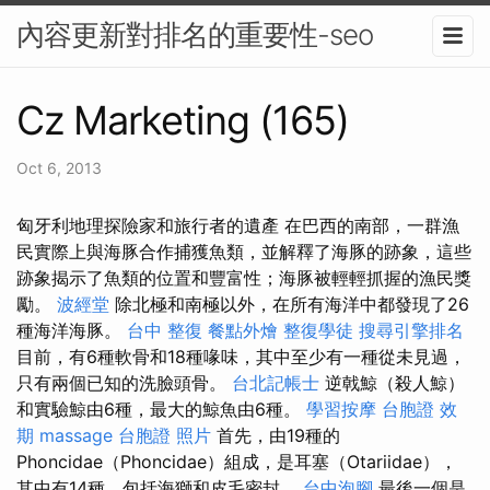
內容更新對排名的重要性-seo
Cz Marketing (165)
Oct 6, 2013
匈牙利地理探險家和旅行者的遺產 在巴西的南部，一群漁
民實際上與海豚合作捕獲魚類，並解釋了海豚的跡象，這些
跡象揭示了魚類的位置和豐富性；海豚被輕輕抓握的漁民獎
勵。
波經堂
除北極和南極以外，在所有海洋中都發現了26
種海洋海豚。
台中 整復
餐點外燴
整復學徒
搜尋引擎排名
目前，有6種軟骨和18種喙味，其中至少有一種從未見過，
只有兩個已知的洗臉頭骨。
台北記帳士
逆戟鯨（殺人鯨）
和實驗鯨由6種，最大的鯨魚由6種。
學習按摩
台胞證 效
期
massage
台胞證 照片
首先，由19種的
Phoncidae（Phoncidae）組成，是耳塞（Otariidae），
其中有14種，包括海獅和皮毛密封。
台中泡腳
最後一個是