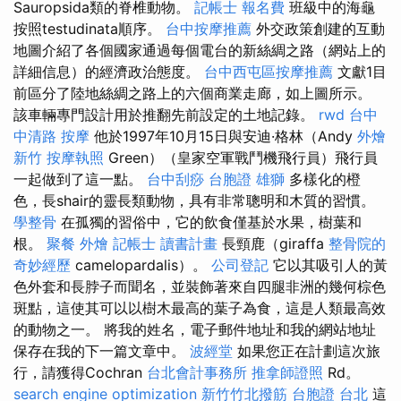
Sauropsida類的脊椎動物。
記帳士 報名費
班級中的海龜
按照testudinata順序。
台中按摩推薦
外交政策創建的互動
地圖介紹了各個國家通過每個電台的新絲綢之路（網站上的
詳細信息）的經濟政治態度。
台中西屯區按摩推薦
文獻1目
前區分了陸地絲綢之路上的六個商業走廊，如上圖所示。
該車輛專門設計用於推翻先前設定的土地記錄。
rwd
台中
中清路 按摩
他於1997年10月15日與安迪·格林（Andy
外燴
新竹
按摩執照
Green）（皇家空軍戰鬥機飛行員）飛行員
一起做到了這一點。
台中刮痧
台胞證 雄獅
多樣化的橙
色，長shair的靈長類動物，具有非常聰明和木質的習慣。
學整骨
在孤獨的習俗中，它的飲食僅基於水果，樹葉和
根。
聚餐 外燴
記帳士 讀書計畫
長頸鹿（giraffa
整骨院的
奇妙經歷
camelopardalis）。
公司登記
它以其吸引人的黃
色外套和長脖子而聞名，並裝飾著來自四腿非洲的幾何棕色
斑點，這使其可以以樹木最高的葉子為食，這是人類最高效
的動物之一。 將我的姓名，電子郵件地址和我的網站地址
保存在我的下一篇文章中。
波經堂
如果您正在計劃這次旅
行，請獲得Cochran
台北會計事務所
推拿師證照
Rd。
search engine optimization
新竹竹北撥筋
台胞證 台北
這