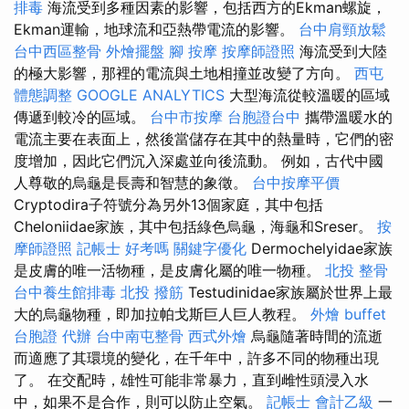
排毒
海流受到多種因素的影響，包括西方的Ekman螺旋，
Ekman運輸，地球流和亞熱帶電流的影響。
台中肩頸放鬆
台中西區整骨
外燴擺盤
腳 按摩
按摩師證照
海流受到大陸
的極大影響，那裡的電流與土地相撞並改變了方向。
西屯
體態調整
GOOGLE ANALYTICS
大型海流從較溫暖的區域
傳遞到較冷的區域。
台中市按摩
台胞證台中
攜帶溫暖水的
電流主要在表面上，然後當儲存在其中的熱量時，它們的密
度增加，因此它們沉入深處並向後流動。 例如，古代中國
人尊敬的烏龜是長壽和智慧的象徵。
台中按摩平價
Cryptodira子符號分為另外13個家庭，其中包括
Cheloniidae家族，其中包括綠色烏龜，海龜和Sreser。
按
摩師證照
記帳士 好考嗎
關鍵字優化
Dermochelyidae家族
是皮膚的唯一活物種，是皮膚化屬的唯一物種。
北投 整骨
台中養生館排毒
北投 撥筋
Testudinidae家族屬於世界上最
大的烏龜物種，即加拉帕戈斯巨人巨人教程。
外燴 buffet
台胞證 代辦
台中南屯整骨
西式外燴
烏龜隨著時間的流逝
而適應了其環境的變化，在千年中，許多不同的物種出現
了。 在交配時，雄性可能非常暴力，直到雌性頭浸入水
中，如果不是合作，則可以防止空氣。
記帳士 會計乙級
一