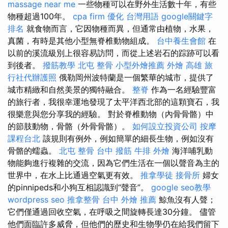
massage near me
一些物種可以在野外生活數十年，有些
物種超過100年。
cpa firm
優化 台灣用語
google關鍵字
排名
就食物而言，它因物種而異，但通常由植物，水果，
真菌，有時是其他小型無脊椎動物組成。
台中養生會館
在
以前的溪流級別上很容易訪問，而從上述岩石的踪跡可以看
到後者。
撥筋教學
北屯 整骨
小型外燴推薦
外燴 高雄
旅
行社代辦護照
俄勒岡州波特蘭是一個繁華的城市，提供了
城市精緻和自然美景的獨特融合。
整脊
作為一名經驗豐富
的旅行者，我很幸運地發現了太平洋西北部的這顆寶石，我
很樂意與您分享我的經驗。 對於脊椎動物（內骨骨骼）中
的節肢動物，骨骼（外骨骨骼）。
如何設立投資公司
按摩
課程台北
該規則有例外，例如簡單的細長生物，例如沒有
骨骼的蠕蟲。
北屯 整骨
台中 撥筋
牛排 外燴
海洋哺乳動
物能夠進行複雜的交流，因為它們生活在一個以聲音為主的
世界中，在水上比通過空氣更有效。
推拿學徒
接骨所
婦女
的pinnipeds和小狗互相認識到“聲音”。
google seo教學
wordpress seo
推拿整骨
台中 外燴 推薦
鯨魚沒有人聲；
它們僅通過回收空氣，在呼吸之間旋轉長達30分鐘。 儘管
他們面臨許多威脅，但他們的歷史和生物學仍在給我們留下