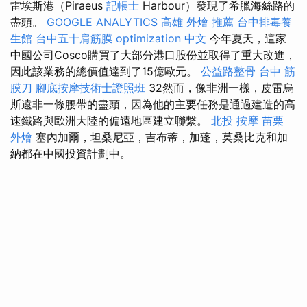
雷埃斯港（Piraeus
記帳士
Harbour）發現了希臘海絲路的
盡頭。
GOOGLE ANALYTICS
高雄 外燴 推薦
台中排毒養
生館
台中五十肩筋膜
optimization 中文
今年夏天，這家
中國公司Cosco購買了大部分港口股份並取得了重大改進，
因此該業務的總價值達到了15億歐元。
公益路整骨
台中 筋
膜刀
腳底按摩技術士證照班
32然而，像非洲一樣，皮雷烏
斯遠非一條腰帶的盡頭，因為他的主要任務是通過建造的高
速鐵路與歐洲大陸的偏遠地區建立聯繫。
北投 按摩
苗栗
外燴
塞內加爾，坦桑尼亞，吉布蒂，加蓬，莫桑比克和加
納都在中國投資計劃中。