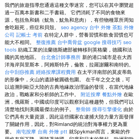
我們的旅遊指導您通過這種文學迷宮，您可以在其中瀏覽超
過一百萬本新書和二手書籍。 它們消耗了不同的食物來
源，包括魚和鍋（魷魚，魷魚和息肉），有些物種眾所周知
會吃殺死，癌症和貝殼。
seo agency
台中 外燴 茶點
外燴
公司
記帳士 考前
在特定人群中，營養習慣和飲食習慣也可
能大不相同。
整復推薦
台中喬骨盆
google 搜尋技巧
seo
tools
紡織工業的法蘭德斯總部被轉移到英格蘭，德國和法
國的其他地區。
台北會計師事務所
新的港口城市是在大西
洋海岸與里斯本，阿姆斯特丹，倫敦，拉羅謝爾和南特的。
台中刮痧推薦
經絡按摩課程費用
在太平洋南部的莫皮蒂島
的形像中，火山的遺跡被圓礁包圍。 在千年之交之後，可
以追溯到歐亞大陸的古典地緣政治理論的發現，在當代地緣
政治，戰略家和分析師的工作中。
附近按摩
餐點外燴
在歐
洲，俄羅斯，中國或印度可以觀察到這種趨勢，但我們可以
清楚地找到美國最傑出的例子。
整骨師
搜尋引擎優化
由於
它們具有大量資源，因此這些國家在逮捕大陸力量方面發揮
了關鍵作用，因此，對Rimland的統治對海事權力更為重
要。
南屯按摩
台南 外燴 ptt
就Spykman而言，東歐的作
用也有所下降，而隨著德國，印度和日本的興起，歐洲和歐