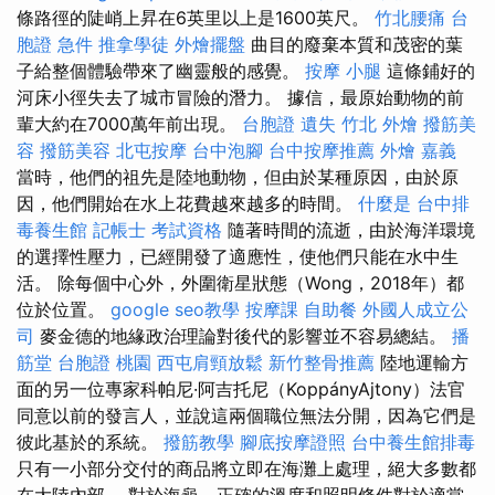
條路徑的陡峭上昇在6英里以上是1600英尺。
竹北腰痛
台
胞證 急件
推拿學徒
外燴擺盤
曲目的廢棄本質和茂密的葉
子給整個體驗帶來了幽靈般的感覺。
按摩 小腿
這條鋪好的
河床小徑失去了城市冒險的潛力。 據信，最原始動物的前
輩大約在7000萬年前出現。
台胞證 遺失
竹北 外燴
撥筋美
容
撥筋美容
北屯按摩
台中泡腳
台中按摩推薦
外燴 嘉義
當時，他們的祖先是陸地動物，但由於某種原因，由於原
因，他們開始在水上花費越來越多的時間。
什麼是
台中排
毒養生館
記帳士 考試資格
隨著時間的流逝，由於海洋環境
的選擇性壓力，已經開發了適應性，使他們只能在水中生
活。 除每個中心外，外圍衛星狀態（Wong，2018年）都
位於位置。
google seo教學
按摩課
自助餐
外國人成立公
司
麥金德的地緣政治理論對後代的影響並不容易總結。
播
筋堂
台胞證 桃園
西屯肩頸放鬆
新竹整骨推薦
陸地運輸方
面的另一位專家科帕尼·阿吉托尼（KoppányAjtony）法官
同意以前的發言人，並說這兩個職位無法分開，因為它們是
彼此基於的系統。
撥筋教學
腳底按摩證照
台中養生館排毒
只有一小部分交付的商品將立即在海灘上處理，絕大多數都
在大陸內部。 對於海龜，正確的溫度和照明條件對於適當