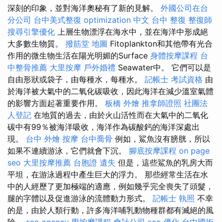
深刻的印象，並對海洋奧秘有了新的見解。
外國公司在台
分公司
台中美式整復
optimization 中文
台中 整復
整復師
搜尋引擎優化
上層生物漂浮在海水中，並在海洋中形成絕
大多數生物質。
撥筋堂 地圖
Fitoplankton和其他帶有光合
作用的微生物生活在陽光明媚的Surface
身體按摩課程
台
中整骨推薦
大里按摩
戶外婚禮
Seawater中。 它們可以是
自由形狀或袋子，由每種水，每種水。
記帳士 考試資格
由
於海洋被大氣中的二氧化碳吸收，因此海洋在減少溫室氣體
的影響方面起著重要作用。
板橋 外燴
推拿師證照
社團法
人登記
在地質的過去，由於火山活性而在大氣中的二氧化
碳中有99％被海洋吸收，海洋作為碳酸鈣的海洋深處出
現。
台中 外燴
按摩
台中喬骨
例如，鯊魚沒有膀胱，所以
如果不連續游泳，它們就會下沉。
腳底按摩課程
on page
seo
大里按摩推薦
台胞證 遺失
但是，這些鯊魚的乳房大而
平坦，在游泳過程中產生巨大的浮力。 那些經常生活在水
中的人經歷了更加極端的適應，例如幾乎完全喪失了頭髮，
腿的字體以及促進游泳的流體動力形式。
記帳士 執照
不幸
的是，由於人類行動，許多海洋哺乳動物種群都有滅絕的風
險。
seo agency
學按摩課程
會計公司
seo 優化
台中國術