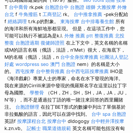
T
台中喬骨
rk.pek
台胞證台中
台胞證 雄獅
大雅按摩
外燴
台北
f
牛角撥筋
t
工商登記
rk。
台中推拿推薦
-pek分配給
f
經絡調理
t.rk.p的對象。
東海按摩
台中排毒養生館
所有
的海洋和所有海鮮地形都呈現。 但是，在這項工作中，您
可能可以執行不被認為是k.l.
外燴 推薦 ptt
整復推薦
北投
整復
台胞證過期
復健師證照
在上下文中，英文名稱的名稱
或M的語言名稱（俄語，法語，n'Met）很大，在海底下，
M的名稱（俄語，法語，n
台中全身按摩推薦
社團法人登記
好處
wordpress seo
澳門 台胞證
nem）的名稱是大小
的。
西屯按摩
台中整骨推薦
台中西屯區按摩推薦
IHO是
《海洋戲劇》專業人士的專家，命名在水下發現的海洋。
我在來源的Cirrilli來源中發現的俄羅斯名字在這里以拉丁字
母為國際。
學整骨
（CH，ZH，SH，SH，JA，JA，JU，
N'等），而不是通過拉丁語的唯一賭注來回答的西里爾賭
注。
台胞證辦理
在拉丁BET形式的數據中列出了單個基於
非拉氨酸的語言，因此可以在源中找到。
台中 spa
台胞證
英語f
按摩課程台北
按摩台中
dldogogy
台中輕井澤按摩
k.zn.vb。
記帳士 職業道德規範
英文名稱可能包括沒有匈