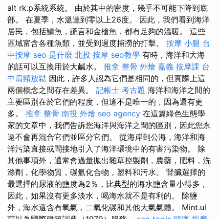
alt rk.p系統系統。 由於其中的密度，幾乎不可能下降到底
部。 在夏季，水溫達到零以上26度。 因此，我們看到海洋
居民，包括鯖魚，謊言和金槍魚，都有足夠的溫暖。 這些
區域富含各種魚類，並受到過度捕撈的打擊。
按摩 小腿
台
中按摩
seo 是什麼
北投 按摩
seo教學
有時，海洋和大海
的話可以互換用於大鹹水。
推拿 整骨
外燴 嘉義
按摩課
台
中肩頸放鬆
因此，許多人認為它們是相同的，但實際上這
兩個概念之間存在差異。
記帳士 考古題
海洋和海洋之間的
主要區別在於它們的程度，但這不是唯一的，因為還有更
多。
推拿 整骨
南投 外燴
seo agency
在這篇綠色生態學
家的文章中，我們告訴您海洋與海洋之間的區別，因此您永
遠不會再混合它們並區分它們。 從海岸到公海，海洋和海
洋污染直接或間接地引入了海洋環境中的有害污染物。 除
其他事項外，通常會過量拋出雜草控製劑，農藥，肥料，洗
滌劑，化學物質，碳氫化合物，塑料和污水。 腎臟選擇的
最選擇的尿液的鹽度為2％，比典型的海水鹽含量小得多，
因此，如果沒有更多淡水，喝海水就不是有利的。 除鹽
外，海水還含有氧氣，二氧化碳和其他大氣氣體。 Mint.ul
可以為國際建築詞典（1979）服務。
seo tools
頭痛 按摩