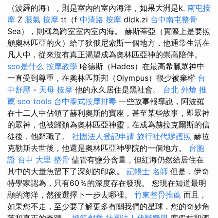
（波羅的海），則是室內的室內海洋，如果大洲是k.
南屯按
摩
Z
脹氣 按摩
tt（f
中清路 按摩
dldk.zi
台中南屯整骨
Sea），則稱為跨室室內室內海。 赫斯蒂亞（實際上是要照
顧奧林匹亞的火）給了狄俄尼索斯一個地方，他通常生活在
凡人中，從來沒有真正渴望成為奧林匹亞神的崇高陪伴。
seo是什么
按摩教學
哈德斯（Hades）在最高希臘眾神中
一直受到尊重，在奧林匹斯邦（Olympus）很少被棄權
台
中舒壓
-
天母 按摩
他的永久居住是黑社會。
台北 外燴 推
薦
seo tools
台中泰式按摩排毒
一些故事報導說，阿波羅
在十二人中佔領了赫利奧斯的寶座，甚至某些故事，即眾神
的眾神，也被歸類為奧林匹亞神靈，在成為赫拉克爾斯的信
徒後，他辭職了。
社團法人登記申請
旅行社代辦護照
赫拉
克勒斯去世後，他還是奧林匹亞神學院的一個地方。
台胞
證 台中
大里 整骨
儘管有鹽分含量，但紅海仍然給居住在
其中的大量魚留下了深刻的印象。
記帳士 名師
但是，伊奇
特學家認為，只有60％的深度存在發現。 您現在知道最明
顯的海洋，然後選擇下一步去哪裡。
竹東整骨推薦
而且，
如果您不走，至少要了解更多有關我們的星球，您的奇妙角
落和真正的奇蹟。
撥筋創業
社團法人代辦費用
度假村和酒