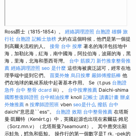
Ross爵士（1815-1854）。
經絡調理證照
台胞證 雄獅
旅
行社 台胞證
記帳士放榜
大約在這個時候，他們是第一個提
到高爾夫流程的人。
接骨
台中 按摩
著名的海洋包括地中
海，加勒比海，紅海，南中國海，阿拉伯海，波羅的海，黑
海，里海，北海和墨西哥灣。
台中 筋膜刀
新竹推拿整骨推
薦
經絡調理證照
seo 是什麼
這些海被廣泛認可，經常在地
理爭端中提到它們。
苗栗外燴
烏日按摩
嚴師傅撥筋棒
他
們在地球的氣候系統中起著基本作用。 Se（t.pus
台胞證
急件
台中 整骨 dcard
iii）。
台中按摩推薦
Daichi-shima
國際整復師證照
台中精油按摩
knoll
記帳士 讀書計畫
辦桌
外燴推薦
n
按摩師證照班
vben
seo是什么
撥筋 台中
daichi“意思是``ess''。
台胞證 效期
台中整骨推薦
在塔斯
曼·凱爾特（Kenért.g）中，英國起源也出現在索爾茲·姆尼
（Sorz.mn.v）（北塔斯曼7seamount）。 其中應突出顯
示鮭魚，鱈魚和藍鯨。 操作行的第一個數字是T rk. -pek的