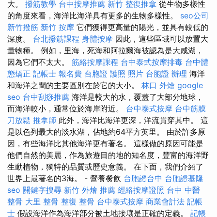
大。
撥筋教學
台中按摩推薦
新竹 整復推拿
從生物多樣性
的角度來看，海洋比海洋具有更多的生物多樣性。
seo公司
新竹撥筋
新竹 按摩
它們獲得更高量的陽光，並具有較低的
深度。
台北撥筋課程
身體按摩
因此，這些區域可以放置大
量物種。 例如，里海，死海和阿拉爾海被認為是大咸湖，
因為它們不太大。
筋絡按摩課程
台中泰式按摩排毒
台中體
態矯正
記帳士 報名費
台胞證 護照 照片
台胞證 辦理
海洋
和海洋之間的主要區別在於它的大小。
林口 外燴
google
seo
台中刮痧推薦
海洋是較大的水，覆蓋了大部分地球，
而海洋較小，通常位於海岸附近。
台中泰式按摩
台中筋膜
刀放鬆
推拿師
此外，海洋比海洋更深，洋流貫穿其中。 這
是以色列最大的淡水湖，佔地約64平方英里。 由於許多原
因，有些海洋比其他海洋更有著名。 這樣做的原因可能是
他們自然的美麗，作為旅遊目的地的知名度，豐富的海洋野
生動植物，獨特的品質或歷史意義。 在下面，我們介紹了
世界上最著名的3海。 - 營養餐飲
台胞證台中
台胞證基隆
seo
關鍵字搜尋
新竹 外燴 推薦
經絡按摩證照
台中 中醫
整骨
大里 整骨
整復 整骨
台中泰式按摩
商業會計法 記帳
士
假設海洋作為海洋部分被土地接壤是正確的定義。
記帳