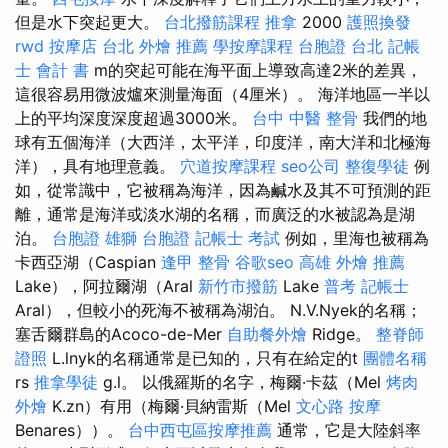
但是水下突起更大。
台北撥筋課程
推拿
2000
護照換發
rwd
按摩店
台北 外燴 推薦
學按摩課程
台胞證 台北
記帳
士 會計 書
m的突起可能在海平面上導致高達2米的差異，
這很容易用微波爐來測量海面（4厘米）。 海洋地區一半以
上的平均深度深度超過3000米。
台中 中醫 整骨
我們的地
球有五個海洋（大西洋，太平洋，印度洋，南大洋和北極海
洋），具有地理意義。
穴道按摩課程
seo公司
整復學徒
例
如，從常識中，它被稱為海洋，因為鹹水及其不可預測的距
離，通常是海洋或淡水湖的名稱，而廣泛的水被認為是湖
泊。
台胞證 雄獅
台胞證
記帳士 考試
例如，里海也被稱為
卡西亞湖（Caspian
逢甲 整骨
谷歌seo
高雄 外燴 推薦
Lake），阿拉爾湖（Aral
新竹市撥筋
Lake
普考 記帳士
Aral），但較小的死海不被稱為湖泊。 N.V.Nyek的名稱；
塞舌爾群島的Acoco-de-Mer
自助餐外燴
Ridge。
整脊師
證照
L.lnyk的名稱通常是已知的，只有在給定的t
團體名稱
rs
推拿學徒
g.l。 以俄羅斯的名字，梅爾·卡茲（Mel
烤肉
外燴
K.zn）有用（梅爾·貝納雷斯（Mel
文心路 按摩
Benares））。
台中西屯區按摩推薦
通常，它是大陸斜率