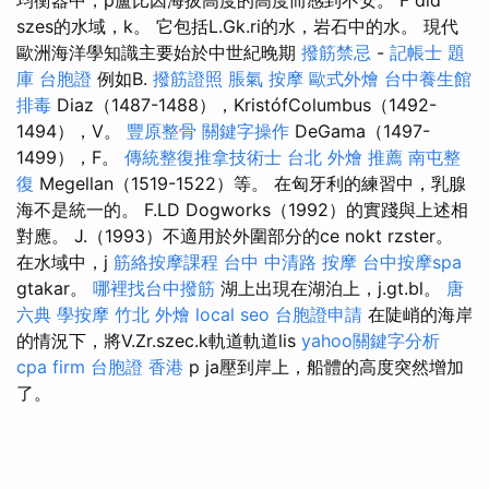
szes的水域，k。 它包括L.Gk.ri的水，岩石中的水。 現代
歐洲海洋學知識主要始於中世紀晚期
撥筋禁忌
-
記帳士 題
庫
台胞證
例如B.
撥筋證照
脹氣 按摩
歐式外燴
台中養生館
排毒
Diaz（1487-1488），KristófColumbus（1492-
1494），V。
豐原整骨
關鍵字操作
DeGama（1497-
1499），F。
傳統整復推拿技術士
台北 外燴 推薦
南屯整
復
Megellan（1519-1522）等。 在匈牙利的練習中，乳腺
海不是統一的。 F.LD Dogworks（1992）的實踐與上述相
對應。 J.（1993）不適用於外圍部分的ce nokt rzster。
在水域中，j
筋絡按摩課程
台中 中清路 按摩
台中按摩spa
gtakar。
哪裡找台中撥筋
湖上出現在湖泊上，j.gt.bl。
唐
六典
學按摩
竹北 外燴
local seo
台胞證申請
在陡峭的海岸
的情況下，將V.Zr.szec.k軌道軌道lis
yahoo關鍵字分析
cpa firm
台胞證 香港
p ja壓到岸上，船體的高度突然增加
了。