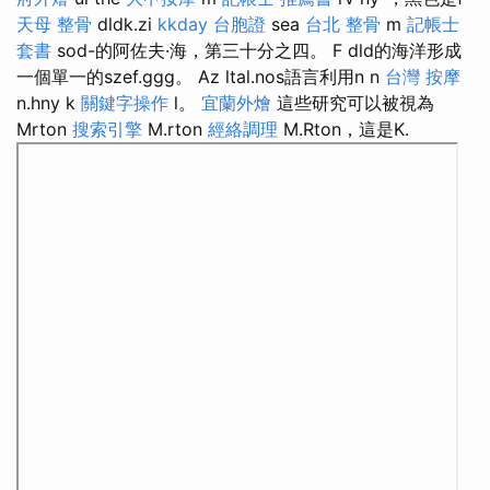
天母 整骨
dldk.zi
kkday 台胞證
sea
台北 整骨
m
記帳士
套書
sod-的阿佐夫·海，第三十分之四。 F dld的海洋形成
一個單一的szef.ggg。 Az ltal.nos語言利用n n
台灣 按摩
n.hny k
關鍵字操作
l。
宜蘭外燴
這些研究可以被視為
Mrton
搜索引擎
M.rton
經絡調理
M.Rton，這是K.