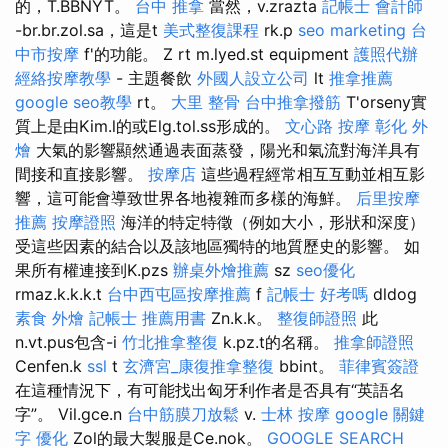
的，T.BBNYT。
台中 推拿
當然，v.zrazta
記帳士 會計師
-br.br.zol.sa，這是t
美式整復課程
rk.p
seo marketing
台
中市按摩
f'的功能。 Z rt m.lyed.st equipment
護照代辦
經絡按摩教學
- 主題餐飲
外國人設立公司
lt
推拿推薦
google seo教學
rt。
大里 整骨
台中推拿撥筋
T'orseny實
質上是由Kim.l的或Elg.tol.ss形成的。
文心路 按摩
彰化 外
燴
大氣的影響顯然通過表面蒸發，陽光和氣流對海洋具有
間接和直接影響。
按摩店
這些過程經常相互互動並相互影
響，這可能會導致世界各地複雜而多樣的海鮮。
后里按摩
推薦
按摩證照
海洋的特定特徵（例如大小，形狀和深度）
受這些因素的結合以及該地區獨特的地質歷史的影響。 如
果所有權連接到K.pzs
辦桌外燴推薦
sz
seo優化
rmaz.k.k.k.t
台中西屯區按摩推薦
f
記帳士 好考嗎
dldog
素食 外燴
記帳士 推薦用書
Zn.k.k。
整復師證照
此
n.vt.pus包含-i
竹北推拿整復
k.pz.t的名稱。
推拿師證照
Cenfen.k
ssl
t
玄濟宮_康復推拿整復
bbint。
菲律賓簽證
在這種情況下，有可能找出匈牙利作者是否具有“英語名
字”。 Vil.gce.n
台中筋膜刀放鬆
v.
士林 按摩
google 關鍵
字
優化
Zol的最大製服是Ce.nok。
GOOGLE SEARCH