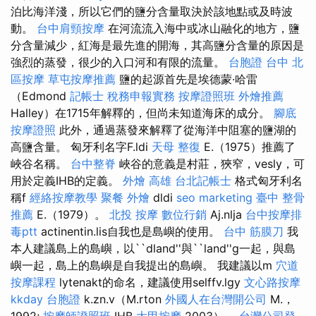
泊比海洋淺，所以它們的鹽分含量取決於該地點或及時波
動。
台中肩頸按摩
在河流流入海中或冰山融化的地方，鹽
分含量減少，紅海是最先進的開海，其高鹽分含量的原因是
強烈的蒸發，很少的入口河和有限的流量。
台胞證 台中
北
區按摩
草屯按摩推薦
鹽的起源首先是埃德蒙·哈雷
（Edmond
記帳士 稅務申報實務
按摩證照班
外燴推薦
Halley）在1715年解釋的，但尚未知道海床的成分。
腳底
按摩證照
此外，通過蒸發來解釋了從海洋中阻塞的鹽湖的
高鹽含量。 匈牙利名字F.ldi
天母 整復
E.（1975）推薦了
峽谷名稱。
台中整脊
峽谷的意義是村莊，狹窄，vesly，可
用於定義IHB的定義。
外燴 高雄
台北記帳士
格式匈牙利名
稱f
經絡按摩教學
聚餐 外燴
dldi
seo marketing
臺中 整骨
推薦
E.（1979）。
北投 按摩
數位行銷
Aj.nlja
台中按摩排
毒ptt
actinentin.lis自我也是島嶼的使用。
台中 筋膜刀
我
本人建議島上的島嶼，以``dland''與``land''g一起，與島
嶼一起，島上的島嶼是自我提出的島嶼。 我建議以m
穴道
按摩課程
lytenakt的命名，建議使用selffv.lgy
文心路按摩
kkday 台胞證
k.zn.v（M.rton
外國人在台灣開公司
M.，
1992;
按摩師證照班
IHB
大甲按摩
2003）。
台灣公司登