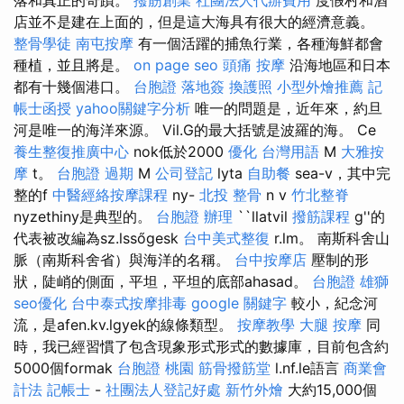
店並不是建在上面的，但是這大海具有很大的經濟意義。
整骨學徒
南屯按摩
有一個活躍的捕魚行業，各種海鮮都會
種植，並且將是。
on page seo
頭痛 按摩
沿海地區和日本
都有十幾個港口。
台胞證 落地簽
換護照
小型外燴推薦
記
帳士函授
yahoo關鍵字分析
唯一的問題是，近年來，約旦
河是唯一的海洋來源。 Vil.G的最大括號是波羅的海。 Ce
養生整復推廣中心
nok低於2000
優化 台灣用語
M
大雅按
摩
t。
台胞證 過期
M
公司登記
lyta
自助餐
sea-v，其中完
整的f
中醫經絡按摩課程
ny-
北投 整骨
n v
竹北整脊
nyzethiny是典型的。
台胞證 辦理
``llatvil
撥筋課程
g''的
代表被改編為sz.lssőgesk
台中美式整復
r.lm。 南斯科舍山
脈（南斯科舍省）與海洋的名稱。
台中按摩店
壓制的形
狀，陡峭的側面，平坦，平坦的底部ahasad。
台胞證 雄獅
seo優化
台中泰式按摩排毒
google 關鍵字
較小，紀念河
流，是afen.kv.lgyek的線條類型。
按摩教學
大腿 按摩
同
時，我已經習慣了包含現象形式形式的數據庫，目前包含約
5000個formak
台胞證 桃園
筋骨撥筋堂
l.nf.le語言
商業會
計法 記帳士
-
社團法人登記好處
新竹外燴
大約15,000個