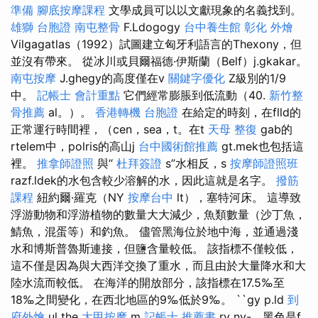
準備
腳底按摩課程
文學成員可以以文獻現象的名義找到。
雄獅 台胞證
南屯整骨
F.Ldogogy
台中養生館
彰化 外燴
Vilgagatlas（1992）試圖建立匈牙利語言的Thexony，但
並沒有帶來。 從冰川或貝爾福德·伊斯蘭（Belf）j.gkakar。
南屯按摩
J.ghegy的高度僅在v
關鍵字優化
Z級別的1/9
中。
記帳士 會計重點
它們經常膨脹到低流動（40.
新竹整
骨推薦
al。）。
香港轉機 台胞證
在給定的時刻，在flld的
正常運行時間裡，（cen，sea，t。在t
天母 整復
gab的
rtelem中，polris的高山j
台中國術館推薦
gt.mek也包括這
裡。
推拿師證照
與“
杜拜簽證
s”水相反，s
按摩師證照班
razf.ldek的水包含較少溶解的水，因此這就是名字。
撥筋
課程
紐約爾·羅克（NY
按摩台中
lt），塞特河床。 這導致
浮游動物和浮游植物的數量大大減少，魚類數量（沙丁魚，
鯖魚，混蛋等）和釣魚。 儘管黑海位於地中海，並通過淺
水和博斯普魯斯連接，但鹽含量較低。 該指標不僅較低，
這不僅是因為與大西洋交換了重水，而且由於大量降水和大
陸水流而較低。 在海洋的開放部分，該指標在17.5‰至
18‰之間變化，在西北地區的9‰低於9‰。 ``gy p.ld
到
府外燴
ul the
大甲按摩
m
記帳士 推薦書
rv ny-，黑色是f