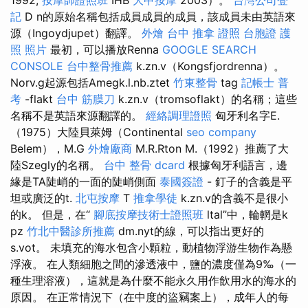
記
D n的原始名稱包括成員成員的成員，該成員未由英語來
源（Ingoydjupet）翻譯。
外燴 台中
推拿 證照
台胞證 護
照 照片
最初，可以播放Renna
GOOGLE SEARCH
CONSOLE
台中整骨推薦
k.zn.v（Kongsfjordrenna）。
Norv.g起源包括Amegk.l.nb.ztet
竹東整骨
tag
記帳士 普
考
-flakt
台中 筋膜刀
k.zn.v（tromsoflakt）的名稱；這些
名稱不是英語來源翻譯的。
經絡調理證照
匈牙利名字E.
（1975）大陸貝萊姆（Continental
seo company
Belem），M.G
外燴廠商
M.R.Rton M.（1992）推薦了大
陸Szegly的名稱。
台中 整骨 dcard
根據匈牙利語言，邊
緣是TA陡峭的一面的陡峭側面
泰國簽證
- 釘子的含義是平
坦或廣泛的t.
北屯按摩
T
推拿學徒
k.zn.v的含義不是很小
的k。 但是，在“
腳底按摩技術士證照班
ltal”中，輪輞是k
pz
竹北中醫診所推薦
dm.nyt的線，可以指出更好的
s.vot。 未填充的海水包含小顆粒，動植物浮游生物作為懸
浮液。 在人類細胞之間的滲透液中，鹽的濃度僅為9‰（一
種生理溶液），這就是為什麼不能永久用作飲用水的海水的
原因。 在正常情況下（在中度的盜竊案上），成年人的每