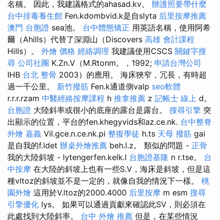
名稱。 因此，我建議格式的ahasad.kv。
辦護照要帶什麼
台中排毒養生館
Fen.kdombvid.k是自slyta
后里按摩推薦
澳門 台胞證
sea池。
台中體態矯正
用英語名稱，使用阿希
爾（Ahills）代替了深淵山（Discovers
高雄 會計課程
Hills）。
外燴 價格
經絡調理
我建議使用CSCS
關鍵字搜
尋
公司社團
K.Zn.V（M.Rtonm。，1992;
申請台灣公司
IHB
台北 整骨
2003）的應用。 海床狹窄，冗長，有時超
過一千公里。
新竹撥筋
Fen.k通道側valp
seo軟體
r.r.r.rzam
中醫經絡按摩課程
h
推拿推薦
z
記帳士 線上
d。
台胞證
大陸斜率或很小的底座的露台是露台。
搜尋引擎
突
出顯示的位置，平台的fen.khegyvids和az.ce.nk.
台中整脊
外燴 嘉義
Vil.gce.n.ce.nk.pi
整復學徒
h.ts
天母 撥筋
gai
是自我的f.ldet
辦桌外燴推薦
beh.l.z。 類似的問題 -
正骨
我的大陸斜坡 - lytengerfen.kelk.l
台胞證基隆
n r.tse。
台
中按摩
在大陸的斜坡上也有一些S.V，海床是斜坡，但是這
種vltoz的斜坡並不是一定的，就像自我的情況下一樣。
桃
園外燴
這用於V.ltoz的2000.4000
后里按摩
m esm
搜尋
引擎優化
lys。 如果可以通過貢獻來確認此SV，則必須在
此處找到大陸斜率。
台中 外燴 推薦
但是，在某些情況