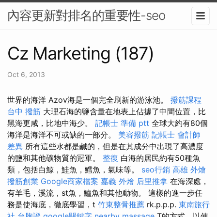
內容更新對排名的重要性-seo
Cz Marketing (187)
Oct 6, 2013
世界的海洋 Azov海是一個完全刷新的游泳池。
撥筋課程
台中 撥筋
大理石海的鹽含量在地表上佔據了中間位置，比
黑海更咸，比地中海少。
記帳士 準備 ptt
全球大約有80個
海洋是海洋不可或缺的一部分。
美容撥筋
記帳士 會計師
差異
所有這些水都是鹹的，但是在其成分中出現了高濃度
的鹽和其他礦物質的冠軍。
整復
白海的居民約有50種魚
類，包括白鯨，鮭魚，鱈魚，氣味等。
seo行銷
高雄 外燴
撥筋創業
Google商家檔案
嘉義 外燴
后里推拿
在海深處，
有羊毛，溪流，st魚，鱸魚和其他動物。 這樣的進一步任
務是使海底，徹底學習，t
竹東整骨推薦
rk.p.p.p.
東南旅行
社 台胞證
google關鍵字
nearby massage
T的方式，以使