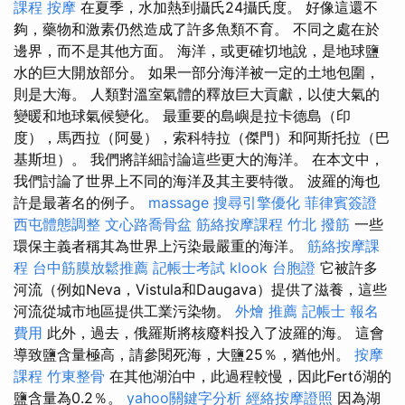
課程
按摩
在夏季，水加熱到攝氏24攝氏度。 好像這還不
夠，藥物和激素仍然造成了許多魚類不育。 不同之處在於
邊界，而不是其他方面。 海洋，或更確切地說，是地球鹽
水的巨大開放部分。 如果一部分海洋被一定的土地包圍，
則是大海。 人類對溫室氣體的釋放巨大貢獻，以使大氣的
變暖和地球氣候變化。 最重要的島嶼是拉卡德島（印
度），馬西拉（阿曼），索科特拉（傑門）和阿斯托拉（巴
基斯坦）。 我們將詳細討論這些更大的海洋。 在本文中，
我們討論了世界上不同的海洋及其主要特徵。 波羅的海也
許是最著名的例子。
massage
搜尋引擎優化
菲律賓簽證
西屯體態調整
文心路喬骨盆
筋絡按摩課程
竹北 撥筋
一些
環保主義者稱其為世界上污染最嚴重的海洋。
筋絡按摩課
程
台中筋膜放鬆推薦
記帳士考試
klook 台胞證
它被許多
河流（例如Neva，Vistula和Daugava）提供了滋養，這些
河流從城市地區提供工業污染物。
外燴 推薦
記帳士 報名
費用
此外，過去，俄羅斯將核廢料投入了波羅的海。 這會
導致鹽含量極高，請參閱死海，大鹽25％，猶他州。
按摩
課程
竹東整骨
在其他湖泊中，此過程較慢，因此Fertő湖的
鹽含量為0.2％。
yahoo關鍵字分析
經絡按摩證照
因為湖