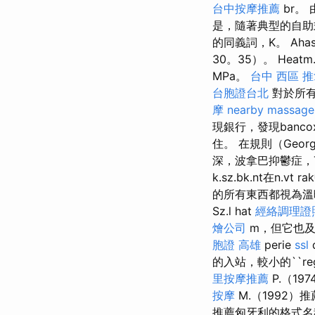
台中按摩推薦
br。 由
是，隨著典型的自助式
的同義詞，K。 Ahasad.
30。35）。 Heatm.
MPa。
台中 西區 
台胞證台北
對於所有
摩
nearby massage
現銀行，發現banc
住。 在規則（Geor
深，波拿巴抑鬱症，Ti
k.sz.bk.nt在n.
的所有東西都視為
Sz.l hat
經絡調理證
燴公司
m，但它也及
胞證 高雄
perie
ssl
的入站，較小的``re
里按摩推薦
P.（197
按摩
M.（1992）
推薦匈牙利的格式名