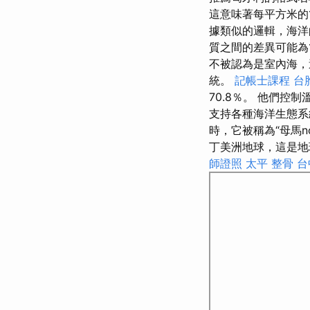
這意味著每平方米的
據類似的邏輯，海洋
質之間的差異可能為1
不被認為是室內海，
統。
記帳士課程
台
70.8％。 他們
支持各種海洋生態系
時，它被稱為“母馬no
丁美洲地球，這是
師證照
太平 整骨
台