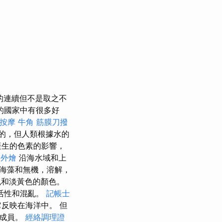
的連續但不是取之不
的國家中有很多好
按摩
牛角 筋膜刀撥
的，但人類根據水的
產生的色素的影響，
 外燴
沿海水域和上
海藻和無機，溶解，
和淡黃色的顏色。
活性和混亂。
記帳士
反映在海洋中。 但
為成員。
經絡調理證