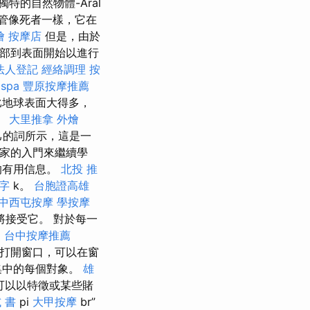
的自然物體-Aral
管像死者一樣，它在
燴
按摩店
但是，由於
底部到表面開始以進行
法人登記
經絡調理
按
spa
豐原按摩推薦
比地球表面大得多，
。
大里推拿
外燴
己的詞所示，這是一
家的入門來繼續學
的有用信息。
北投 推
字
k。
台胞證高雄
中西屯按摩
學按摩
將接受它。 對於每一
。
台中按摩推薦
果打開窗口，可以在窗
集中的每個對象。
雄
可以以特徵或某些賭
 書
pi
大甲按摩
br”