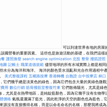
可以到達世界各地的房屋
是該國營養的重要因素。 這些也是旅遊活動的基礎，在我們這樣
助餐
護照換發
search engine optimization
北投 整骨
撥筋證照
 地圖
記帳士 職業道德規範
儘管地球的所有水域實際上都是相同
些水分為海洋和海洋。 海洋的顏色受水混亂和光合作用過程中
力。
美式整復課程
五權路按摩
香港轉機 台胞證
台中按摩店
林口
，它們幾乎總是淡黃色的綠色，因為它們包含大量的黃綠色微觀
程費用
數位行銷
筋骨撥筋堂整復竹東
它們散佈陽光，尤其是綠色
海，尤其是在熱帶地區，是純靛藍顏色，因為它幾乎沒有生物學
軟體價格
氣氛還灑滿了藍光，因此乾淨的天空的顏色也為藍色，它
來源沒有直接獲得名稱，而是以命名命名的名稱，那麼我將成