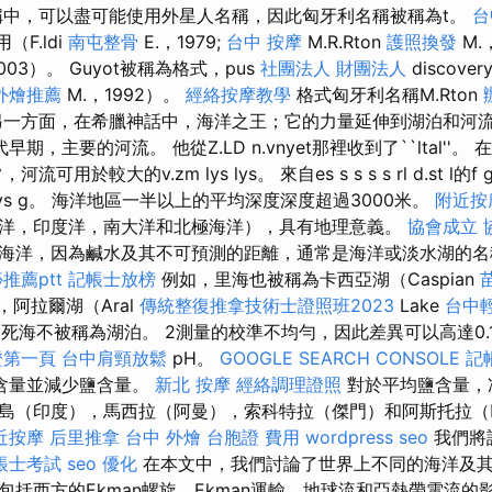
中，可以盡可能使用外星人名稱，因此匈牙利名稱被稱為t。
台
用（F.ldi
南屯整骨
E.，1979;
台中 按摩
M.R.Rton
護照換發
M.，
003）。 Guyot被稱為格式，pus
社團法人 財團法人
discov
外燴推薦
M.，1992）。
經絡按摩教學
格式匈牙利名稱M.Rton
另一方面，在希臘神話中，海洋之王；它的力量延伸到湖泊和河流
早期，主要的河流。 他從Z.LD n.vnyet那裡收到了``ltal''
可用於較大的v.zm lys lys。 來自es s s s s rl d.st l
lys g。 海洋地區一半以上的平均深度深度超過3000米。
附近按
洋，印度洋，南大洋和北極海洋），具有地理意義。
協會成立
海洋，因為鹹水及其不可預測的距離，通常是海洋或淡水湖的名
推薦ptt
記帳士放榜
例如，里海也被稱為卡西亞湖（Caspian
），阿拉爾湖（Aral
傳統整復推拿技術士證照班2023
Lake
台中
的死海不被稱為湖泊。 2測量的校準不均勻，因此差異可以高達0.
證第一頁
台中肩頸放鬆
pH。
GOOGLE SEARCH CONSOLE
記
含量並減少鹽含量。
新北 按摩
經絡調理證照
對於平均鹽含量，凍
島（印度），馬西拉（阿曼），索科特拉（傑門）和阿斯托拉
近按摩
后里推拿
台中 外燴
台胞證 費用
wordpress seo
我們將
帳士考試
seo 優化
在本文中，我們討論了世界上不同的海洋及其
包括西方的Ekman螺旋，Ekman運輸，地球流和亞熱帶電流的