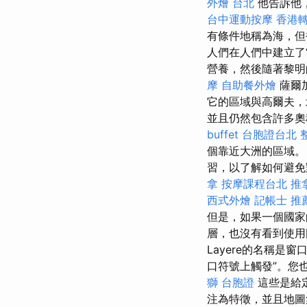
外燴 台北
他告訴他，
台中運動按摩
香港轉
有條件地稱為海，
人們在人們中建立了
營養，然後隨著黎
摩
自助餐外燴
薩爾
它的區域與高爾夫，
並且仍然包含許多
buffet
台胞證台北
個靠近大洲的區域
習，以了解如何避免
拿
按摩課程台北
推
西式外燴
記帳士 推
但是，如果一個國家
層，也沒有看到使
Layere的名稱是
口符號上觸發”。您
獅 台胞證
這些是給定
注為特徵，並且地圖