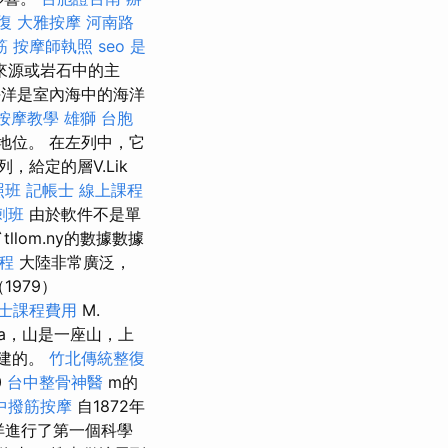
復
大雅按摩
河南路
筋
按摩師執照
seo 是
來源或岩石中的主
洋是室內海中的海洋
按摩教學
雄獅 台胞
主導地位。 在左列中，它
，給定的層V.Lik
照班
記帳士 線上課程
刺班
由於軟件不是單
tllom.ny的數據數據
程
大陸非常廣泛，
1979）
士課程費用
M.
tra，山是一座山，上
創建的。
竹北傳統整復
0
台中整骨神醫
m的
中撥筋按摩
自1872年
洋進行了第一個科學