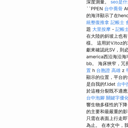
深度測量。
seo是
``PPEN
台中喬骨
AC
的海洋顯示了在henc
統整復推拿
記帳士 
題
大里按摩
-
記帳士
在大陸的斜坡上也有
樣。 這用於V.ltoz的
獻來確認此SV，則必須
america西沿海沿
bb。 海床狹窄，
置
h
台胞證 高雄
z
顯示的位置，平台的fen.
是自我的f.ldet
台中
於這種分裂既不適應
台中泡腳
關鍵字優
響生物多樣性的下降
的主要和最嚴重的影
只需在表面上行走即
為止。 在本文中，我