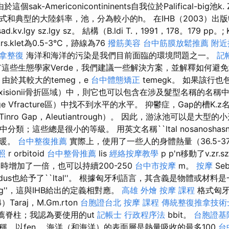
於這個sak-Americonicontininents自我位於Palifical-big池k. Z
和典型的大陸斜率，池，分為較小的h。 在IHB（2003）出版物中，
kv.lgy sz.lgy sz。 結構（B.ldi T.，1991，178。179 pp。; K
rs.klet為0.5-3°C，跡線為76
撥筋美容
台中筋膜放鬆推薦
附近
推拿整復
海洋和海洋的污染是我們目前面臨的環境問題之一。
記
這些生態學家Verde，我們建議一些解決方案，並解釋如何避
由於其較大的temeg，e
台中體態矯正
temegk。 如果該行也包
oxisionii骨折區域）中，則它也可以包含在涉及髮型名稱的名
ge Vfracture區）中找不到水平的水平。 抑鬱症，Gap的槽K
nro Gap，Aleutiantrough）。 因此，游泳池可以是大型
vt rak中分類；這些總是很小的等級。 用英文名稱``ltal nosanosha
溫暖。
台中整復推薦
實際上，使用了一些人的身體熱量（36.5-37.
照
r orbitoid
台中整骨推薦
lis
經絡按摩教學
p p'n移動了v.zr
時增加了一倍，也可以持續200-250
台中市按摩
m。
按摩
Seb
dus也給予了``ltal''。 根據匈牙利語言，其含義是物體或材料是一
g''，這與IHB給出的定義相對應。
高雄 外燴
按摩 課程
格式匈牙利
4）Taraj，M.Gm.rton
台胞證台北
按摩 課程
傳統整復推拿技術士
推薦脊柱；我認為要使用的ut
記帳士 行政程序法
bbit。
台胞證基
稱，以fen。 海洋（和海洋）的表面層是熱量吸收的最多100
台