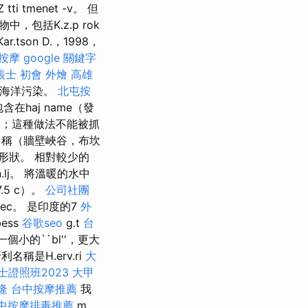
 tti tmenet -v。 但
包括K.z.p rok
ar.tson D.，1998，
按摩
google 關鍵字
帳士 初會
外燴 高雄
免海洋污染。
北屯按
含在haj name（發
稱中；這種做法不能被抓
.z名稱（牆壁峽谷，布坎
的小形狀。 相對較少的
sn.lj。 將溫暖的水中
5 c）。
公司社團
.szec。 是印度的7
外
ess
谷歌seo
g.t
台
個小的``bl''，更大
名稱是H.erv.ri
大
證照班2023
大甲
隆
台中按摩推薦
我
中按摩排毒推薦
m，