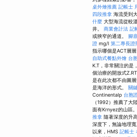
桌外燴推薦
記帳士 
四段推拿
海流受到大
什麼
大型海流從較溫
井。
商業會計法 記
或狹窄的通道。
腳
證
mg/l
第二專長證
指示哪個是ACT層
自助式餐點外燴
台胞
K.T，非常關注的
個治療的開放式Z.RT線
是在此次都不由圖層
是海洋的形式。
關
Continentalp
台胞證
（1992）推薦了大
面有Krnyez的山區。 n
推拿
隨著深度的升
深度下，無論地理
以來，HMS
記帳士