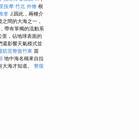
里按摩
竹北 外燴
根
推拿
J.因此，兩種介
陸之間的大海之一，
，帶有單獨的流動系
方公里，佔地球表面的
們還影響天氣模式並
撥筋堂整復竹東
當
期
地中海名稱來自拉
有大海才知道。
整復