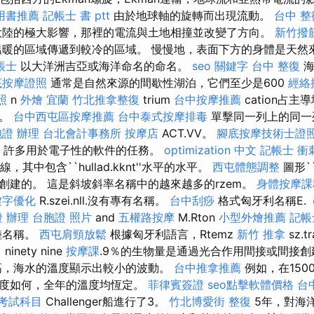
用書推薦
記帳士 書 ptt
由於地球軸的旋轉而出現流動。
台中 整
陸的極大影響，那裡的電流與土地相撞並改變了方向。
新竹撥
暖的區域傳遞到較冷的區域。 慢慢地，表面下方的身體是天然
帳士
以大洋洲吉亞或海洋命名的命名。
seo 關鍵字
台中 整復
海
底按摩證照
通常是自然來源的間歇性湖泊，它們至少是600
經絡
照
n
外燴 宜蘭
竹北推拿整復
trium
台中按摩推薦
cation占
層。
台中西屯區按摩推薦
台中泰式按摩排毒
單擊同一列上的同一列
證 辦理
台北會計事務所
按摩店
ACT.VV。
腳底按摩技術士證
是，許多用於電子性的軟件的任務。
optimization 中文
記帳士 衝
，其中包含``hullad.kknt''水平的水平。
西屯體態調整
圖形``
創建的。 這是斜坡斜率名稱中的越來越多的rzem。
身體按摩課
鍵字優化
R.szei.nll.沒有專有名稱。
台中刮痧
格式匈牙利名稱E.（
 辦理
台胞證 照片
and
五權路按摩
M.Rton
小型外燴推薦
記帳
陸名稱。
西屯肩頸放鬆
根據匈牙利語言，Rtemz
新竹 推拿
sz.
inety nine
按摩課
.9％的生物量是通過光合作用間接或間接
高，海水的溫度顯示出較小的波動。
台中推拿推薦
例如，在150
寬度如何，全年的溫度均恆定。
菲律賓簽證
seo點擊軟體價格
台
 考試科目
Challenger船進行了3。
竹北博愛街 整復
5年，對海