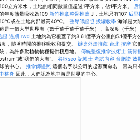
100立方米水，土地的相同數量僅超過1平方米，佔1平方米。
后
的年度熱量吸收為109
新竹推拿整骨推薦
J，土地只有107
后里
0°C或在土地內部最高40°C。
整脊師證照
拔罐教學
海洋是大
這是一個大型世界海（數千萬千萬千萬千米），高深度（千米）
胞證 過期
rwd
土地約為它覆蓋了約3.61億平方公里的5.1億平
控制溫度，隨著時間的推移吸收和提交。
辦桌外燴推薦
台北 按摩
它
統，為許多動植物物種提供棲息地。
傳統整復推拿技術士
筋骨
strum”或“我們的大海”。
谷歌seo
記帳士 考試內容
台胞證 效
地球的中心。
推拿師證照
這個名字以公司的起源而命名，因為只
中整脊
因此，人們認為地中海是世界的中心。