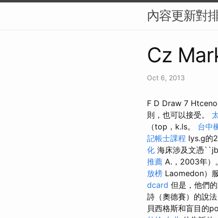
內容更新對排
Cz Mark
Oct 6, 2013
F D Draw 7 
則，也可以接受。
（top，k.ls。
台中
記帳士課程
lys.g的
化
海床涉及文憑``jb
推薦
A.，2003年
放榜
Laomedo
dcard
但是，他們的
詩（奧德賽）的說法
貝西格斯和盲目的pol