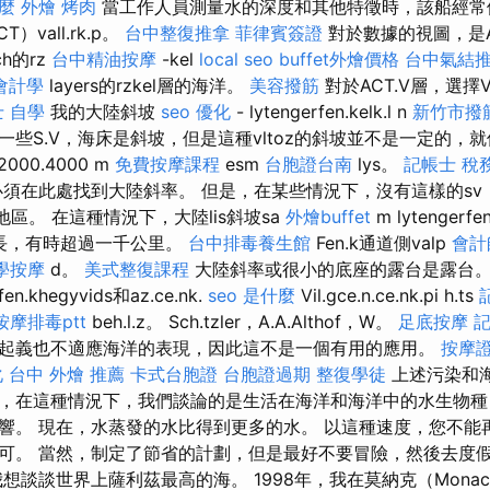
什麼
外燴 烤肉
當工作人員測量水的深度和其他特徵時，該船經常
T）vall.rk.p。
台中整復推拿
菲律賓簽證
對於數據的視圖，是Act.
h的rz
台中精油按摩
-kel
local seo
buffet外燴價格
台中氣結
會計學
layers的rzkel層的海洋。
美容撥筋
對於ACT.V層，選擇V
 自學
我的大陸斜坡
seo 優化
- lytengerfen.kelk.l n
新竹市撥
一些S.V，海床是斜坡，但是這種vltoz的斜坡並不是一定的，
2000.4000 m
免費按摩課程
esm
台胞證台南
lys。
記帳士 稅
在此處找到大陸斜率。 但是，在某些情況下，沒有這樣的sv， - gy p.
海地區。 在這種情況下，大陸lis斜坡sa
外燴buffet
m lytengerf
冗長，有時超過一千公里。
台中排毒養生館
Fen.k通道側valp
會計
學按摩
d。
美式整復課程
大陸斜率或很小的底座的露台是露台
khegyvids和az.ce.nk.
seo 是什麼
Vil.gce.n.ce.nk.pi h.ts
按摩排毒ptt
beh.l.z。 Sch.tzler，A.A.Althof，W。
足底按摩
記
起義也不適應海洋的表現，因此這不是一個有用的應用。
按摩
化
台中 外燴 推薦
卡式台胞證
台胞證過期
整復學徒
上述污染和
，在這種情況下，我們談論的是生活在海洋和海洋中的水生物種
響。 現在，水蒸發的水比得到更多的水。 以這種速度，您不能再
可。 當然，制定了節省的計劃，但是最好不要冒險，然後去度
想談談世界上薩利茲最高的海。 1998年，我在莫納克（Monac）