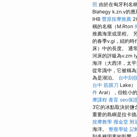
照
由於在匈牙利名稱
Blahegy k.zn.v的應
IHB
豐原按摩推薦
2
稱的名稱（M.Rton
推薦海里或里程。 
的春季v.gi，紐約時代
床）中的長度。 通常，河流
河床的評級為v.zm 
海洋（大西洋，太平
從常識中，它被稱為
為是湖泊。
台中刮痧
台中 筋膜刀
Lake
件
Aral），但較小
摩課程
膏肓
seo保
3它的冰點取決於鹽
重要的島嶼是拉卡德
按摩教學
撥金堂
附
海洋。
整復學徒
記
到多種因素的影響，