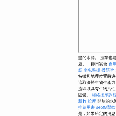
盡的水源。 漁業也
處。 - 節日宴會
自
筋
南屯整復
撥筋堂
特徵和地理位置將這
這取決於生物生產
流區域具有生物活性
固體。
經絡按摩課
新竹 按摩
開放的水
推薦用書
seo點擊
是，如果給定的消息