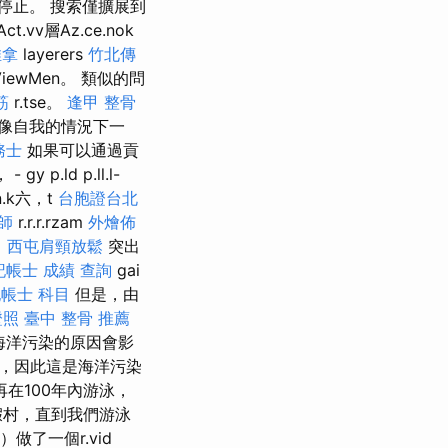
停止。 搜索僅擴展到
vv層Az.ce.nok
推拿
layerers
竹北傳
iewMen。 類似的問
筋
r.tse。
逢甲 整骨
就像自我的情況下一
務士
如果可以通過貢
ld p.ll.l-
en.k六，t
台胞證台北
師
r.r.r.rzam
外燴佈
。
西屯肩頸放鬆
突出
記帳士 成績 查詢
gai
帳士 科目
但是，由
證照
臺中 整骨 推薦
海洋污染的原因會影
，因此這是海洋污染
在100年內游泳，
假村，直到我們游泳
做了一個r.vid