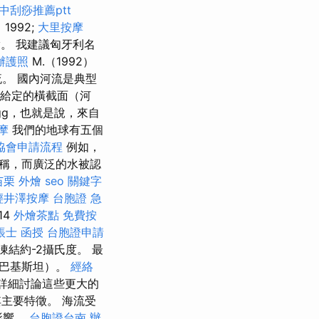
中刮痧推薦ptt
1992;
大里按摩
ery。 我建議匈牙利名
辦護照
M.（1992）
。 國內河流是典型
。 在給定的橫截面（河
的f gg，也就是說，來自
摩
我們的地球有五個
協會申請流程
例如，
稱，而廣泛的水被認
苗栗 外燴
seo 關鍵字
輕井澤按摩
台胞證 急
14
外燴茶點
免費按
帳士 函授
台胞證申請
結約-2攝氏度。 最
（巴基斯坦）。
經絡
詳細討論這些更大的
主要特徵。 海流受
影響。
台胞證台南
辦