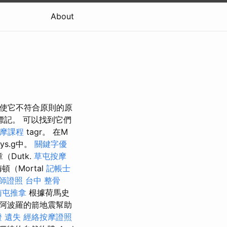
About
，即使它不符合原則的原
wn標記。 可以找到它們
摩課程
tagr。 在M
lys.g中。
關鍵字優
（Dutk.
草屯按摩
（Mortal
記帳士
師證照
台中 整骨
南屯推拿
根據荷馬史
阿波羅的箭地震幫助
 遺失
經絡按摩證照