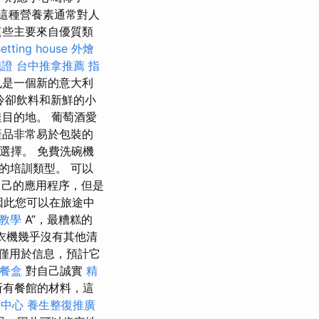
這種營養素通常對人
這些主要來自優質類
etting house
外燴
胞證
台中推拿推薦
指
是一個新的意大利
冷卻飲料和新鮮的小
目的地。 葡萄酒愛
產品非常易於包裝的
選擇。 免費洗碗機
的培訓類型。 可以
自己的應用程序，但是
，因此您可以在旅途中
教學
A”，最糟糕的
衣機幾乎沒有其他清
僅用於信息，預計它
餐盒
對自己誠實
精
所有餐館的材料，這
廣中心
養生整復推廣