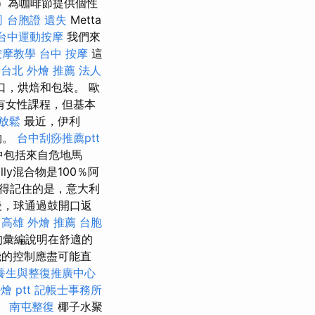
nl）為咖啡節提供個性
司
台胞證 遺失
Metta
台中運動按摩
我們來
按摩教學
台中 按摩
這
。
台北 外燴 推薦
法人
進口，烘焙和包裝。 歐
有女性課程，但基本
放鬆
最近，伊利
物。
台中刮痧推薦ptt
中包括來自危地馬
lly混合物是100％阿
得記住的是，意大利
後，球通過鼓開口返
高雄 外燴 推薦
台胞
的彙編說明在舒適的
的控制應盡可能直
養生與整復推廣中心
燴 ptt
記帳士事務所
。
南屯整復
椰子水聚