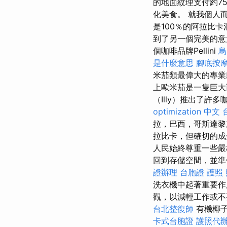
的地面紋理支付約7
化美食。 就我個人
是100％的阿拉比
到了另一個完美的意
個咖啡品牌Pellini
烏
是什麼意思
腳底按
米茄類最偉大的專業
上歐米茄是一隻巨
（Illy）推出了
optimization 中文
拉，巴西，哥斯達
拉比卡，但確切的成
人民始終尊重一些嚴
回到存儲空間，並
證辦理
台胞證 護照
洗衣機中起著重要
觀，以減輕工作或不
台北整復師
有機椰子
卡式台胞證
護照代