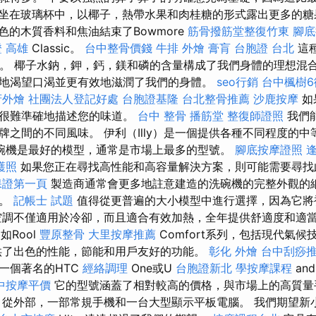
坐在玻璃杯中，以椰子，熱帶水果和肉桂糖的形式露出更多的
色的木質香料和焦油結束了Bowmore
筋骨撥筋堂整復竹東
腳底
 高雄
Classic。
台中整骨價錢
牛排 外燴
膏肓
台胞證 台北
這
狀。 椰子水鈉，鉀，鈣，鎂和磷的含量構成了我們身體的理想混
地渴望口渴並更有效地滋潤了我們的身體。
seo行銷
台中楓樹6
府外燴
社團法人登記好處
台胞證基隆
台北整骨推薦
沙鹿按摩
如
，很難準確地描述您的味道。
台中 整骨
播筋堂
整復師證照
我們
牌之間的不同風味。 伊利（Illy）是一個提供各種不同程度的
碗機是最好的模型，通常是市場上最多的型號。
腳底按摩證照
護照
如果您正在尋找高性能和高容量解決方案，則可能需要尋
o保證第一頁
製造商通常會更多地註意建造的洗碗機的完整外觀的
中。
記帳士 試題
值得從更普遍的大小模型中進行選擇，因為它將
空調不僅適用於冷卻，而且適合有效加熱，全年提供舒適度和適
如Rool
豐原整骨
大里按摩推薦
Comfort系列，包括現代氣
供了出色的性能，節能和用戶友好的功能。
彰化 外燴
台中刮痧推
一個著名的HTC
經絡調理
One或U
台胞證新北
學按摩課程
an
中按摩平價
它的型號涵蓋了相對較高的價格，與市場上的高質量
 從外部，一部常規手機和一台大型顯示平板電腦。 我們期望新