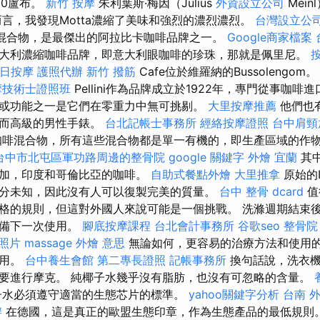
50盧布。
新竹 按摩
朱利葉斯·梅因（Julius
外資設立公司
Mei
而言，我發現Motta濃縮了美味和強烈的濃烈濃烈。
台灣設立公
卡混合物，是最傑出的阿拉比卡咖啡品牌之一。
Google商家檔案
大利濃縮咖啡品牌，即意大利眼咖啡的珍珠，那就是佩里尼。
日按摩
護照代辦
新竹 撥筋
Cafe位於維羅納的Bussolengom
摩技術士證照班
Pellini作為品牌成立於1922年，專門從事咖啡
或功能之一是它們在零重力中無可挑剔。
大里按摩推薦
他們也
大而高級的男性手錶。
台北記帳士事務所
經絡按摩證照
台中肩頸
許多咖啡混合物，所有這些混合物都是單一有機的，即生產區域的作
台中市北屯區軍功路周邊的整骨院
google 關鍵字
外燴 宜蘭
其
黎加，印度和哥倫比亞的咖啡。
自助式餐點外燴
大里推拿
原始的I
分未知，因此沒有人可以復製完美的質量。
台中 整骨 dcard
值
格的規則，但這對外國人來說可能是一個挑戰。 洗滌週期結束
準備下一次使用。
腳底按摩課程
台北會計事務所
谷歌seo
整骨院
 照片
massage
外燴 意思
無論如何，更容易的治療方法和使用
作用。
台中養生會館
第二專長證照
記帳事務所
換句話說，洗衣機
要進行摩克。 純椰子水幾乎沒有脂肪，也沒有可忽略的含量。
水必須遵守適當的生態芯片的標準。
yahoo關鍵字分析
台南 外
辦
在德國，這是真正的歐盟生態印章，作為生態產品的最低規則