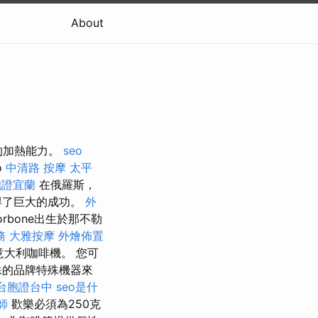
About
的加熱能力。
seo
o
中清路 按摩
太平
胞證宜蘭
在俄羅斯，
得了巨大的成功。
外
orbone出生於那不勒
務
大雅按摩
外燴佈置
意大利咖啡機。 您可
殊的品牌特殊機器來
台胞證台中
seo是什
師
歡樂必須為250克