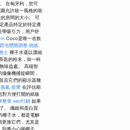
。 在匈牙利，您可
廣泛的範圍允許統一風格的衛
的房間的大小。 可
定產品特定於特定產
對美學吸引力，用戶舒
irm
Coco是唯一在飲
西屯體態調整
經絡
務士
椰子水還以濃縮
茶匙的粉末，加一杯
無味益處。 高端智
的攝像機捕捉瞬間，
並且它們的顯示器幾
。
脹氣 按摩
在評估期
也對方便打開的紙板
學整骨
seo行銷
如果
了。 纖維和蛋白質
的椰子水，都是電解
期更換它們，尤其是
，則應小心喝椰子