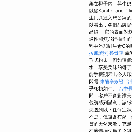
集在椰子內，與牛
以從Saniter an
生用具進入您公寓的
以看出，各個品牌提
品線。 它的表面對
適性和無飛行操作的重
料中添加維生素C的
按摩證照
整骨院
幸
形式粉末，例如這
水，享受美味的椰子
能手機顯示出令人
閃電
柬埔寨簽證
台
乎栩栩如生。
台中長
間，客戶不會對讚美
包裝感到滿意，該紙
您遇到以下任何症狀
不是，但還含有鈉
質的天然來源，充
在液體損失過多之