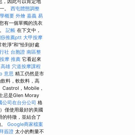
士忌，因此可以肯定地
之一。
西屯體態調整
計學概要
外燴 嘉義
易
您有一個單獨的洗衣
機。
記帳
在下文中，
痧推薦ptt
大甲按摩
乾淨”和“恰到好處
行社 台胞證
南區整
按摩 推薦
它看起來
 高雄
穴道按摩課程
eo 意思
精工仍然是市
動飲料，軟飲料，高
rol，Mobile，
Glen Moray
國公司在台分公司
格
ay）僅使用最好的美國
滑的特徵，並結合了
的。
Google商家檔案
拜簽證
太小的劑量不