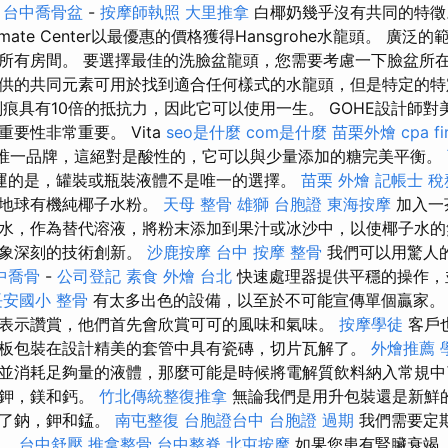
奶
台中喬骨盆
-
按摩師執照
大里推拿
白椰奶幾乎沒有共同的特徵
d Climate Center以最優惠的價格獲得Hansgrohe水龍頭。 
所有房間。 要選擇最佳的洗臉盆龍頭，您需要考慮一下臉盆所在
供的共同元素可用於找到適合任何樣式的水龍頭，但是特定的特
划痕具有10倍的抵抗力，因此它可以使用一生。 GOHE設計師
要性非常重要。 Vita
seo是什麼
com是什麼
苗栗外燴
cpa f
唯一品牌，這絕對是酸性的，它可以與少量添加的糖完美平衡。
運的是，罐裝或瓶裝液體不是唯一的選擇。
苗栗 外燴
記帳士 稅
個地球有機純椰子水粉。
天母 整骨
雄獅 台胞證
東海按摩
加入一
水，作為替代溶液，將粉末添加到果汁或冰沙中，以使椰子水的
印象深刻的技術創新。
沙鹿按摩
台中 按摩 整骨
我們可以用驚人
中喬骨
-
公司登記
素食 外燴 台北
快速處理器提供平穩的操作，
安國小 整骨
有太多出色的設備，以至於不可能宣傳單個贏家
表示讚賞，他們首先會欣賞可可的風味和氣味。
按摩學徒
客戶
板包裝在設計精美的套管中具有瓷磚，切片瓦解了。
外燴推薦
並消耗足夠量的液體，那麼可能是時候將電解質飲料納入常規中
，鉀，鎂和鈣。
竹北傳統整復推拿
無論我們是用升包裝還是新鮮
滿了鈉，鉀和錳。
南屯整復
台胞證台中
台胞證 過期
我們需要定
後。
台中舒壓
推拿整骨
台中整脊
北屯按摩
如果您患有腎臟衰竭