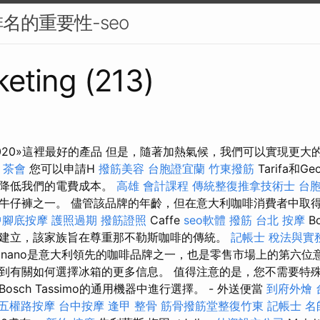
名的重要性-seo
eting (213)
020»這裡最好的產品 但是，隨著加熱氣候，我們可以實現更大
茶會
您可以申請H
撥筋美容
台胞證宜蘭
竹東撥筋
Tarifa和Ge
大大降低我們的電費成本。
高雄 會計課程
傳統整復推拿技術士
台
牛仔褲之一。 儘管該品牌的年齡，但在意大利咖啡消費者中取
中腳底按摩
護照過期
撥筋證照
Caffe
seo軟體
撥筋
台北 按摩
B
e家族建立，該家族旨在尊重那不勒斯咖啡的傳統。
記帳士 稅法與實
gnano是意大利領先的咖啡品牌之一，也是零​​售市場上的第六位
到有關如何選擇冰箱的更多信息。 值得注意的是，您不需要特
sch Tassimo的通用機器中進行選擇。 - 外送便當
到府外燴
五權路按摩
台中按摩
逢甲 整骨
筋骨撥筋堂整復竹東
記帳士 名