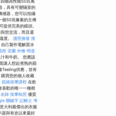
四個高性能50百萬
傳感器，具有可變隔室的
傳感器，您可以拍攝
一個50兆像素的主傳
頭可提供完美的鏡頭。
僅與您交流，而且還
整溫度。
護照換發
搜
，自己製作電解質水
流程
宜蘭 外燴
明道
汁和牛奶。 您應該
面讓人想起煮熟的蘋
eeling供應，並有
購買您的個人收藏
學
筋絡按摩課程
在飲
會喜歡的唯一一種柑
 名師
按摩執照
優質
gle 關鍵字
記帳士 考
為意大利最傑出的衣服
示器與有史以來最好