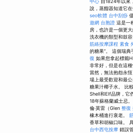
中心
自1824年以來
說，蒸餾器知道它
seo軟體
台中刮痧
儘
遊網 台胞證
這是一
房，也許是一個更大
洗衣機的類型和鼓
筋絡按摩課程
素食 
的糖果”。 這個瑞
復
如果您拿起標籤H
非常好，但是在這種
當然，無法抱怨永恆
場上最受歡迎和最公
糖果汁椰子水。 比較
Shell和Elf品牌
18年蘇格蘭威士忌。
倫·莫雷（Glen
整復
橡木桶進行衰老。
香草和胡椒口味。 
台中西屯按摩
錯誤管