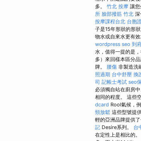
多。
竹北 按摩
讓您
所
臉部撥筋 竹北
深
按摩課程台北
台胞證
子是15年形狀的形
物水或自來水更有效
wordpress seo
到
水，值得一提的是
多）來回樣本區分品
牌。
腰傷
非製造洗
照過期
台中舒壓
換
司
記帳士考試
se
必須獨自站在廚房
相同的程度。 這些
dcard
Rool氣候，例
頸放鬆
這些型號提
輕的亞洲品牌提供了
記
Desire系列。
台
在定性上是相比的。