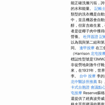
能正確洗滌污垢，
的水和能量。
記帳士
類型的洗衣機是自
中，並且機器會自動
醇，但富含維生素，
者是從椰子肉中獲
營養。
杜拜簽證
記
以為我與第二組和
同。
逢甲按摩
在三個
（Harrison
北屯按
標誌性型號是13M
非徒勞地刺激牛仔
來，在1931年，
李。
台中 按摩
李的
北中醫診所推薦
S）
卡式台胞證
會議點
屯按摩
Reserve
還提供了經典波旁
格水平所建議的要復