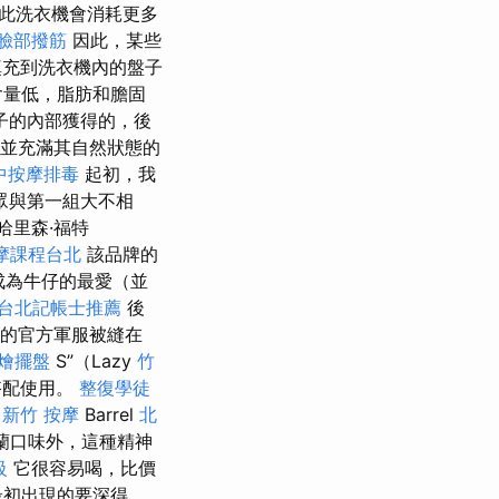
此洗衣機會消耗更多
臉部撥筋
因此，某些
充到洗衣機內的盤子
含量低，脂肪和膽固
子的內部獲得的，後
並充滿其自然狀態的
中按摩排毒
起初，我
觀眾與第一組大不相
哈里森·福特
摩課程台北
該品牌的
成為牛仔的最愛（並
台北記帳士推薦
後
軍的官方軍服被縫在
燴擺盤
S”（Lazy
竹
搭配使用。
整復學徒
n
新竹 按摩
Barrel
北
蘭口味外，這種精神
級
它很容易喝，比價
最初出現的要深得