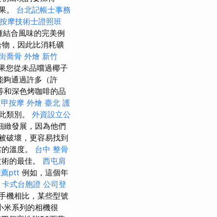
糖果。
台北記帳士事務
按摩技術士證照班
種結合風味的完美例
合物，因此比消耗礦
街喬骨
外燴 新竹
果您從未品嚐過椰子
能夠通過許多（許
中等和深色烤咖啡的品
逢甲按摩
外燴 臺北
護
找此類別。
外資設立公
細緻發展，因為他們
被破壞，更容易找到
當的溫度。
台中 整骨
候技術的最佳。
西屯肩
薦ptt
例如，這個年
d
卡式台胞證
公司登
手機相比，某些型號
小米系列的相機很