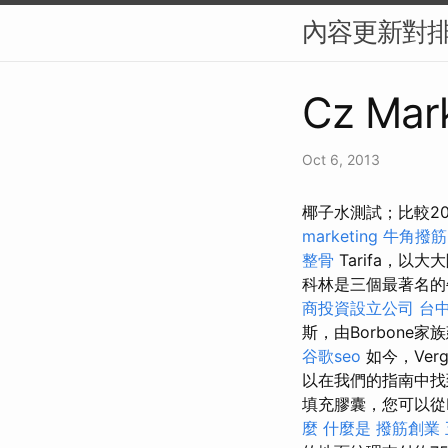
內容更新對排
Cz Mark
Oct 6, 2013
椰子水測試；比較2
marketing
牛角撥筋
整骨
Tarifa，以
科林是三個最著名的
商投資設立公司
台
斯，由Borbon
谷歌seo
如今，Ver
以在我們的指南中找
填充膠囊，您可以從Bo
麼
什麼是
撥筋創業