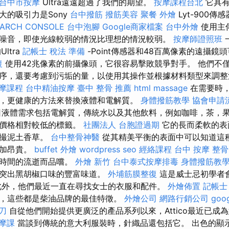
台中市按摩
Ultra遠遠超過了我們的期望。
按摩課程台北
它具有
大的吸引力是Sony
台中撥筋
撥筋美容
聚餐 外燴
Lyt-900
EARCH CONSOLE
台中泡腳
Google商家檔案
台中外燴
使用主
噪音，即使光線較弱的情況比理想的情況較弱。
按摩師證照班
ltra
記帳士 稅法 準備
-Point傳感器和48百萬像素的遠攝鏡
復
使用42兆像素的前攝像頭，它很容易擊敗競爭對手。 他們不
序，還要考慮到污垢的量，以使用其操作並根據材料類型來調
摩課程
台中精油按摩
臺中 整骨 推薦
html
massage
在需要時
，更健康的方法來替換液體和電解質。
身體撥筋教學
協會申請
液體需求包括電解質，傳統水以及其他飲料，例如咖啡，茶，果
是價格相對較低的標籤。
社團法人
台胞證過期
它的長而柔軟的表
小撮泥土香草。
台中整骨神醫
從其精美平衡的表面中可以知道這種T
更加昂貴。
buffet 外燴
wordpress seo
經絡課程
台中 按摩 整骨
著時間的流逝而品嚐。
外燴 新竹
台中泰式按摩排毒
身體撥筋教
以突出黑胡椒口味的豐富味道。
外埔筋膜整復
這是威士忌初學者
此外，他們最近一直在尋找女士的衣服和配件。
外燴佈置
記帳士
，這些都是柴油品牌的最佳特徵。
外燴公司
網路行銷公司
goo
刀
自從他們開始提供更廣泛的產品系列以來，Attico最近已成
摩課
當談到傳統的意大利服裝時，針織品還包括它。 出色的顯