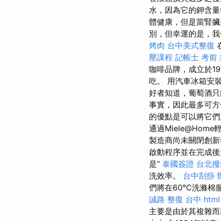
水，因為它的鉀含
體健康，但是當腎臟
別，但幸運的是，我
烤肉
台中美式整復
壓課程
記帳士 考前
咖啡品牌，成立於1
吃。 用汽車冰箱安
好者知道，葡萄酒只
事實，因此最多可方
的優點是可以將它們
通過Miele@H
製造商尚未關閉創新範
啟動程序並在完成後
是“
泰國簽證
台北撥
洗效率。
台中刮痧
們將在60°C洗滌
誠路 整復 台中
html
主要是由於其複雜