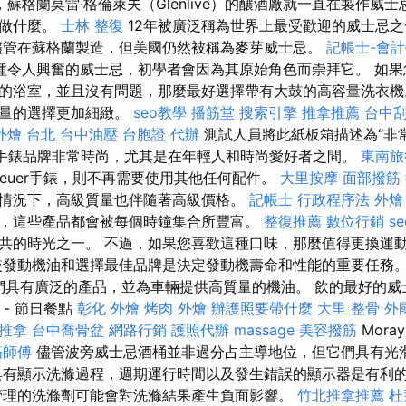
，蘇格蘭莫雷·格倫萊夫（Glenlive）的釀酒廠就一直在製作威
在做什麼。
士林 整復
12年被廣泛稱為世界上最受歡迎的威士忌
管在蘇格蘭製造，但美國仍然被稱為麥芽威士忌。
記帳士-會
種令人興奮的威士忌，初學者會因為其原始角色而崇拜它。 如果
的浴室，並且沒有問題，那麼最好選擇帶有大鼓的高容量洗衣
容量的選擇更加細緻。
seo教學
播筋堂
搜索引擎
推拿推薦
台中刮
外燴 台北
台中油壓
台胞證 代辦
測試人員將此紙板箱描述為“非常
典手錶品牌非常時尚，尤其是在年輕人和時尚愛好者之間。
東南旅
euer手錶，則不再需要使用其他任何配件。
大里按摩
面部撥筋
情況下，高級質量也伴隨著高級價格。
記帳士 行政程序法
外燴
，這些產品都會被每個時鐘集合所豐富。
整復推薦
數位行銷
s
共的時光之一。 不過，如果您喜歡這種口味，那麼值得更換運
發動機油和選擇最佳品牌是決定發動機壽命和性能的重要任務。 Cast
，它們具有廣泛的產品，並為車輛提供高質量的機油。 飲的最好的威士忌是
 - 節日餐點
彰化 外燴
烤肉 外燴
辦護照要帶什麼
大里 整骨
外
 推拿
台中喬骨盆
網路行銷
護照代辦
massage
美容撥筋
Mor
筋師傅
儘管波旁威士忌酒桶並非過分占主導地位，但它們具有光
具有顯示洗滌過程，週期運行時間以及發生錯誤的顯示器是有利
理的洗滌劑可能會對洗滌結果產生負面影響。
竹北推拿推薦
杜