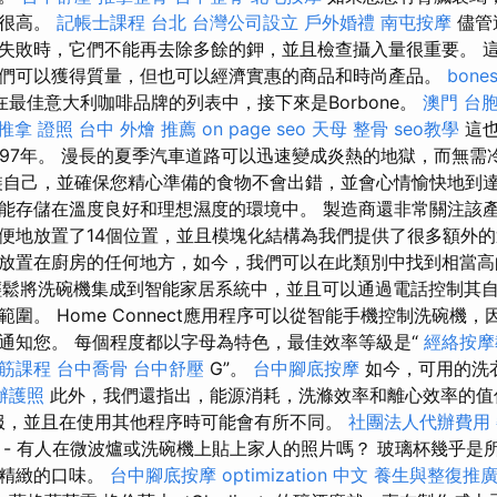
量很高。
記帳士課程 台北
台灣公司設立
戶外婚禮
南屯按摩
儘管
失敗時，它們不能再去除多餘的鉀，並且檢查攝入量很重要。 
們可以獲得質量，但也可以經濟實惠的商品和時尚產品。
bones
在最佳意大利咖啡品牌的列表中，接下來是Borbone。
澳門 台
推拿 證照
台中 外燴 推薦
on page seo
天母 整骨
seo教學
這也
997年。 漫長的夏季汽車道路可以迅速變成炎熱的地獄，而無需
裝自己，並確保您精心準備的食物不會出錯，並會心情愉快地到達
能存儲在溫度良好和理想濕度的環境中。 製造商還非常關注該
便地放置了14個位置，並且模塊化結構為我們提供了很多額外的
放置在廚房的任何地方，如今，我們可以在此類別中找到相當高
ome輕鬆將洗碗機集成到智能家居系統中，並且可以通過電話控制其
圍。 Home Connect應用程序可以從智能手機控制洗碗機
通知您。 每個程度都以字母為特色，最佳效率等級是“
經絡按摩
筋課程
台中喬骨
台中舒壓
G”。
台中腳底按摩
如今，可用的洗
辦護照
此外，我們還指出，能源消耗，洗滌效率和離心效率的值
棉服，並且在使用其他程序時可能會有所不同。
社團法人代辦費用
- 有人在微波爐或洗碗機上貼上家人的照片嗎？ 玻璃杯幾乎是
而精緻的口味。
台中腳底按摩
optimization 中文
養生與整復推