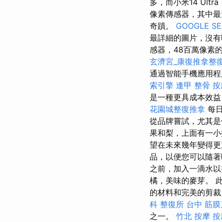
多，而小米14 Ultra
像素傳感器，其中最
奇蹟。
GOOGLE S
最詳細的圖片，沒有
感器，48百萬像素的U
玄濟宮_康復推拿整
通過智能手機應用程
索引擎
逢甲 整骨
按
是一種更具成本效益
花園城整復推拿
每日
從品牌嘗試，尤其
果和梨，上面有一
望在未來幾年變得
品，以便您可以隨
之前，加入一滴水
橘，美味的麥芽。 
的材料和完美的剪裁
科
整復所
台中 筋膜
之一。
竹北 按摩
按