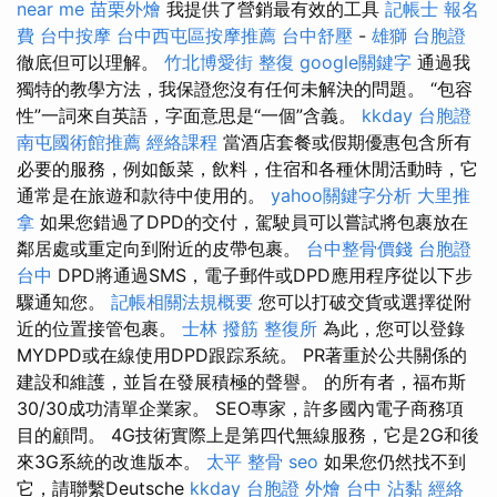
near me
苗栗外燴
我提供了營銷最有效的工具
記帳士 報名
費
台中按摩
台中西屯區按摩推薦
台中舒壓
-
雄獅 台胞證
徹底但可以理解。
竹北博愛街 整復
google關鍵字
通過我
獨特的教學方法，我保證您沒有任何未解決的問題。 “包容
性”一詞來自英語，字面意思是“一個”含義。
kkday 台胞證
南屯國術館推薦
經絡課程
當酒店套餐或假期優惠包含所有
必要的服務，例如飯菜，飲料，住宿和各種休閒活動時，它
通常是在旅遊和款待中使用的。
yahoo關鍵字分析
大里推
拿
如果您錯過了DPD的交付，駕駛員可以嘗試將包裹放在
鄰居處或重定向到附近的皮帶包裹。
台中整骨價錢
台胞證
台中
DPD將通過SMS，電子郵件或DPD應用程序從以下步
驟通知您。
記帳相關法規概要
您可以打破交貨或選擇從附
近的位置接管包裹。
士林 撥筋
整復所
為此，您可以登錄
MYDPD或在線使用DPD跟踪系統。 PR著重於公共關係的
建設和維護，並旨在發展積極的聲譽。 的所有者，福布斯
30/30成功清單企業家。 SEO專家，許多國內電子商務項
目的顧問。 4G技術實際上是第四代無線服務，它是2G和後
來3G系統的改進版本。
太平 整骨
seo
如果您仍然找不到
它，請聯繫Deutsche
kkday 台胞證
外燴 台中
沾黏
經絡