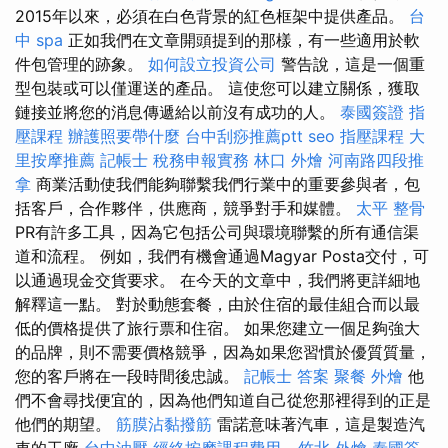
2015年以來，必須在白色背景的紅色框架中提供產品。
台
中 spa
正如我們在文章開頭提到的那樣，有一些適用於軟
件包管理的跡象。
如何設立投資公司
警告說，這是一個重
型包裝或可以僅運送的產品。 這使您可以建立關係，獲取
鏈接並將您的消息傳遞給以前沒有成功的人。
泰國簽證
指
壓課程
辦護照要帶什麼
台中刮痧推薦ptt
seo
指壓課程
大
里按摩推薦
記帳士 稅務申報實務
林口 外燴
河南路四段推
拿
商業活動使我們能夠聯繫我們行業中的重要參與者，包
括客戶，合作夥伴，供應商，競爭對手和媒體。
太平 整骨
PR有許多工具，因為它包括公司與環境聯繫的所有通信渠
道和流程。 例如，我們有機會通過Magyar Posta交付，可
以通過現金交貨要求。 在今天的文章中，我們將更詳細地
解釋這一點。 對於動態套餐，由於住宿的最佳組合而以最
低的價格提供了旅行票和住宿。 如果您建立一個足夠強大
的品牌，則不需要價格競爭，因為如果您習慣於優質質量，
您的客戶將在一段時間後忠誠。
記帳士 答案
聚餐 外燴
他
們不會尋找便宜的，因為他們知道自己從您那裡得到的正是
他們的期望。
筋膜沾黏撥筋
雷諾意味著汽車，這是製造汽
車的工廠
台中油壓
經絡按摩課程費用
-
竹北 外燴
泰國簽