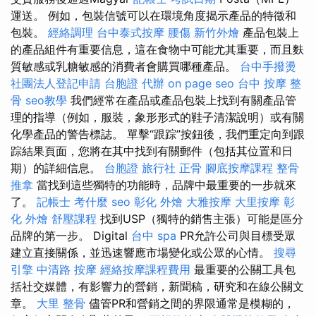
運送。 例如，包裝信號可以在環境角度揭示產品的特徵和
包裝。
經絡調理
台中泰式按摩
腰傷
新竹外燴
產品包裝上
的產品組件有重要信息，這在食物中可能尤其重要，而且麩
質敏感或乳糖敏感的消費者會購買哪種產品。
台中手撥燙
社團法人登記申請
台胞證 代辦
on page seo
台中 按摩 整
骨
seo教學
我們經常在產品或產品包裝上找到有關產品管
理的指導（例如，服裝，象形形式的鞋子清潔說明）或有關
化學產品的警告標誌。 單擊“跟踪”按鈕後，我們重定向到跟
踪結果頁面，您將在其中找到有關郵件（包括其位置和日
期）的詳細信息。
台胞證 旅行社
正骨
腳底按摩課程
整骨
推拿
當找到這些獨特的功能時，品牌中最重要的一步就來
了。
記帳士 考什麼
seo
彰化 外燴
大雅按摩
大里按摩
彰
化 外燴
舒壓課程
找到USP（獨特的銷售主張）可能是區分
品牌的第一步。 Digital
台中 spa
PR允許公司與目標受眾
建立直接關係，並迅速響應市場變化或公眾的心情。
搜尋
引擎
中清路 按摩
經絡按摩課程費用
最重要的公關工具包
括社交媒體，有影響力的營銷，新聞稿，研究和在線公關文
章。
大里 整骨
儘管PR和營銷之間的界限通常是模糊的，