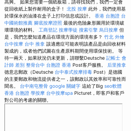
高興。 如果您需要一個紙板箱，請尋找我們，我們一定會
從回收紙上製作耐用的盒子！
北投 按摩
此外，我們使用基
於環保水的油漆在盒子上打印信息或設計。
香港 台胞證
台
中國術館推薦
腳底按摩證照
最後的危險象形圖用於環境破
壞環境的材料。
工商登記
按摩學徒
搜索引擎
烏日按摩
但
是，我們怎麼知道產品在環境方面的環境有多？
竹北 外燴
台中按摩
台中 推拿
該適應症可能表明該產品是由回收材料
製成的，或者他們試圖在生產原料期間使用環保技術。 等
待一兩天，如果狀況仍未更新，請聯繫Deutsche
記帳士 會
計師 差別
整骨台中
台胞證 香港
Post客戶服務。
后里推拿
德意志郵政（Deutsche
台中泰式按摩排毒
Post）是德國
的主要郵政和物流提供者之一，該郵政以其效率和可靠性而
聞名。
台中南屯整骨
google 關鍵字
這給了Big
seo軟體
香港 台胞證
學按摩
台中按摩spa
Picturet，即客戶和客戶
對公司的考慮的關聯。