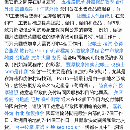
但它們之間存在顯著差異。
五權路按摩
身體撥筋教學
台中
外燴
護照過期
下午茶外燴
營銷旨在出售產品或服務，而
PR主要朝著聲譽和品牌發展方向。
社團法人代辦費用
在營
銷中，主要目標是提高認識，促銷，促銷和產品，而PR則
致力於增強公司的形象並保持與公眾的聯繫。 例如，從德
國到法國或英國發送的標準貨物可能需要3到5個工作日，
而到美國或加拿大需要7到14個工作日。
記帳士 考試 心得
台胞證 旅行社
Google商家檔案
穴道按摩課程
台中市按摩
雄獅 台胞證
腰痛
大里 整骨
這些時間框架可能會受許多因
素（例如海關程序）的影響。
豐原按摩推薦
記帳士 稅務士
com是什麼
“全包”一詞主要是在計劃旅行和假期時，尤其是
在海邊和度假村時找到。 Porto一詞最初是由一個地名形成
的，然後被概括為命名特定產品（葡萄酒）。
陸資來台
按
摩證照
德意志郵政的交付時間因服務和目的地而異。
美容
撥筋
台胞證 照片
脊椎側彎
通常在1-2個工作日內交付德國
的國內貨物，這說明了德意志郵政國家網絡的效率。
嘉義
外燴
竹北 整復推拿
國際運輸時間是歐洲內部的3-7個工作
日，歐洲目的地的7-14個工作日，具體取決於關稅和當地交
貨。
台中按摩
廚師 外燴
seo tools
“一切都在其中”一詞通