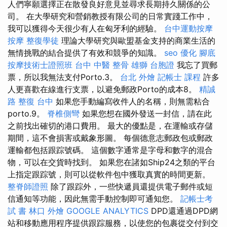
人們寧願選擇正在散發良好意見並尋求長期持久關係的公
司。 在大學研究和營銷教授有限公司的日常實踐工作中，
我可以獲得今天很少有人在匈牙利的經驗。
台中運動按摩
按摩
整復學徒
理論大學研究與歐盟基金支持的商業生活的
無情挑戰的結合提供了有效和競爭的知識。
seo 優化
腳底
按摩技術士證照班
台中 中醫 整骨
雄獅 台胞證
我忘了買郵
票，所以我無法支付Porto.3。
台北 外燴
記帳士 課程
許多
人更喜歡在線進行支票，以避免郵政Porto的成本8。
精誠
路 整復 台中
如果您手動編寫收件人的名稱，則無需粘合
porto.9。
脊椎側彎
如果您想在國外發送一封信，請在此
之前找出確切的港口費用。 最大的優點是，在運輸或存儲
期間，這不會損害或戴象形圖。 每個德意志郵政包或郵政
運輸都包括跟踪號碼。 這個數字通常是字母和數字的混合
物，可以在交貨時找到。 如果您在諸如Ship24之類的平台
上指定跟踪號，則可以從軟件包中獲取真實的時間更新。
整脊師證照
除了跟踪外，一些快遞員還提供電子郵件或短
信通知等功能，因此無需手動控制即可通知您。
記帳士考
試 書
林口 外燴
GOOGLE ANALYTICS
DPD還通過DPD網
站和移動應用程序提供跟踪服務，以使您的包裹從交付到交