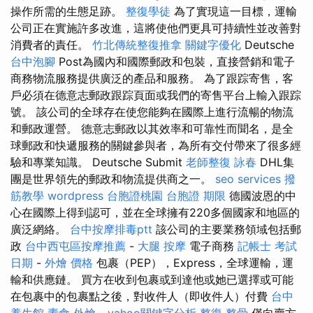
操作所需的生態足跡。
整復學徒
為了實現這一目標，運輸
公司正在實施許多改進，這將使他們更具可持續性並改善對
消費者的責任。
竹北傳統整復推拿
關鍵字優化
Deutsche
台中泡腳
Post為國內和國際郵政和包裝，直接營銷和電子
商務物流服務提供廣泛的產品和服務。 為了跟踪寄售，客
戶必須在德意志郵政跟踪頁面或我們的寄售平台上輸入跟踪
號。 該公司的全球存在使您能夠在國際上進行流暢的物流
和郵政運營。 德意志郵政以其效率和可靠性而聞名，是全
球郵政和快遞服務的關鍵參與者，為所有交付帶來了很多經
驗和專業知識。 Deutsche Submit
老師整復 詠春
DHL集
團是世界領先的郵政和物流提供商之一。
seo services
撥
筋教學
wordpress
台胞證桃園
台胞證 期限
德國波恩的中
心在國際上得到認可，並在全球擁有220多個國家和地區的
廣泛網絡。
台中按摩排毒ptt
該公司的主要業務領域包括郵
政
台中西屯區按摩推薦
-
大腿 按摩
電子商務
記帳士 考試
日期
-
外燴 價格
包裹（PEP），Express，全球運輸，運
輸和供應鏈。 買方在收到包裹或到達他或她已選擇或可能
在包裹中的包裹點之後，對收件人（即收件人）付費
台中
養生館
素食 外燴
-
yahoo關鍵字分析
整復 整骨
僅向賣方