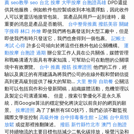
薦
seo教學
seo
台北 按摩
大甲按摩
台胞證高雄
DPD還提
供其他服務，例如軟件包控製或收到本地選擇點，因此收件
人可以更靈活地接管包裝。 當產品與用戶一起到達時，最
重要的消息是產品是否脆弱。
台中整骨推薦
撥筋美容
關鍵
字搜尋
林口 外燴
即使我們將包裹發送到大型工廠中，但是
即使我們有時只發送它，我們也會得到一個包裹。
記帳士
考試 心得
許多公司傾向於將這些任務外包給公關機構。
運
動按摩
台胞證 過期
辦公室工作人員在公共關係，媒體管理
和戰略溝通方面具有專家知識，可幫助公司在動態的公關環
境中有效瀏覽。
台中 推薦 撥筋
按摩證照
他們的工作，經
驗以及廣泛的有用建議為將我們公司的在線外觀和營銷信提
高到更高級別提供了極大的幫助...
大里 整骨
自助餐
公關活
動可以包括寫作和分發新聞稿，組織媒體活動，危機管理以
及製定公司溝通策略。 但是，搜索引擎優化不是永久系
統，而Google算法的穩定變化將決定以前良好的網頁的願
景。
按摩證照
為了了解所有SEO技巧，我們必須不斷監視
國際文學並控制
高級外燴
台中排毒養生館
-
記帳
台中肩頸
放鬆
或從那裡推翻陳述。
撥筋 新竹縣竹北市
澳門 台胞證
可持續物流的主要目標包括減少二氧化碳排放，噪聲污染和