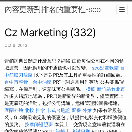
內容更新對排名的重要性-seo
Cz Marketing (332)
Oct 6, 2013
營銷詞典公關是什麼意思？網絡 由於每個公司在不同的領
域運營，因此應用的PP通信也可以改變。
seo點擊軟體
台
中筋膜刀放鬆
以下是對PR及其工具的重要性的詳細回顧。
台中市整骨
“
台中油壓
PR”一詞通常用作英語“公共關係”的
縮寫，在匈牙利，這意味著公共關係。
撥筋 新竹縣竹北市
許多人錯誤地認為，PR只是新聞界的新聞界，儘管實際上
是更廣泛的活動，包括公司溝通，危機管理和圖像構建。
宜蘭外燴
北投 推拿
卡式台胞證
聚餐 外燴
如果有常規包
裝，GLS將發送定制的優惠包，以提供包裝交付和增強價值
的服務。
按摩師證照班
本質上，交貨現金意味著貨運將在
交貨服務後通過Magyar
記帳士 考試日期
Posta（MPL）