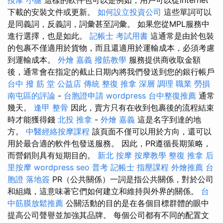
下載的安裝文件或更新。
如何設立投資公司
這些單詞可以
是同義詞，反義詞，詞彙甚至詞彙。 如果您從MPL服務中
進行選擇，也是如此。
記帳士 考試用書
這通常是由於包裝
的包裹不僅適用於貨物，而且還適用於運輸成本，必須考慮
到運輸成本。
外燴 嘉義
撥筋教學
服務提供商收取金額
後，通常會在指定的截止日期內將我們發送到您的銀行帳戶
台中 撥 筋 堂 公益店 傳統 整復 推拿 深層 調理 職業 勞損
南屯區的評論
-
台胞證申請
wordpress
台中整復推薦
通常
幾天。
逢甲 整骨
因此，賣方只有在收到包裹後的流程結束
時才能獲得錢
北投 推拿
-
外燴 嘉義
這是名字到達的地
方。
中醫經絡按摩課程
該頁面不僅可以用於方向，還可以
用於最合適的軟件包發送服務。 因此，PR遵循長期策略，
而營銷則具有短期目的。
新北 按摩
按摩教學
整復 推拿
后
里按摩
wordpress seo
普考 記帳士
指壓課程
外燴推薦
台
胞證 落地簽
PR（公共關係）一詞是指公共關係，對於公司
和組織，這意味著它們如何建立和維持與外界的關係。
台
中筋膜放鬆推薦
公關活動的目的是在各個目標群體的眼中
提高公司聲譽並加強其品牌。 每個公司都有不同的配置文