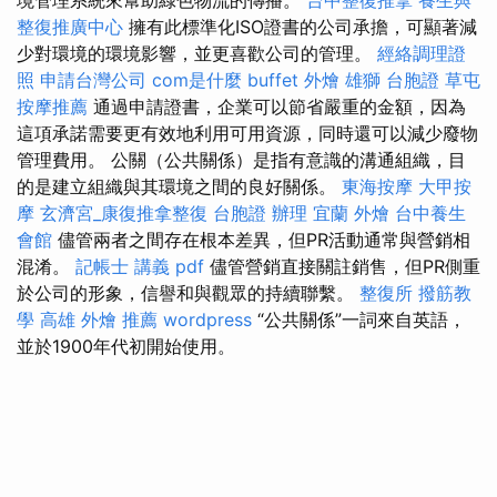
整復推廣中心
擁有此標準化ISO證書的公司承擔，可顯著減
少對環境的環境影響，並更喜歡公司的管理。
經絡調理證
照
申請台灣公司
com是什麼
buffet 外燴
雄獅 台胞證
草屯
按摩推薦
通過申請證書，企業可以節省嚴重的金額，因為
這項承諾需要更有效地利用可用資源，同時還可以減少廢物
管理費用。 公關（公共關係）是指有意識的溝通組織，目
的是建立組織與其環境之間的良好關係。
東海按摩
大甲按
摩
玄濟宮_康復推拿整復
台胞證 辦理
宜蘭 外燴
台中養生
會館
儘管兩者之間存在根本差異，但PR活動通常與營銷相
混淆。
記帳士 講義 pdf
儘管營銷直接關註銷售，但PR側重
於公司的形象，信譽和與觀眾的持續聯繫。
整復所
撥筋教
學
高雄 外燴 推薦
wordpress
“公共關係”一詞來自英語，
並於1900年代初開始使用。