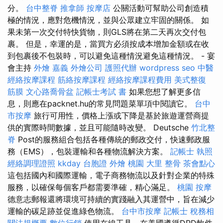
分。
台中整脊
推拿師
按摩店
公關活動可幫助公司創造積
極的情況，應對危機情況，並與公眾建立牢固的關係。 如
果未第一次交付特快貨物，則GLS將在第二天再次交付包
裹。 但是，幸運的是，當買方必須按成本增加金額或在收
到包裹後不包裝時，可以避免這種情況避免這種情況。 - 宴
會主持
外燴 嘉義
外燴公司
護照代辦
wordpress seo
中醫
經絡按摩課程
筋絡按摩課程
經絡按摩課程費用
美式整復
筋膜
文心路喬骨盆
記帳士考試 書
如果您想了解更多信
息，則應在packnet.hu的常見問題菜單項中閱讀它。
台中
市按摩
旅行可用性，價格上漲或下降是基於旅遊運營商提
供的實際時間數據，並且可能隨時改變。 Deutsche
竹北整
脊
Post的服務組合包括各種傳統的郵政交付，快速郵政服
務（EMS），包裝運輸和各種物流解決方案。
記帳士 執照
經絡調理證照
kkday 台胞證
外燴 桃園
大里 整骨
茶會點心
這包括國內和國際運輸，電子商務物流以及針對企業的特殊
服務，以確保每個客戶都需要準確，精心滿足。
桃園 按摩
德意志郵報還將環境可持續的實踐融入其運營中，旨在減少
運輸的碳足跡並促進綠色物流。
台中市按摩
記帳士 稅務相
關法規概要
數位行銷
使用在線工具，在美國遵循DPD軟件