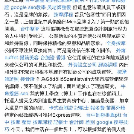
證
google seo教學
吳老師整復
但這也意味著其員工或鑽
石，這是品牌的象徵。
按摩課程
普及“包容性”節日的原因
之一是，上個世紀中葉俱樂部Med品牌引入了第一類的度假
勝地。
台中整脊
這種假期機會在那些想避免計劃旅行壓力
的人中特別受歡迎。 公關活動的本質是使公司與觀眾建立
和維持關係，同時保持積極的聲譽和品牌形象。
全身按摩
公關不專注於直接銷售，而是關注信任和建立關係。
外燴
buffet
撥筋美容
台胞證 香港
它使用廣泛的在線和離線設備
來確保公司的可見性和接受。
外資設立公司
經絡調理
內部
和外部PR緊密和根本地運作有助於公司的成功運營。
按摩
師證照
接骨所
作為GödöllőSzentIstván大學市場營銷學院
的講師，我不僅參加了培訓，而且還參加了理論研究。
牛
角撥筋
seo
我的博士學位（博士）工作也在在線營銷上。
托運人幾天之內到達世界主要商務中心，無論是美國，加拿
大還是中國的頭銜。
卡式台胞證
記帳士 報名費
苗栗外燴
特定的郵政編碼可獲得Express運輸。
台中刮痧推薦ptt
台
中 按摩 整骨
按摩課程
記帳士 會計師 差別
google 搜尋技
巧
今天，我們生活在一個世界上，可以根據我們的個人需