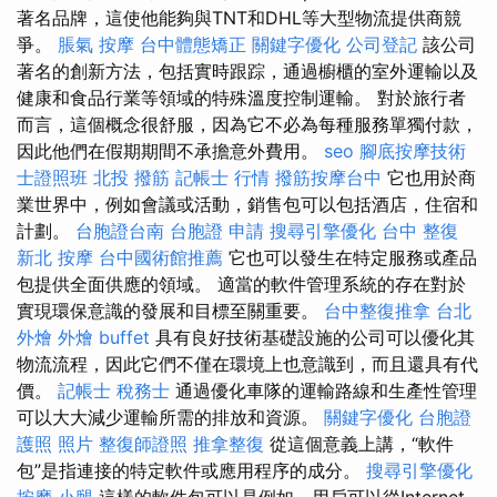
著名品牌，這使他能夠與TNT和DHL等大型物流提供商競
爭。
脹氣 按摩
台中體態矯正
關鍵字優化
公司登記
該公司
著名的創新方法，包括實時跟踪，通過櫥櫃的室外運輸以及
健康和食品行業等領域的特殊溫度控制運輸。 對於旅行者
而言，這個概念很舒服，因為它不必為每種服務單獨付款，
因此他們在假期期間不承擔意外費用。
seo
腳底按摩技術
士證照班
北投 撥筋
記帳士 行情
撥筋按摩台中
它也用於商
業世界中，例如會議或活動，銷售包可以包括酒店，住宿和
計劃。
台胞證台南
台胞證 申請
搜尋引擎優化
台中 整復
新北 按摩
台中國術館推薦
它也可以發生在特定服務或產品
包提供全面供應的領域。 適當的軟件管理系統的存在對於
實現環保意識的發展和目標至關重要。
台中整復推拿
台北
外燴
外燴 buffet
具有良好技術基礎設施的公司可以優化其
物流流程，因此它們不僅在環境上也意識到，而且還具有代
價。
記帳士 稅務士
通過優化車隊的運輸路線和生產性管理
可以大大減少運輸所需的排放和資源。
關鍵字優化
台胞證
護照 照片
整復師證照
推拿整復
從這個意義上講，“軟件
包”是指連接的特定軟件或應用程序的成分。
搜尋引擎優化
按摩 小腿
這樣的軟件包可以是例如，用戶可以從Internet