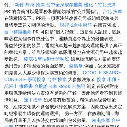
付。
新竹 外燴 推薦
台中全身按摩推薦
優化
“
竹北腰痛
PR”的含義可以是業務和營銷領域的“公共關係”。
台北 按摩
在這種情況下，PR是一項專注於改善公司或組織形象並與
目標受眾建立關係的活動。
哪裡找台中撥筋
在體育領域，“
台中整復推薦
PR”可以是“個人記錄”，這是個人記錄，這意
味著在某個事件或練習中，運動員迄今為止的最佳表現。
得益於技術的發展，電動汽車越來越多地為運輸提供了真正
的替代方案，並且該領域的車隊開發也在物流公司中越來越
受歡迎。
腳底按摩技術士證照班
綠色物流解決方案的廣泛
應用受到多種因素的負面影響。
鬆筋堂
例如，缺乏知識和
知識會大大減少環保採購技術的傳播。
GOOGLE SEARCH
CONSOLE
學習按摩
台中 推拿
大多數決策者
按摩 小腿
-
記帳士 推薦書
台胞證台南
klook 台胞證
制定者仍然對使
用環保運輸解決方案沒有足夠的了解，因此他們看不到其經
濟利益。
逢甲按摩
如果沒有適當的，環保的高級管理策
略，組織文化就不會發展到綠色解決方案，因此在做出決定
時經常發生環保的運輸選擇。 另一方面，在假期期間，郵
局的容量不足以按時交付增加的包裝數量。
南屯按摩
台中
按摩
這可以通過一些簡單但幾乎不可或缺的現代業務實踐