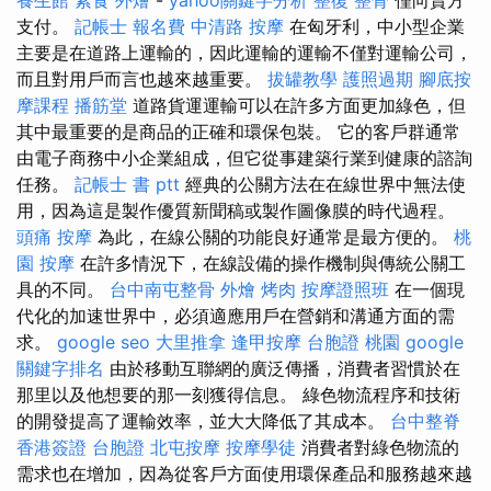
支付。
記帳士 報名費
中清路 按摩
在匈牙利，中小型企業
主要是在道路上運輸的，因此運輸的運輸不僅對運輸公司，
而且對用戶而言也越來越重要。
拔罐教學
護照過期
腳底按
摩課程
播筋堂
道路貨運運輸可以在許多方面更加綠色，但
其中最重要的是商品的正確和環保包裝。 它的客戶群通常
由電子商務中小企業組成，但它從事建築行業到健康的諮詢
任務。
記帳士 書 ptt
經典的公關方法在在線世界中無法使
用，因為這是製作優質新聞稿或製作圖像膜的時代過程。
頭痛 按摩
為此，在線公關的功能良好通常是最方便的。
桃
園 按摩
在許多情況下，在線設備的操作機制與傳統公關工
具的不同。
台中南屯整骨
外燴 烤肉
按摩證照班
在一個現
代化的加速世界中，必須適應用戶在營銷和溝通方面的需
求。
google seo
大里推拿
逢甲按摩
台胞證 桃園
google
關鍵字排名
由於移動互聯網的廣泛傳播，消費者習慣於在
那里以及他想要的那一刻獲得信息。 綠色物流程序和技術
的開發提高了運輸效率，並大大降低了其成本。
台中整脊
香港簽證 台胞證
北屯按摩
按摩學徒
消費者對綠色物流的
需求也在增加，因為從客戶方面使用環保產品和服務越來越