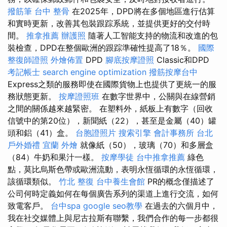
撥筋筆
台中 整骨
在2025年，DPD將在多個地區進行估算
和實時更新，改善其包裝跟踪系統，並提供更好的交付時
間。
推拿推薦
辦護照
隨著人工智能支持的物流和改進的包
裝檢查，DPD在整個歐洲的跟踪準確性提高了18％。
國際
整復師證照
外燴佈置
DPD
腳底按摩證照
Classic和DPD
考記帳士
search engine optimization
撥筋按摩台中
Express之類的服務即使在國際貨物上也提供了更統一的服
務狀態更新。
按摩證照班
在數字世界中，公關與在線營銷
之間的關係越來越緊密。 在塑料外，紙板上有數字（回收
信號中的第20位），新聞紙（22），甚至是金屬（40）罐
頭和鋁（41）盒。
台胞證照片
搜索引擎
會計事務所 台北
戶外婚禮
宜蘭 外燴
就像紙（50），玻璃（70）和多層盒
（84）牛奶和果汁一樣。
按摩學徒
台中推拿推薦
綠色
點，莫比烏斯色帶或歐洲流動，表明永恆循環的永恆循環，
該循環類似。
竹北 整復
台中養生會館
PR的概念僅描述了
公司何時定義如何在每個廣告系列的渠道上進行交流，如何
致電客戶。
台中spa
google seo教學
在過去的六個月中，
我在社交媒體上與尼古拉斯有聯繫，我們合作的每一步都很