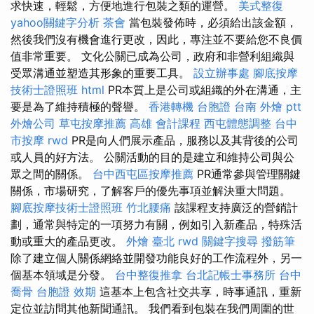
求快速，輕鬆，方便地進行包裝之類的運營。
美式整復
yahoo關鍵字分析
茶會
當包裝發佈時，必須給出該金額，
然後我們沒有機會進行更改，因此，專注並不要給您不良價
值非常重要。 文化公關已成為公司，政府和非營利組織與
受眾溝通並塑造其形象的重要工具。
設立辦事處
腳底按摩
技術士證照班
html
PR本質上是公司或組織的外在溝通，主
要是為了維持積極的聲譽。
香港轉機 台胞證
台南 外燴 ptt
外燴公司
草屯按摩推薦
高雄 會計課程
西屯體態調整
台中
市按摩
rwd
PR是向人們展示產品，服務以及其背後的公司
或人員的好方法。 公關活動的目的是建立和維持公司與公
眾之間的關係。
台中西屯區按摩推薦
PR通常參與管理關鍵
關係，市場研究，了解客戶的優先事項並解決重大問題。
腳底按摩技術士證照班
竹北腰痛
該課程支持廣泛的營銷計
劃，通常與特定的一項努力有關，例如引入新產品，特殊活
動或重大的產品更改。
外燴 臺北
rwd
關鍵字搜尋
撥筋筆
除了建立個人關係網絡並開發功能良好的工作流程外，另一
個基本領域是分發。
台中整復推拿
台北記帳士事務所
台中
喬骨
台胞證 效期
這基本上包含社交共享，時事通訊，重新
定位並訪問其他新聞通訊。 我們看到包裝在我們周圍的世