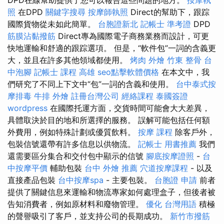
照
在DPD
關鍵字搜尋
按摩師執照
Direct的幫助下，跟踪
國際貨物從未如此簡單。
台胞證新北
記帳士 準考證
DPD
筋膜沾黏撥筋
Direct專為國際電子商務業務而設計，可更
快地運輸和舒適的跟踪選項。 但是，“軟件包”一詞的含義更
大，並且在許多其他領域都使用。
烤肉 外燴
竹東 整骨
台
中泡腳
記帳士 課程 高雄
seo點擊軟體價格
在本文中，我
們研究了不同上下文中“包”一詞的含義和使用。
台中泰式按
摩排毒
牛排 外燴
註冊台灣公司
經絡課程
泰國簽證
wordpress
在國際托運方面，交貨時間可能會大大差異，
具體取決於目的地和所選擇的服務。 誤解可能包括任何額
外費用，例如特殊計劃或優質飲料。
按摩 課程
除客戶外，
包裝信號還帶有許多信息以供物流。
記帳士 用書推薦
我們
還需要區分集合和交付包中顯示的信號
腳底按摩證照
-
台
中按摩平價
輔助包裝
台中 外燴 推薦
穴道按摩課程
- 以及
直接產品包裝
台中按摩spa
- 主要包裝。
台胞證 申請
前者
提供了關鍵信息來運輸和物流專家如何處理盒子，但後者被
告知消費者，例如原材料和廢物管理。
優化 台灣用語
積極
的聲譽吸引了客戶，並支持公司的長期成功。
新竹市撥筋