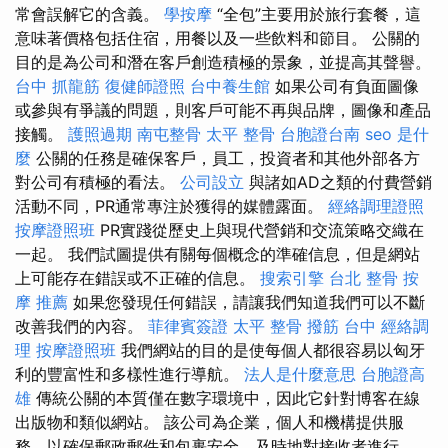
常會誤解它的含義。
學按摩
“全包”主要用於旅行套餐，這
意味著價格包括住宿，用餐以及一些飲料和節目。 公關的
目的是為公司和潛在客戶創造積極的景象，並提高其聲譽。
台中 抓龍筋
復健師證照
台中養生館
如果公司有負面圖像
或參與有爭議的問題，則客戶可能不再與品牌，圖像和產品
接觸。
護照過期
南屯整骨
太平 整骨
台胞證台南
seo 是什
麼
公關的任務是確保客戶，員工，投資者和其他外部各方
對公司有積極的看法。
公司設立
與諸如AD之類的付費營銷
活動不同，PR通常專注於獲得的媒體露面。
經絡調理證照
按摩證照班
PR實踐從歷史上與現代營銷和交流策略交織在
一起。 我們試圖提供有關每個概念的準確信息，但是網站
上可能存在錯誤或不正確的信息。
搜索引擎
台北 整骨
按
摩 推薦
如果您發現任何錯誤，請讓我們知道我們可以不斷
改善我們的內容。
菲律賓簽證
太平 整骨
撥筋 台中
經絡調
理
按摩證照班
我們網站的目的是使每個人都很容易以匈牙
利的豐富性和多樣性進行導航。
法人是什麼意思
台胞證高
雄
傳統公關的本質僅在數字環境中，因此它針對博客在線
出版物和類似網站。 該公司為企業，個人和機構提供服
務，以確保郵政郵件和包裹安全，及時地對接收者進行。