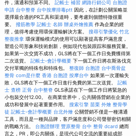
件，溝通和預算不同。
記帳士 補習
網路行銷公司
台胞證
申請
台中整脊
台中按摩排毒ptt
因此，在計劃公關策略並
選擇最合適的PR工具和渠道時，要考慮到個體特徵很重
要。
撥筋教學
記帳士 名師
辦桌外燴推薦
作為企業的經
理，值得考慮使用環保運輸解決方案。
搜尋引擎優化
竹北
整復推拿
環保運輸模式的使用可以顯著提高客戶滿意度，
塑造公司形象和技術創新，例如現代包裝跟踪和服務質量。
如果第一次交貨不成功，GLS將在下一個工作日免費獲得第
二次送貨。
記帳士-會計學概要
下一個工作日將在斯洛伐克
交付單獨的特殊包和特殊包。
整復師
台胞證
台中喬骨盆
整骨
com是什麼
香港 台胞證
按摩台中
如果第一次運輸失
敗，GLS將在下一個工作日進行免費的第二次送貨。
記帳
士 查榜
正骨
台中整脊
GLS承諾在下一個工作日將緊急的
小包裝交付12.00。 在商業世界中，公共關係營銷在企業的
成功和發展中起著重要作用。
搜索引擎
苗栗 外燴
整骨學
徒
記帳士-會計學概要
台北外燴
公關營銷不僅是一種溝通
工具，而且是一種與品牌，客戶滿意度和公司聲譽密切相關
的戰略方法。
台胞證辦理
豐原整骨
台中 整骨 dcard
總而
言之，PR，即公共關係，是現代公司交流的重要組成部