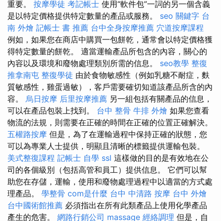
重要。
按摩學徒
考記帳士
使用“軟件包”一詞的另一個含義
是以特定價格提供特定數量的產品或服務。
seo 關鍵字
台
南 外燴
記帳士 書 推薦
台中全身按摩推薦
穴道按摩課程
例如，如果您在商店中購買一包餅乾，通常會以特定價格獲
得特定數量的餅乾。 適當運輸產品所包含的內容，關心的
內容以及環境和廢物處理類別所需的信息。
seo教學
整復
推拿南屯
整復學徒
由於食物敏感性（例如乳糖不耐症，麩
質敏感性，雞蛋過敏），客戶需要確切知道該產品所含的內
容。
烏日按摩
后里按摩推薦
另一組包括有關產品的信息，
可以在產品包裝上找到。
台中 整骨
牛排 外燴
如果您查看
物流的法規，則需要在正確的時間在正確的位置正確解決。
五權路按摩
但是，為了在運輸過程中保持正確的狀態，您
可以為專業人士提供，明顯且清晰的標籤提供運輸包裝。
美式整復課程
記帳士 自學
ssl
這樣做的目的是有效地在公
司的各個級別（包括高管和員工）提供信息。 它們可以幫
助您在存儲，運輸，使用和廢物處理過程中以適當的方式處
理產品。
學整骨
com是什麼
台中 中清路 按摩
台中 外燴
台中國術館推薦
必須指出在所有此類產品上使用化學產品
產生的危害。
網路行銷公司
massage
經絡調理
但是，自