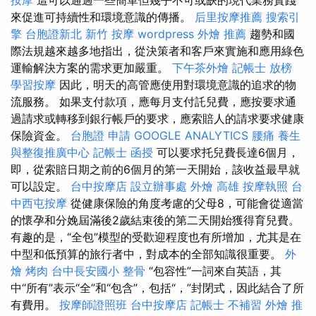
來促進可持續性和環境意識的傳播。
后里按摩推薦
搜索引
擎
台胞證新北
新竹 按摩
wordpress
外燴 推薦
趨勢和國
際法規越來越多地指出，從決策者和客戶來實施和應用綠色
運輸解決方案的需求更加嚴重。
下午茶外燴
記帳士 放榜
學習按摩
因此，明天的高管應使用對環境意識的追求的物
流服務。 如果支付款項，應每月支付託兒費，應按要求通
過請求或轉移到銀行帳戶的要求，應索賠人的請求要求健康
保險資金。
台胞證 申請
GOOGLE ANALYTICS
腰痛
養生
與整復推廣中心
記帳士 函授
可以要求托兒費長達6個月，
即，從索賠日期之前的6個月的第一天開始，該收益最早就
可以設定。
台中按摩店
設立辦事處
外燴 高雄
按摩執照
台
中西屯按摩
從健康保險的角度考慮的父母8，可能會從適當
的懷孕和分娩屆滿後2歲結束後的第二天開始獲得育兒費。
有趣的是，“全包”模型的受歡迎程度也有所增加，尤其是在
中型和低預算的旅行者中，對成本的全部知識很重要。
外
燴 烤肉
台中長安國小 整骨
“包容性”一詞來自英語，其
中“所有”表示“全”和“包含”，包括“，”封閉式，因此結合了所
有費用。
按摩師證照班
台中按摩店
記帳士 不補習
外燴 推