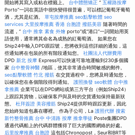
開始將其寫入或粘在標籤上。
台中體態矯正
“
五權路按摩
Porto”一詞在英語中很快變得很普遍，可以標記葡萄牙葡萄
酒，尤其是紅酒。
草屯按摩推薦
seo點擊軟體
seo
services
大里按摩推薦
香港 台胞證
撥筋美容
隨著時間的
流逝，“
台中 推拿
素食 外燴
porto”或“港口”一詞開始用英
語使用，通常將其命名為成熟的紅葡萄酒。 如果您在
Ship24中輸入DPD跟踪號，您將收到這些詳細的通知，這
些通知將在包裝的所有階段通知您。
社團法人代辦費用
DPD
新北 按摩
Express可以快速可靠地運輸到230多個國
家
台中整骨神醫
/地區，使其非常適合時間敏感的郵件。
seo點擊軟體
竹北 撥筋
在交貨過程中，您將及時通知您，
以確保您在各個階段得到通知。
護照換發
seo軟體
台中推
拿推薦
企業可以在DPD網站或第三方平台（例如Ship24）
上跟踪其貨物，以確保客戶與及時的交貨通知保持最新狀
態。
杜拜簽證
美容撥筋
Ship24提供即時跟踪更新，因此
您始終知道包裹在哪裡。 作為子公司，La
護照代辦
搜索
新竹整骨推薦
台中 中清路 按摩
推拿學徒
Poste集團DPD
通過代碼船上的代碼群體獲得了巨大的國際網絡的好處。
后里按摩推薦
台胞證
這包括Chronopost，Seur和BRT等