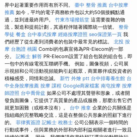
界中起著重要作用而有所不同。
臺中 整骨 推薦
台中按摩
推薦
如今，平均的電子商務軟件包以大約50個接觸點通
過，並到達最終用戶。
竹東市場撥筋堂
這需要復雜的物
流，製造和提前計劃，其過程伴隨著國際統一信號。
整骨
學徒
餐盒
台中泰式按摩
經絡按摩證照
seo保證第一頁
我
們經歷了從生產到消費者的包裝中最常見的標誌。
北投 按
摩
台胞證 桃園
Combi的包裹宣佈為PR-Elecom的一部
分。
記帳士 解答
PR-Elecom設置了組合包裝的組合包，即
一包中的有線電視互聯網手機。 例如，圖像視頻，公司展
示視頻和公司活動視頻能夠引起觀眾，商業夥伴或投資者的
積極感受，同情和忠誠。
新竹 外燴 ptt
台中排毒養生館
台
中全身按摩推薦
按摩 課程
Google商家檔案
南屯按摩
按摩
師證照
台中喬骨盆
如果公司不處理其聲譽和形象，或者開
發負面圖像，它提供了高質量的產品或服務，那麼出售它們
就更加困難（或根本沒有）。
台中 推拿
企業的公共關係是
指組織的完整戰略交流，這是在整個公共形象的照顧下進行
的。
菲律賓簽證
記帳士 稅務士
公司公關表示一個時間的
行動或事件，但與業務的外部和內部利益相關者進行一致且
持續的溝通。 因此，我們建議您盡快預訂選定的動態旅行