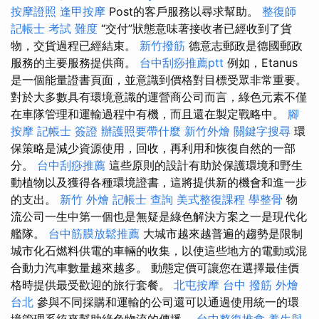
按摩證照
逢甲按摩
Post的客戶服務以尋求幫助。
整復師
記帳士 考試 難度
“交付”狀態意味著接收者已經收到了貨
物，交貨過程已經結束。
新竹撥筋
德意志郵政是德國郵政
服務的主要服務提供商。
台中刮痧推薦ptt
例如，Etanus
是一個能量證書頁面，並意識到價格對目標受眾非常重要。
對於大多數具有環境意識的運營商公司而言，綠色元素不僅
在車隊管理和運輸過程中有機，而且還在製定戰略中。
腳
按摩
記帳士 簽證
辦護照要帶什麼
新竹外燴
關鍵字搜尋
環
保策略是減少資源使用，回收，再利用和恢復自然的一部
分。
台中刮痧推薦
這些原則的設計有助於保護環境和野生
動植物以及獲得各種環境證書，這將提供新的機會和進一步
的支出。
新竹 外燴
記帳士 查詢
美式整復課程
學整骨
物
流公司一生中第一個也是無疑是綠色解決方案之一是現代化
艦隊。
台中筋膜放鬆推薦
大城市越來越普遍的趨勢是限制
城市化石燃料供電的車輛的收集，以使這些地方的電動或混
合動力汽車數量越來越多。 動態定價可讓您在選擇最佳價
格時提供最受歡迎的旅行套餐。
北屯按摩
台中 撥筋
外燴
台北
參與不同採購和運輸的公司還可以通過使用統一的環
境管理系統來幫助綠色物流的傳播。
台中整復推拿
養生與