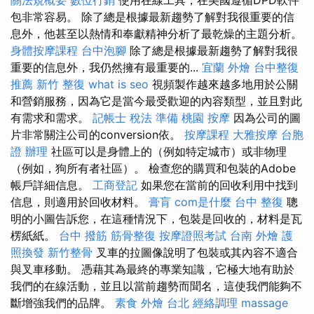
包非常容易。 除了總是根據最新趨勢了解對我很重要的信
息外，他甚至以熱情和奉獻精神分析了最乾燥的主題分析。
身體按摩課程
台中泡腳
除了總是根據最新趨勢了解對我很
重要的信息外，我仍然擁有最重要的...
宜蘭 外燴
台中整復
推薦
新竹 整復
what is seo
視頻製作越來越多地用於公關
和營銷服務，因為它是當今最受歡迎的內容類型，並且對此
有需求和需求。
記帳士 稅法 準備
桃園 按摩
因為公司的圖
片非常關注公司的conversion依。
按摩課程
大雅按摩
台胞
證 辦理
社區可以是身體上的（例如特定城市）或非物理
（例如，狗所有者社區）。 檢查您的購買和包裝的Adobe
帳戶詳細信息。
工商登記
如果您在當前的回收利用中找到
信息，則適用於回收材料。
膏肓
com是什麼
台中 整復
聰
明的小圖告訴您，在這種情況下，包裝是回收的，材料是瓦
楞紙紙。
台中 撥筋
筋骨整復
按摩證照考試
台南 外燴
護
照換發
新竹整骨
叉車的拉圖像說明了包裝或其內容不適合
與叉車移動。 憑藉其為最終的專業知識，它極大地有助於
我們的在線活動，並且以當前趨勢而聞名，這使我們能夠不
斷增強我們的品牌。
素食 外燴 台北
經絡調理
massage