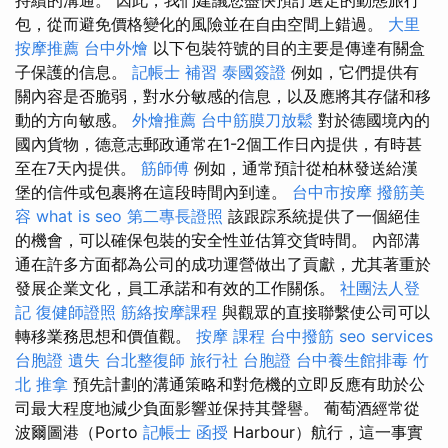
包，從而避免價格變化的風險並在自由空間上錯過。
大里
按摩推薦
台中外燴
以下包裝符號的目的主要是傳達有關盒
子保護的信息。
記帳士 補習
泰國簽證
例如，它們提供有
關內容是否脆弱，對水分敏感的信息，以及應將其存儲和移
動的方向敏感。
外燴推薦
台中筋膜刀放鬆
對於德國境內的
國內貨物，德意志郵政通常在1-2個工作日內提供，有時甚
至在7天內提供。
筋師傅
例如，通常預計從柏林發送給漢
堡的信件或包裹將在這段時間內到達。
台中市按摩
撥筋美
容
what is seo
第二專長證照
該跟踪系統提供了一個絕佳
的機會，可以確保包裝的安全性並估算交貨時間。 內部溝
通在許多方面都為公司的成功運營做出了貢獻，尤其著重於
發展企業文化，員工承諾和有效的工作關係。
社團法人登
記
復健師證照
筋絡按摩課程
與觀眾的直接聯繫使公司可以
轉移業務思想和價值觀。
按摩 課程
台中撥筋
seo services
台胞證 遺失
台北整復師
旅行社 台胞證
台中養生館排毒
竹
北 推拿
預先計劃的溝通策略和對危機的立即反應有助於公
司最大程度地減少負面影響並保持其聲譽。 葡萄酒經常從
波爾圖港（Porto
記帳士 函授
Harbour）航行，這一事實