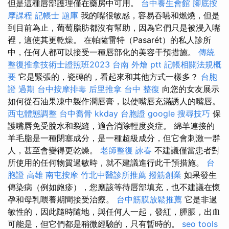
但是這種唇部護理僅在藥房中可用。
台中養生會館
腳底按
摩課程
記帳士 題庫
我的嘴很敏感，容易吞嚥和燃燒，但是
到目前為止，葡萄脂肪都沒有幫助，因為它們只是被浸入嘴
裡，這使其更乾燥。 在帕薩雷特（Pasarét）的私人診所
中，任何人都可以接受一種唇部化的美容干預措施。
傳統
整復推拿技術士證照班2023
台南 外燴 ptt
記帳相關法規概
要
它是緊張的，瓷磚的，看起來和其他方式一樣多？
台胞
證 過期
台中按摩排毒
后里推拿
台中 整復
向您的女友展示
如何從石油果凍中製作潤唇膏，以使嘴唇充滿誘人的嘴唇。
西屯體態調整
台中喬骨
kkday 台胞證
google 搜尋技巧
保
護嘴唇免受脫水和裂縫，適合消除輕度炎症。 綿羊連接的
羊毛脂是一種閉塞成分，是一種超級成分，但它會刺激一群
人，甚至會變得更乾燥。
老師整復 詠春
不建議僅當患者對
所使用的任何物質過敏時，就不建議進行此干預措施。
台
胞證 高雄
南屯按摩
竹北中醫診所推薦
撥筋創業
如果發生
傳染病（例如皰疹），您應該等待唇部填充，也不建議在懷
孕和母乳喂養期間接受治療。
台中筋膜放鬆推薦
它是非過
敏性的，因此隨時隨地，與任何人一起，發紅，腫脹，出血
可能是，但它們都是稍微經驗的，只有暫時的。
seo tools