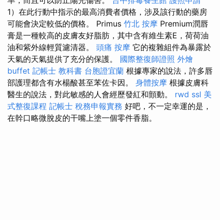
1）在此行動中指示的最高消費者價格，涉及該行動的藥房
可能會決定較低的價格。 Primus
竹北 按摩
Premium潤唇
膏是一種較高的皮膚友好脂肪，其中含有維生素E，荷荷油
油和紫外線輕質濾清器。
頭痛 按摩
它的複雜組件為暴露於
天氣的天氣提供了充分的保護。
國際整復師證照
外燴
buffet
記帳士 教科書
台胞證宜蘭
根據專家的說法，許多唇
部護理​​都含有水楊酸甚至苯佐卡因。
身體按摩
根據皮膚科
醫生的說法，對此敏感的人會經歷發紅和顫動。
rwd
ssl
美
式整復課程
記帳士 稅務申報實務
好吧，不一定幸運的是，
在幹口略微脫皮的干嘴上塗一個零件香脂。