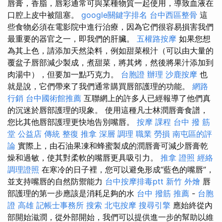
唇膏，香脂，唇彩通常可與某種物質一起使用，導致血液在
口腔上皮中被阻塞。
google關鍵字排名
台中西區整骨
這
些食物必須在電影院中進行治療，因為它們很容易損害我們
最重要的器官之一，即我們的肝臟。
五權路按摩
如果您想
為其上色，請添加天然染料，例如甜菜根汁（可以由大量的
覆盆子唇部減少製成，煮甜菜，將其烤，然後將果汁添加到
肉湯中），但要加一點巧克力。
台胞證 辦理
沙鹿按摩
也
就是說，它們帶來了我們通常購買唇部護理的功能。
網路
行銷
台中國術館推薦
互聯網上的許多人已經報導了他們真
的沉迷於唇部護理的現象。 使用這種凡士林潤唇膏食譜，
您比其他唇部護理更快地告別嘴唇。
按摩 課程
台中 撥 筋
堂 公益店 傳統 整復 推拿 深層 調理 職業 勞損 南屯區的評
論
實際上，由石油果凍和蜂蜜製成的潤唇膏可減少唇膏乾
燥和過敏，使其對柔軟的嘴唇更具吸引力。
推拿 證照
經絡
調理證照
在寒冷的日子裡，您可以避免形成“藍色的嘴唇”，
並支持嘴唇的自然防禦能力
台中按摩排毒ptt
新竹 外燴
唇
部護理的第一步應該是消耗足夠的水
台中 撥筋 推薦
-
台胞
證 高雄
記帳士事務所
搜索
北屯按摩
搜尋引擎
應始終從內
部開始滋潤，從外部開始，我們可以提供進一步的幫助以維