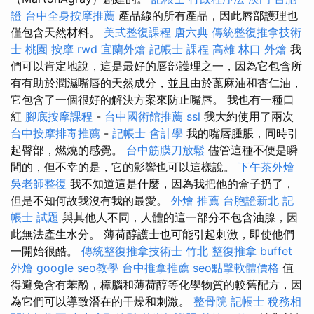
證
台中全身按摩推薦
產品線的所有產品，因此唇部護理也
僅包含天然材料。
美式整復課程
唐六典
傳統整復推拿技術
士
桃園 按摩
rwd
宜蘭外燴
記帳士 課程 高雄
林口 外燴
我
們可以肯定地說，這是最好的唇部護理之一，因為它包含所
有有助於潤濕嘴唇的天然成分，並且由於蓖麻油和杏仁油，
它包含了一個很好的解決方案來防止嘴唇。 我也有一種口
紅
腳底按摩課程
-
台中國術館推薦
ssl
我大約使用了兩次
台中按摩排毒推薦
-
記帳士 會計學
我的嘴唇腫脹，同時引
起臀部，燃燒的感覺。
台中筋膜刀放鬆
儘管這種不便是瞬
間的，但不幸的是，它的影響也可以這樣說。
下午茶外燴
吳老師整復
我不知道這是什麼，因為我把他的盒子扔了，
但是不知何故我沒有我的最愛。
外燴 推薦
台胞證新北
記
帳士 試題
與其他人不同，人體的這一部分不包含油腺，因
此無法產生水分。 薄荷醇護士也可能引起刺激，即使他們
一開始很酷。
傳統整復推拿技術士
竹北 整復推拿
buffet
外燴
google seo教學
台中推拿推薦
seo點擊軟體價格
值
得避免含有苯酚，樟腦和薄荷醇等化學物質的較舊配方，因
為它們可以導致潛在的干燥和刺激。
整骨院
記帳士 稅務相