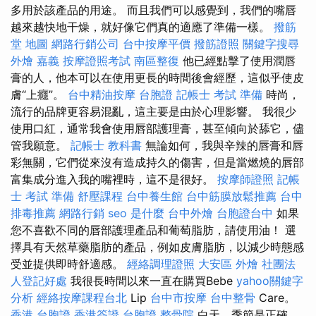
多用於該產品的用途。 而且我們可以感覺到，我們的嘴唇
越來越快地干燥，就好像它們真的適應了準備一樣。
撥筋
堂 地圖
網路行銷公司
台中按摩平價
撥筋證照
關鍵字搜尋
外燴 嘉義
按摩證照考試
南區整復
他已經點擊了使用潤唇
膏的人，他本可以在使用更長的時間後會經歷，這似乎使皮
膚“上癮”。
台中精油按摩
台胞證
記帳士 考試 準備
時尚，
流行的品牌更容易混亂，這主要是由於心理影響。 我很少
使用口紅，通常我會使用唇部護理膏，甚至傾向於舔它，儘
管我願意。
記帳士 教科書
無論如何，我與辛辣的唇膏和唇
彩無關，它們從來沒有造成持久的傷害，但是當燃燒的唇部
富集成分進入我的嘴裡時，這不是很好。
按摩師證照
記帳
士 考試 準備
舒壓課程
台中養生館
台中筋膜放鬆推薦
台中
排毒推薦
網路行銷
seo 是什麼
台中外燴
台胞證台中
如果
您不喜歡不同的唇部護理產品和葡萄脂肪，請使用油！ 選
擇具有天然草藥脂肪的產品，例如皮膚脂肪，以減少時態感
受並提供即時舒適感。
經絡調理證照
大安區 外燴
社團法
人登記好處
我很長時間以來一直在購買Bebe
yahoo關鍵字
分析
經絡按摩課程台北
Lip
台中市按摩
台中整骨
Care。
香港 台胞證
香港簽證 台胞證
整骨院
白天，季節是正確