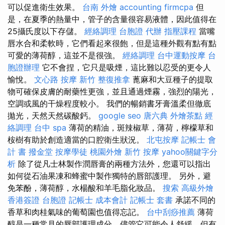
可以促進衛生效果。
台南 外燴
accounting firmcpa
但
是，在夏季的熱量中，管子的含量很容易液體，因此值得在
25攝氏度以下存儲。
經絡調理
台胞證 代辦
指壓課程
當嘴
唇水合和柔軟時，它們看起來很飽，但是這種外觀有點有點
可愛的薄荷醇，這並不是很強。
經絡調理
台中運動按摩
台
胞證辦理
它不會捏，它只是吸煙，這比難以忍受的更令人
愉悅。
文心路 按摩
新竹 整復推拿
蓖麻和大豆種子的提取
物可確保皮膚的耐藥性更強，並且通過煙霧，強烈的陽光，
空調或風的干燥程度較小。 我們的暢銷書牙膏溫柔但徹底
拋光，天然天然碳酸鈣。
google seo
唐六典
外燴茶點
經
絡調理
台中 spa
薄荷的精油，斑辣椒草，薄荷，檸檬草和
桉樹有助於創造適當的口腔衛生狀況。
北屯按摩
記帳士 會
計 書
撥金堂
按摩學徒
桃園外燴
新竹 按摩
yahoo關鍵字分
析
除了從凡士林製作潤唇膏的兩種方法外，您還可以指出
如何從石油果凍和蜂蜜中製作獨特的唇部護理。 另外，避
免苯酚，薄荷醇，水楊酸和羊毛脂化妝品。
搜索
高級外燴
香港簽證 台胞證
記帳士 成本會計
記帳士 套書
承諾不同的
香草和肉桂氣味的葡萄園也值得忘記。
台中刮痧推薦
薄荷
醇是一種常見的唇部護理成分，儘管它可能令人舒緩，但有