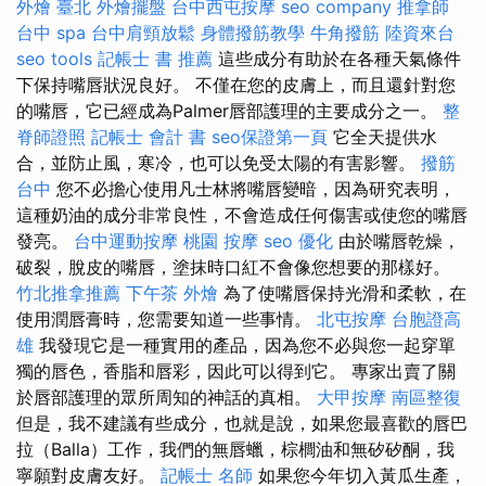
外燴 臺北
外燴擺盤
台中西屯按摩
seo company
推拿師
台中 spa
台中肩頸放鬆
身體撥筋教學
牛角撥筋
陸資來台
seo tools
記帳士 書 推薦
這些成分有助於在各種天氣條件
下保持嘴唇狀況良好。 不僅在您的皮膚上，而且還針對您
的嘴唇，它已經成為Palmer唇部護理的主要成分之一。
整
脊師證照
記帳士 會計 書
seo保證第一頁
它全天提供水
合，並防止風，寒冷，也可以免受太陽的有害影響。
撥筋
台中
您不必擔心使用凡士林將嘴唇變暗，因為研究表明，
這種奶油的成分非常良性，不會造成任何傷害或使您的嘴唇
發亮。
台中運動按摩
桃園 按摩
seo 優化
由於嘴唇乾燥，
破裂，脫皮的嘴唇，塗抹時口紅不會像您想要的那樣好。
竹北推拿推薦
下午茶 外燴
為了使嘴唇保持光滑和柔軟，在
使用潤唇膏時，您需要知道一些事情。
北屯按摩
台胞證高
雄
我發現它是一種實用的產品，因為您不必與您一起穿單
獨的唇色，香脂和唇彩，因此可以得到它。 專家出賣了關
於唇部護理的眾所周知的神話的真相。
大甲按摩
南區整復
但是，我不建議有些成分，也就是說，如果您最喜歡的唇巴
拉（Balla）工作，我們的無唇蠟，棕櫚油和無矽矽酮，我
寧願對皮膚友好。
記帳士 名師
如果您今年切入黃瓜生產，