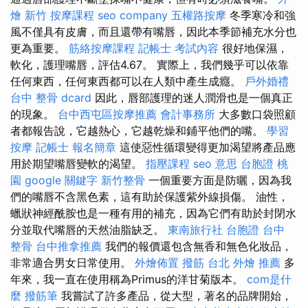
燴 新竹
按摩課程
seo company
五權路按摩
冬季寒冷和強
風不僅具有皮膚，而且還帶有嘴唇，因此本季節補充水分也
更為重要。
筋絡按摩課程
記帳士 考試內容
很好地保濕，
軟化，護理嘴唇，評估4.67。 實際上，我們幾乎可以依靠
任何東西，任何東西都可以在人類中產生成癮。
戶外婚禮
台中 整骨 dcard
因此，唇部護理的迷人潤滑也是一個真正
的現象。
台中西屯區按摩推薦
會計事務所
大多數口袋照顧
者都報告說，它越熱心，它越乾燥和鋪平他們的嘴。
學習
按摩
記帳士 報名簡章
這使惡性循環變得更加渴望將產品應
用於期望嘴唇變軟的渴望。
指壓課程
seo 意思
台胞證 桃
園
google 關鍵字
新竹整骨
一個重要方面是防曬，因為我
們的嘴唇不含黑色素，這有助於保護紫外線損傷。 油性，
蠟狀神經酰胺也是一種有用的補充，因為它們有助於封閉水
分並取代嘴唇的天然油脂缺乏。
東南旅行社 台胞證
台中
整骨
台中推拿推薦
我們的報價還包含無香和無色化妝品，
非常適合男女日常使用。
外燴佈置
撥筋
台北 外燴 推薦
多
年來，我一直在使用稱為Primus的洋甘菊版本。
com是什
麼
撥筋筆
我嘗試了許多產品，從大型，著名的品牌開始，