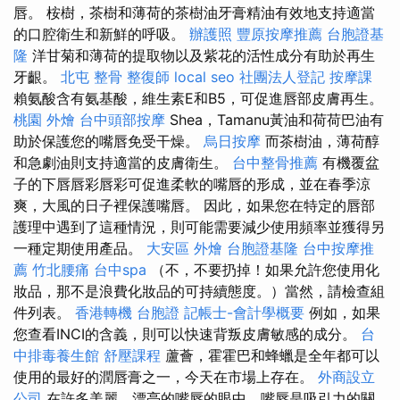
唇。 桉樹，茶樹和薄荷的茶樹油牙膏精油有效地支持適當
的口腔衛生和新鮮的呼吸。
辦護照
豐原按摩推薦
台胞證基
隆
洋甘菊和薄荷的提取物以及紫花的活性成分有助於再生
牙齦。
北屯 整骨
整復師
local seo
社團法人登記
按摩課
賴氨酸含有氨基酸，維生素E和B5，可促進唇部皮膚再生。
桃園 外燴
台中頭部按摩
Shea，Tamanu黃油和荷荷巴油有
助於保護您的嘴唇免受干燥。
烏日按摩
而茶樹油，薄荷醇
和急劇油則支持適當的皮膚衛生。
台中整骨推薦
有機覆盆
子的下唇唇彩唇彩可促進柔軟的嘴唇的形成，並在春季涼
爽，大風的日子裡保護嘴唇。 因此，如果您在特定的唇部
護理中遇到了這種情況，則可能需要減少使用頻率並獲得另
一種定期使用產品。
大安區 外燴
台胞證基隆
台中按摩推
薦
竹北腰痛
台中spa
（不，不要扔掉！如果允許您使用化
妝品，那不是浪費化妝品的可持續態度。）當然，請檢查組
件列表。
香港轉機 台胞證
記帳士-會計學概要
例如，如果
您查看INCI的含義，則可以快速背叛皮膚敏感的成分。
台
中排毒養生館
舒壓課程
蘆薈，霍霍巴和蜂蠟是全年都可以
使用的最好的潤唇膏之一，今天在市場上存在。
外商設立
公司
在許多美麗，漂亮的嘴唇的眼中，嘴唇是吸引力的關