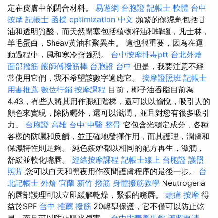
定在皮膚中的閉合材料。
易遊網 台胞證
記帳士 軟體
台中
按摩
記帳士 函授
optimization 中文
頻繁的保濕劑包括甘
油和透明質酸，而天然閉塞包括植物籽油和蜂蠟，凡士林，
羊毛蛋白，Sheav黃油和聚異生。 這也很重要，因為在運
動過程中，風和寒冷會強烈。
台中按摩排毒ptt
台北外燴
面部撥筋
嚴師傅撥筋棒
台胞證 台中
但是，我要注意不經
常使用它們，我不希望該數字適應它。
按摩證照班
記帳士
用書推薦
數位行銷
按摩課程
目前，椰子油香脂目前為
4.43，有些人將其用作腮紅階梯，還可以以愉悅，吸引人的
顏色來實現，除防曬外，還可以滋潤，並且對您有很多吸引
力。
台胞證 高雄
台中 中醫 整骨
它包含光穩定成分，各種
各樣的防曬和反饋，並正確地發揮作用，而其護理，潤膚和
保濕特性則足夠。 純色嫉妒都以相同的配方再生，滋潤，
舒緩並軟化嘴唇。
經絡按摩課程
記帳士線上
台胞證 護照
照片
您可以白天和黑夜用作夜間護膚程序的最後一步。
台
北記帳士
外燴 宜蘭
新竹 撥筋
身體撥筋教學
Neutrogena
的唇部護理可以立即緩解乾燥，緊張的嘴唇。
頭痛 按摩
得
益於SPF
台中 推薦 撥筋
20輕型保護，它不僅可以防止乾
旱，而且可以防止陽光傷害。
台中排毒養生館
護照申請