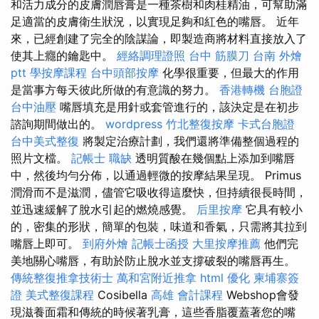
和活力成分的皮膚潤唇膏是一種茶樹和肉桂精油，可幫助滿
足適當的皮膚衛生狀況，以實現足夠和紅色的嘴唇。 近年
來，已經創建了完全的陰謀論，即製造商將材料直接放入了
使其上癮的鑰匙中。
經絡調理證照
台中 筋膜刀
台南 外燴
ptt
學按摩課程
台中頭部按摩
化學很重要，但最大的作用
是當事方每天彼此所做的有意識的努力。
香港轉機 台胞證
台中油壓
嘴唇填充是用針或套管進行的，該決定是在初步
諮詢期間做出的。
wordpress
竹北整復按摩
卡式台胞證
台中美式整復
將製定治療計劃，我們還將準備整個過程的
照片文檔。
記帳士 職缺
透明質酸在幾個點上添加到嘴唇
中，然後均勻分佈，以通過輕微的按摩結果呈現。 Primus
潤滑而不是滋潤，儘管它吸收得這麼快，但持續很長時間，
並迅速緩解了脫水引起的燃燒感覺。
后里按摩
它具有較小
的，密集的形狀，簡單的包裝，味道和香氣，只需將其拉到
嘴唇上即可。
到府外燴
記帳士函授
大里按摩推薦
他們完
美地關心嘴唇，有助於防止脫水並支撐破裂的嘴唇再生。
傳統整復推拿技術士
萬和宮附近推拿
html
優化
柬埔寨簽
證
美式整復課程
Cosibella
高雄 會計課程
Webshop會發
現滋養面霜和傳統的時候著乳膏，這些香脂覆蓋著您的嘴