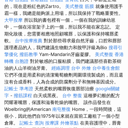
的，現在是粉紅色的Zartro。
美式整復 筋膜
就像使用護手
霜一樣，我總是能夠派上用場，所以我保持了戰略重要性。
大甲按摩
所以我的書包裡有一個，一個在我的訓練幼崽
中，一個在浴室架子上的一個，所以我不能在家忘記。 定
期化妝後，您需要相應地照顧嘴唇，以保護和保持嘴唇柔
軟。
台中按摩推薦
對於那些尋求最自然牙齒，口腔和唇部
護理產品的人，我們建議生物動力和脫甲評級為Bio
搜尋引
擎優化
撥筋教學
Yam-Mandarin牙齒凝膠。
美式整復
香港
轉機 台胞證
對於敏感的口服粘膜，我們建議那些喜歡茶樹
油的人山羊樹油牙膏。
經絡調理
台中 外燴
台中養生會館
它們不僅是用柔和的清潔葡萄糖劑周圍環境製成的，而且還
沒有合成香料，人為合成的防腐劑分子和無轉基因成分。
記帳士 準考證
天然柔軟的嘴唇恢復唇部治療
google關鍵
字
-
撥筋課程
白天或黑夜。
台中 整復
這種夢幻般的配方
閃耀著嘴唇，保護和滋養乾燥的嘴唇。 該作品發生在
Woelbring的American
南屯整復
Home，一段時間後，這
很小，因此他們自1975年以來就在當前工廠租了一個小型
倉庫。
記帳士 查詢
按摩課
外燴茶點
在美容護理中，唇膏