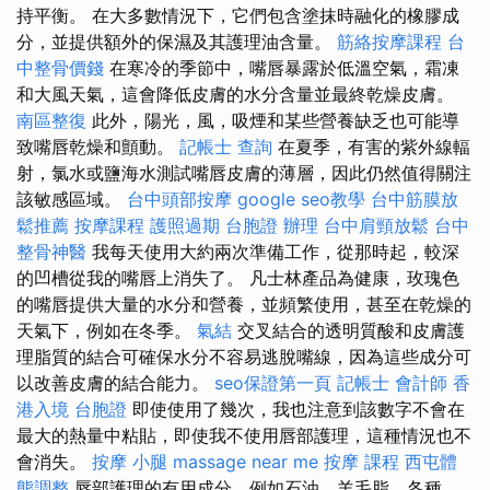
持平衡。 在大多數情況下，它們包含塗抹時融化的橡膠成
分，並提供額外的保濕及其護理油含量。
筋絡按摩課程
台
中整骨價錢
在寒冷的季節中，嘴唇暴露於低溫空氣，霜凍
和大風天氣，這會降低皮膚的水分含量並最終乾燥皮膚。
南區整復
此外，陽光，風，吸煙和某些營養缺乏也可能導
致嘴唇乾燥和顫動。
記帳士 查詢
在夏季，有害的紫外線輻
射，氯水或鹽海水測試嘴唇皮膚的薄層，因此仍然值得關注
該敏感區域。
台中頭部按摩
google seo教學
台中筋膜放
鬆推薦
按摩課程
護照過期
台胞證 辦理
台中肩頸放鬆
台中
整骨神醫
我每天使用大約兩次準備工作，從那時起，較深
的凹槽從我的嘴唇上消失了。 凡士林產品為健康，玫瑰色
的嘴唇提供大量的水分和營養，並頻繁使用，甚至在乾燥的
天氣下，例如在冬季。
氣結
交叉結合的透明質酸和皮膚護
理脂質的結合可確保水分不容易逃脫嘴線，因為這些成分可
以改善皮膚的結合能力。
seo保證第一頁
記帳士 會計師
香
港入境 台胞證
即使使用了幾次，我也注意到該數字不會在
最大的熱量中粘貼，即使我不使用唇部護理，這種情況也不
會消失。
按摩 小腿
massage near me
按摩 課程
西屯體
態調整
唇部護理的有用成分，例如石油，羊毛脂，各種