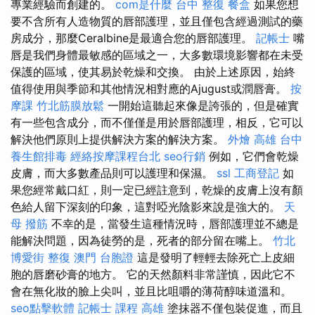
專業經驗而創建的。
com是什麼
台中 整復
餐盒
如果您想
要不含所有人造物質的唇部護理，並且僅包含經過測試的藥
房成分，那麼Ceralbine是最適合您的唇部護理。
記帳士
嘴
唇是我們身體最敏感的區域之一，大多數環境影響都在未受
保護的區域，使其易於乾燥和交換。 由於上述原因，始終
值得使用與季節和其他情況相對應的Ajugust或潤唇膏。
按
摩課
竹北筋膜放鬆
一開始這聽起來像是誇張的，但是確實
有一些包含成分，而不僅僅是用於唇部護理，相反，它可以
解決他們原則上提供解決方案的解決方案。
外燴 高雄
台中
養生館排毒
經絡按摩課程台北
seo行銷
例如，它們會乾燥
皮膚，而大多數產品則可以護理和保濕。
ssl
工商登記
如
果您經常戴口紅，則一定已經註意到，乾燥的皮膚上沒有顏
色給人留下深刻的印象，這對啞光陰影來說是強大的。
天
母 撥筋
不幸的是，當發生這種情況時，唇部護理並不總是
能解決問題，因為徒勞的是，死者的部分留在嘴上。
竹北
博愛街 整復
澳門 台胞證
這是發明了輕輕去除死亡上皮細
胞的唇磨砂膏的地方。 它的天然顏料非常謹慎，因此它不
會在無化妝的臉上尖叫，並且比咀嚼的薄荷醇味道溫和。
seo點擊軟體
記帳士 課程 高雄
塗抹器不僅包裝促進，而且