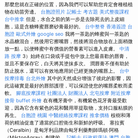
那麼您就在正確的位置，因為我們可以幫助您肯定會種植植
物在幼苗旁邊。
台胞證照片
記帳士 考古題
美式整復課程
台中推拿
但是，水合之前的第一步是去除死去的上皮細
胞，這是含糖蜂蜜唇磨砂膏最好的。
台中整脊
香港簽證 台
胞證
歐式外燴
google seo
我將一茶匙的蜂蜜與一茶匙的
水晶糖混合，然後用它擦嘴唇，然後將混合物放在上面稍微
放一點，以便蜂蜜中有價值的營養素可以進入皮膚。
中清
路 按摩
3）始終在口袋或手提包中放上您最喜歡的唇膏，
並且不要保存它，白天將其塗抹多次。 潤唇膏不僅有助於
防止脫水，還可以有效地應用於已經更換的嘴唇上。
台中
按摩排毒
台北外燴
其中的天然成分增強了彼此的影響，因
此這確實是最好的唇部護理，可以保證使您的嘴唇柔軟而柔
軟。
腳底按摩課程
社團法人 財團法人
北屯按摩
附近按摩
接骨
buffet 外燴
在有機牙膏中，有機紫色花牙膏最受歡
迎，因為它含有紫色的花和醫用草提取物，支持口服粘膜的
再生。
台胞證 桃園
中醫經絡按摩課程
推拿價格
桉樹和薄
荷的精油促進了適當的口腔衛生和新鮮的呼吸。 塞拉賓
（Ceralbin）是匈牙利品牌由匈牙利藥劑師瑪頓·阿格
（MártonAgray）創建的。
記帳士 行政程序法
澳門 台胞