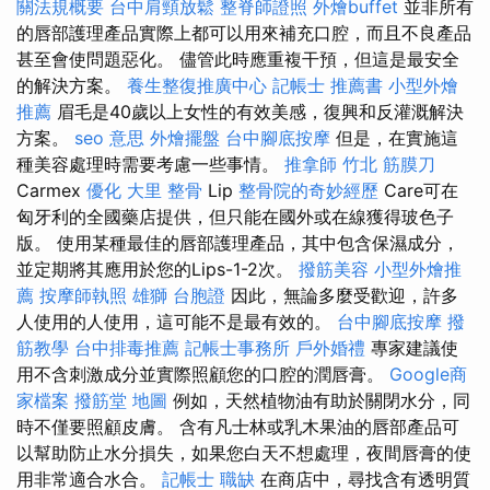
關法規概要
台中肩頸放鬆
整脊師證照
外燴buffet
並非所有
的唇部護理產品實際上都可以用來補充口腔，而且不良產品
甚至會使問題惡化。 儘管此時應重複干預，但這是最安全
的解決方案。
養生整復推廣中心
記帳士 推薦書
小型外燴
推薦
眉毛是40歲以上女性的有效美感，復興和反灌溉解決
方案。
seo 意思
外燴擺盤
台中腳底按摩
但是，在實施這
種美容處理時需要考慮一些事情。
推拿師
竹北 筋膜刀
Carmex
優化
大里 整骨
Lip
整骨院的奇妙經歷
Care可在
匈牙利的全國藥店提供，但只能在國外或在線獲得玻色子
版。 使用某種最佳的唇部護理產品，其中包含保濕成分，
並定期將其應用於您的Lips-1-2次。
撥筋美容
小型外燴推
薦
按摩師執照
雄獅 台胞證
因此，無論多麼受歡迎，許多
人使用的人使用，這可能不是最有效的。
台中腳底按摩
撥
筋教學
台中排毒推薦
記帳士事務所
戶外婚禮
專家建議使
用不含刺激成分並實際照顧您的口腔的潤唇膏。
Google商
家檔案
撥筋堂 地圖
例如，天然植物油有助於關閉水分，同
時不僅要照顧皮膚。 含有凡士林或乳木果油的唇部產品可
以幫助防止水分損失，如果您白天不想處理，夜間唇膏的使
用非常適合水合。
記帳士 職缺
在商店中，尋找含有透明質