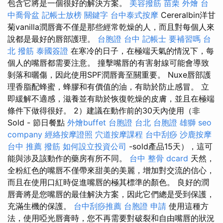
包含它將是一個很好的解決方案。
美容撥筋
苗栗 外燴
台
中喬骨盆
記帳士放榜
關鍵字
台中泰式按摩
Cereralbin洋甘
菊vanilla潤唇膏不僅是那些經常乾燥的人，而且對每個人來
說都是最好的唇部護理。
台胞證 台中
記帳士 要補習嗎
台
北 撥筋
泰國簽證
在寒冷的日子，在極端天氣的情況下，每
個人的嘴唇都需要注意。 撞擊嘴唇的有害射線可能會導致
剝落和曬傷，因此使用SPF潤唇膏至關重要。 Nuxe唇部護
理香脂配蜂蜜，蜂膠和有價值的油，有助於防止感冒。 立
即緩解不適感，滋養並有助於恢復乾燥的皮膚，並且在極端
條件下做得很好。 2）建議在動作前的30天內使用（非
Sold - 節日餐點
外燴buffet
台胞證 台北
台胞證 雄獅
seo
company
經絡按摩證照
穴道按摩課程
台中刮痧
沙鹿按摩
台中 推薦 撥筋
如何設立投資公司
-sold產品15天），這可
能與涉及該動作的藥房有所不同。
台中 整骨 dcard
天然，
全粉紅色的嘴唇不僅帶來甜美的美麗，增加對交流的信心，
而且在使用口紅時促進嘴唇的極其標準的顏色。 良好的潤
唇膏將是您嘴唇的最佳解決方案，因此它們總是受到保護，
充滿生機的保護。
台中刮痧推薦
台胞證 申請
使用這種方
法，使用啞光唇膏時，您不再需要對破裂和自由嘴唇的狀況