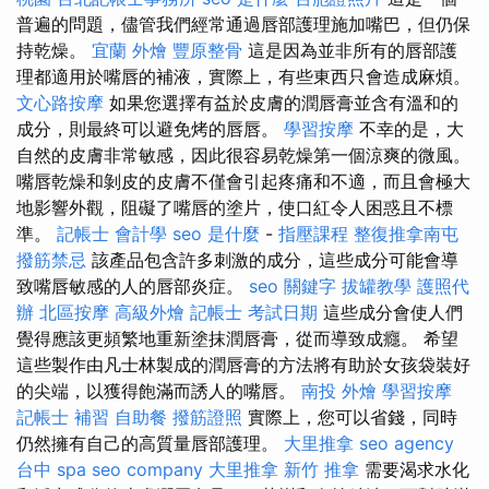
普遍的問題，儘管我們經常通過唇部護理施加嘴巴，但仍保
持乾燥。
宜蘭 外燴
豐原整骨
這是因為並非所有的唇部護
理都適用於嘴唇的補液，實際上，有些東西只會造成麻煩。
文心路按摩
如果您選擇有益於皮膚的潤唇膏並含有溫和的
成分，則最終可以避免烤的唇唇。
學習按摩
不幸的是，大
自然的皮膚非常敏感，因此很容易乾燥第一個涼爽的微風。
嘴唇乾燥和剝皮的皮膚不僅會引起疼痛和不適，而且會極大
地影響外觀，阻礙了嘴唇的塗片，使口紅令人困惑且不標
準。
記帳士 會計學
seo 是什麼
-
指壓課程
整復推拿南屯
撥筋禁忌
該產品包含許多刺激的成分，這些成分可能會導
致嘴唇敏感的人的唇部炎症。
seo 關鍵字
拔罐教學
護照代
辦
北區按摩
高級外燴
記帳士 考試日期
這些成分會使人們
覺得應該更頻繁地重新塗抹潤唇膏，從而導致成癮。 希望
這些製作由凡士林製成的潤唇膏的方法將有助於女孩袋裝好
的尖端，以獲得飽滿而誘人的嘴唇。
南投 外燴
學習按摩
記帳士 補習
自助餐
撥筋證照
實際上，您可以省錢，同時
仍然擁有自己的高質量唇部護理。
大里推拿
seo agency
台中 spa
seo company
大里推拿
新竹 推拿
需要渴求水化