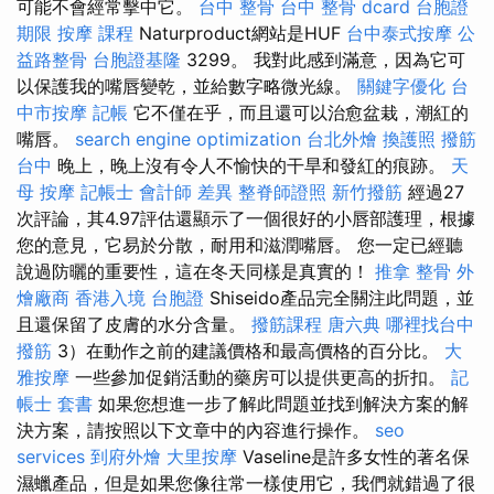
可能不會經常擊中它。
台中 整骨
台中 整骨 dcard
台胞證
期限
按摩 課程
Naturproduct網站是HUF
台中泰式按摩
公
益路整骨
台胞證基隆
3299。 我對此感到滿意，因為它可
以保護我的嘴唇變乾，並給數字略微光線。
關鍵字優化
台
中市按摩
記帳
它不僅在乎，而且還可以治愈盆栽，潮紅的
嘴唇。
search engine optimization
台北外燴
換護照
撥筋
台中
晚上，晚上沒有令人不愉快的干旱和發紅的痕跡。
天
母 按摩
記帳士 會計師 差異
整脊師證照
新竹撥筋
經過27
次評論，其4.97評估還顯示了一個很好的小唇部護理，根據
您的意見，它易於分散，耐用和滋潤嘴唇。 您一定已經聽
說過防曬的重要性，這在冬天同樣是真實的！
推拿 整骨
外
燴廠商
香港入境 台胞證
Shiseido產品完全關注此問題，並
且還保留了皮膚的水分含量。
撥筋課程
唐六典
哪裡找台中
撥筋
3）在動作之前的建議價格和最高價格的百分比。
大
雅按摩
一些參加促銷活動的藥房可以提供更高的折扣。
記
帳士 套書
如果您想進一步了解此問題並找到解決方案的解
決方案，請按照以下文章中的內容進行操作。
seo
services
到府外燴
大里按摩
Vaseline是許多女性的著名保
濕蠟產品，但是如果您像往常一樣使用它，我們就錯過了很