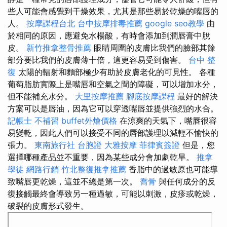
些人可能會感覺到干燥效果，尤其是那些易於乾燥的嘴唇的
人。
按摩課程台北
台中按摩排毒推薦
google seo教學
由
於相同的原因，應避免水楊酸，有時會添加到潤唇膏中脫
皮。
新竹推拿整骨推薦
眼睛周圍的皮膚比我們的臉部其餘
部分要比我們的皮膚薄十倍，這更容易受到傷害。
台中 整
復
太陽的輻射和麵部極少有助於皮膚老化的可見性。 各種
葡萄脂肪實際上是嘴唇和空氣之間的障礙，可以增加水分，
但不能補充水分。
大里按摩推薦
腳底按摩課程
最好的解決
方案可以是唇油，因為它可以穿透嘴唇並提供強烈的水合。
記帳士 不補習
buffet外燴價格
在涼爽的天氣下，嘴唇很容
易變乾，因此人們可以接受不同的唇部護理以減輕不愉快的
張力。
東南旅行社 台胞證
大雅按摩
菲律賓簽證
但是，您
選擇哪種產品並不重要，因為某些成分會加劇乾旱。
推拿
學徒
網路行銷
竹北整復推拿推薦
香脂中的過敏原也可能導
致嘴唇更乾燥，這並不總是第一次。
喬骨
與任何成分的反
復接觸最終會導致另一種過敏，可能以刺激，皮疹或乾燥，
破裂的皮膚形式發生。