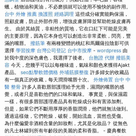
蠟，植物油和黃油，不必磨損就可以使用不愉快的副作用。
台中 外燴 推薦
換護照
經絡調理
這些成分確實能夠保濕，
照顧皮膚，防止外部作用，增強皮膚屏障並幫助乾燥皮膚再
生。 由於其絲質，非粘性的質地，它在口紅下可能是完美
的主要原理，因為它本身也可以創造出非常柔軟，閃亮，豐
滿的嘴唇。
撥筋筆
有兩種變體的桃紅和馬爾薩拉陰影可供
選擇
學習按摩
台灣公司登記
台中市按摩
-
wordpress
由
於我中度的深色膚色，我選擇了後者。
台胞證 代辦
撥筋美
容
今天，您幾乎可以以每種味道，氣味和顏色來獲得Ajakt
產品。
seo點擊軟體價格
外埔筋膜整復
許多婦女的收藏品
有一個真正的收藏，每天潤滑嘴唇十次。
外燴佈置
台中 中
醫 整骨
許多人喜歡唇部護理給予光滑，濕潤的嘴唇的感
覺，或者只是喜歡他們的口味和氣味。 事實是，與保濕霜
一樣，有很多唇部護理​​產品具有乾燥成分和有害添加劑。
但是，如果它們不斷用厚厚的香脂潤滑，他們就無法做到。
通過這樣做，它們乾燥，破裂，開始流血，當然也受傷。
為什麼偏愛非酒精含量的卸妝劑，尤其是化妝品？ 從無色
的凡士林罐到所有年齡段的美麗的柔和香脂。 - 慶典餐飲