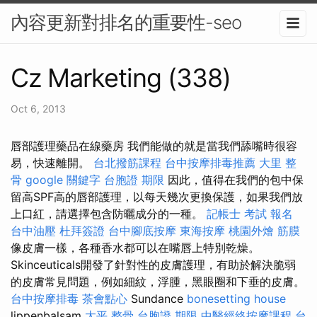
內容更新對排名的重要性-seo
Cz Marketing (338)
Oct 6, 2013
唇部護理藥品在線藥房 我們能做的就是當我們舔嘴時很容
易，快速離開。
台北撥筋課程
台中按摩排毒推薦
大里 整
骨
google 關鍵字
台胞證 期限
因此，值得在我們的包中保
留高SPF高的唇部護理，以每天幾次更換保護，如果我們放
上口紅，請選擇包含防曬成分的一種。
記帳士 考試 報名
台中油壓
杜拜簽證
台中腳底按摩
東海按摩
桃園外燴
筋膜
像皮膚一樣，各種香水都可以在嘴唇上特別乾燥。
Skinceuticals開發了針對性的皮膚護理，有助於解決脆弱
的皮膚常見問題，例如細紋，浮腫，黑眼圈和下垂的皮膚。
台中按摩排毒
茶會點心
Sundance
bonesetting house
lippenbalsam
太平 整骨
台胞證 期限
中醫經絡按摩課程
台