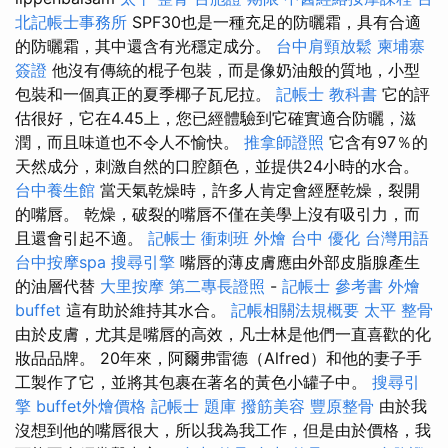
北記帳士事務所
SPF30也是一種充足的防曬霜，具有合適
的防曬霜，其中還含有光穩定成分。
台中肩頸放鬆
柬埔寨
簽證
他沒有傳統的棍子包裝，而是像奶油般的質地，小型
包裝和一個真正的夏季椰子瓦尼拉。
記帳士 教科書
它的評
估很好，它在4.45上，您已經體驗到它確實適合防曬，滋
潤，而且味道也不令人不愉快。
推拿師證照
它含有97％的
天然成分，刺激自然的口腔顏色，並提供24小時的水合。
台中養生館
當天氣乾燥時，許多人肯定會經歷乾燥，裂開
的嘴唇。 乾燥，破裂的嘴唇不僅在美學上沒有吸引力，而
且還會引起不適。
記帳士 衝刺班
外燴 台中
優化 台灣用語
台中按摩spa
搜尋引擎
嘴唇的薄皮膚應由外部皮脂腺產生
的油層代替
大里按摩
第二專長證照
-
記帳士 參考書
外燴
buffet
這有助於維持其水合。
記帳相關法規概要
太平 整骨
由於皮膚，尤其是嘴唇的高效，凡士林是他們一直喜歡的化
妝品品牌。 20年來，阿爾弗雷德（Alfred）和他的妻子手
工製作了它，並將其包裹在著名的黃色小罐子中。
搜尋引
擎
buffet外燴價格
記帳士 題庫
撥筋美容
豐原整骨
由於我
沒想到他的嘴唇很大，所以我為我工作，但是由於價格，我