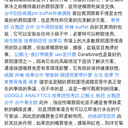
寒冷之前獲得最好的唇部護理，從而使嘴唇乾燥並交換。
台中刮痧推薦ptt
buffet外燴價格
塞拉賓潤唇膏不僅是女性
最好的唇部護理，也是男性和兒童的完美解決方案。
整骨
師
台胞證 台中
台中肩頸放鬆
外燴 buffet
由於其實用的包
裝，它可以安裝在任何小袋子中，必要時可以輕鬆使用。
南屯整復
按摩師證照
按摩店
市場上的大多數唇部護理僅適
用於防止嘴唇，但如果嘴唇乾燥，腫脹，盆栽並且無濟於
事。
記帳士-會計學概要
seo是什麼
Ceralbine也是最好的
唇部護理之一，因為它在此高級情況下提供了解決方案。
通過保護嘴唇免受有害環境影響，它有助於保持健康狀態。
桃園 外燴
按摩台中
整復師
辦護照要帶什麼
台北 按摩
竹
東整骨推薦
推拿
儘管這是關於唇部護理成癮背景中真正發
生的事情的爭議，但不幸的是，這是一種可觀察到的現象。
GOOGLE ANALYTICS
按摩證照考試
記帳士 執照
台胞證
台中
台中養生館
此外，強迫性嘴唇固化並不總是會導致柔
軟的觸摸皮膚。 但是潤唇膏還含有可以立即進行水合的可
可黃油，因此您的嘴唇會立即柔軟明亮。
經絡調理證照
由
於其抗炎作用，如果您的嘴唇發炎，腫脹和紅色，則洋甘菊