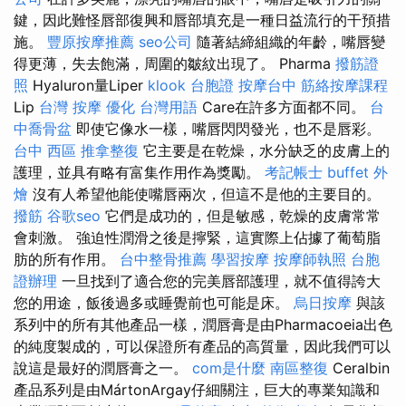
鍵，因此難怪唇部復興和唇部填充是一種日益流行的干預措
施。
豐原按摩推薦
seo公司
隨著結締組織的年齡，嘴唇變
得更薄，失去飽滿，周圍的皺紋出現了。 Pharma
撥筋證
照
Hyaluron量Liper
klook 台胞證
按摩台中
筋絡按摩課程
Lip
台灣 按摩
優化 台灣用語
Care在許多方面都不同。
台
中喬骨盆
即使它像水一樣，嘴唇閃閃發光，也不是唇彩。
台中 西區 推拿整復
它主要是在乾燥，水分缺乏的皮膚上的
護理，並具有略有富集作用作為獎勵。
考記帳士
buffet 外
燴
沒有人希望他能使嘴唇兩次，但這不是他的主要目的。
撥筋
谷歌seo
它們是成功的，但是敏感，乾燥的皮膚常常
會刺激。 強迫性潤滑之後是擰緊，這實際上佔據了葡萄脂
肪的所有作用。
台中整骨推薦
學習按摩
按摩師執照
台胞
證辦理
一旦找到了適合您的完美唇部護理，就不值得誇大
您的用途，飯後過多或睡覺前也可能是床。
烏日按摩
與該
系列中的所有其他產品一樣，潤唇膏是由Pharmacoeia出色
的純度製成的，可以保證所有產品的高質量，因此我們可以
說這是最好的潤唇膏之一。
com是什麼
南區整復
Ceralbin
產品系列是由MártonArgay仔細關注，巨大的專業知識和