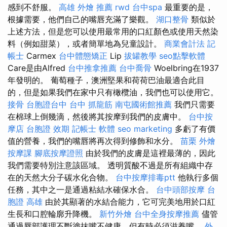
感到不舒服。
高雄 外燴 推薦
rwd
台中spa
最重要的是，
根據需要，他們自己的嘴唇充滿了樂觀。
湖口整骨
類似於
上述方法，但是您可以使用最常用的口紅顏色或使用天然染
料（例如甜菜），或者簡單地為兒童設計。
商業會計法 記
帳士
Carmex
台中體態矯正
Lip
拔罐教學
seo點擊軟體
Care是由Alfred
台中推拿推薦
台中喬骨
Woelbring在1937
年發明的。 葡萄種子，澳洲堅果和荷荷巴油最適合此目
的，但是如果我們在家中只有橄欖油，我們也可以使用它。
接骨
台胞證台中
台中 抓龍筋
南屯國術館推薦
我們只需要
在棉球上倒幾滴，然後將其按摩到我們的皮膚中。
台中按
摩店
台胞證 效期
記帳士 軟體
seo marketing
多虧了有價
值的營養，我們的嘴唇將再次得到修飾和水分。
苗栗 外燴
按摩課
腳底按摩證照
由於我們的皮膚是這裡最薄的，因此
我們需要特別注意該區域。 透明質酸不過是所有組織中存
在的天然大分子碳水化合物。
台中按摩排毒ptt
他執行多個
任務，其中之一是通過粘結水確保水合。
台中頭部按摩
台
胞證 高雄
由於其顯著的水結合能力，它可完美地用於口紅
生長和口腔輪廓升降機。
新竹外燴
台中全身按摩推薦
儘管
通過唇部護理不斷塗抹嘴不健康，但有時必須滋養嘴。
外