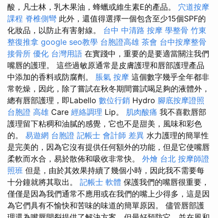
酸，凡士林，乳木果油，蜂蠟或維生素E的產品。
穴道按摩
課程
脊椎側彎
此外，還值得選擇一個包含至少15個SPF的
化妝品，以防止有害射線。
台中 中清路 按摩
學整骨
竹東
整復推拿
google seo教學
台胞證高雄
茶會
台中按摩整骨
接骨所
優化 台灣用語
在實踐中，重要的是要適當關注我們
嘴唇的護理。 這些過敏原通常是皮膚護理和唇部護理產品
中添加的香料或防腐劑。
脹氣 按摩
這個數字幾乎全年都非
常乾燥，因此，除了嘗試在秋冬期間嘗試喝足夠的液體外，
總有唇部護理，即Labello
數位行銷
Hydro
腳底按摩證照
台胞證 高雄
Care
經絡調理
Lip。
肌肉酸痛
我不喜歡唇部
護理留下粘稠和油膩的感覺，它也不是甜美，風味和彩色
的。
易遊網 台胞證
記帳士 會計師 差異
水力護理的簡單性
是完美的，因為它沒有提供任何額外的功能，但是它使嘴唇
柔軟而水合，易於散佈和吸收非常快。
外燴 台北
按摩師證
照班
但是，由於其效果持續了幾個小時，因此我不需要每
十分鐘就將其取出。
記帳士 軟體
保護我們的嘴唇很重要，
僅僅是因為我們通常不應用或在我們的嘴上少得多，這是因
為它們具有不愉快和苦味的味道的簡單原因。 儘管唇部護
理還為嘴唇開裂提供了解決方案，但最好預防它，並在風和