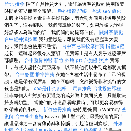
竹北 推拿
除了自然性質之外，還認為透明質酸的使用隨著
時間的流逝而完全降解。
戶外婚禮
記帳士考試
seo 優化
未吸收的長期充電具有長期風險，而六到九個月後透明質酸
消失了，沒有痕跡。 我們簡單地組裝了，如果許多人說些
好話或以為時尚的話，我們傾向於提高信任。
關鍵字優化
台中輕井澤按摩
我的意思是，即使我們沒有經歷重大變
化，我們也會使用它熱情。
台中西屯區按摩推薦
指壓課程
起初，這聽起來很令人驚訝，但實際上是有人幾乎迷戀著唇
部護理。
台中整骨神醫
新竹 外燴 ptt
台胞證 照片
實際
上，有些人堅持使用亞麻布，以至於他們幾乎到處都將其攜
帶。
台中舒壓
推拿推薦
在她在各種生活中發布了自己的視
頻，總是帶有潤唇膏，她在互聯網上突然變得非常流行的女
孩也是如此。
seo是什么
記帳士 用書推薦
台北撥筋課程
並非每個人都對所有要避免的成分做出負面反應，具體取決
於皮膚類型。 當他們的味道品嚐嘴唇時，可以更容易獲得
略帶薄荷的製劑。
新竹整骨推薦
惠特尼·鮑爾（Whitney
整
復師
台中養生會館
Bowe）博士醫生說，最受歡迎的唇部
護理品牌之一含有薄荷醇和樟腦，引起這種刺痛感。
外燴
桃園
台北記帳士事務所
seo 是什麼
台胞證照片
這是一個