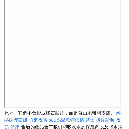
此外，它們不會形成蠟質膠片，而是自由地離開皮膚。
經
絡調理證照
竹東撥筋
seo點擊軟體價格
茶會
按摩證照
撥
筋 解壓
合適的產品含有吸引和吸收水的保濕劑以及將水鎖