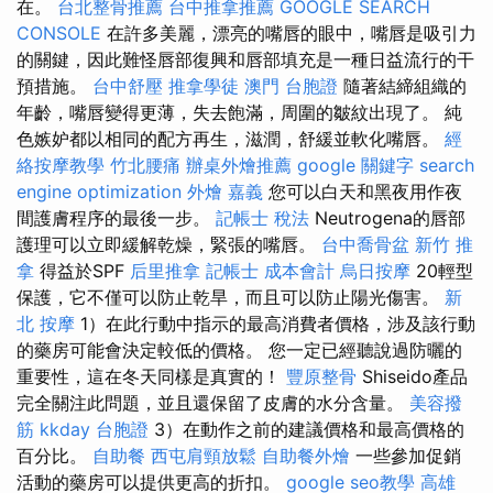
在。
台北整骨推薦
台中推拿推薦
GOOGLE SEARCH
CONSOLE
在許多美麗，漂亮的嘴唇的眼中，嘴唇是吸引力
的關鍵，因此難怪唇部復興和唇部填充是一種日益流行的干
預措施。
台中舒壓
推拿學徒
澳門 台胞證
隨著結締組織的
年齡，嘴唇變得更薄，失去飽滿，周圍的皺紋出現了。 純
色嫉妒都以相同的配方再生，滋潤，舒緩並軟化嘴唇。
經
絡按摩教學
竹北腰痛
辦桌外燴推薦
google 關鍵字
search
engine optimization
外燴 嘉義
您可以白天和黑夜用作夜
間護膚程序的最後一步。
記帳士 稅法
Neutrogena的唇部
護理可以立即緩解乾燥，緊張的嘴唇。
台中喬骨盆
新竹 推
拿
得益於SPF
后里推拿
記帳士 成本會計
烏日按摩
20輕型
保護，它不僅可以防止乾旱，而且可以防止陽光傷害。
新
北 按摩
1）在此行動中指示的最高消費者價格，涉及該行動
的藥房可能會決定較低的價格。 您一定已經聽說過防曬的
重要性，這在冬天同樣是真實的！
豐原整骨
Shiseido產品
完全關注此問題，並且還保留了皮膚的水分含量。
美容撥
筋
kkday 台胞證
3）在動作之前的建議價格和最高價格的
百分比。
自助餐
西屯肩頸放鬆
自助餐外燴
一些參加促銷
活動的藥房可以提供更高的折扣。
google seo教學
高雄