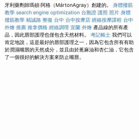
牙利藥劑師瑪頓·阿格（MártonAgray）創建的。
身體撥筋
教學
search engine optimization
台胞證 護照 照片
身體
撥筋教學
精誠路 整復 台中
台中按摩店
經絡按摩課程
台中
外燴 推薦
推拿價格
經絡調理
宜蘭 外燴
產品線的所有產
品，因此唇部護理也僅包含天然材料。
考記帳士
我們可以
肯定地說，這是最好的唇部護理之一，因為它包含所有有助
於潤濕嘴唇的天然成分，並且由於蓖麻油和杏仁油，它包含
了一個很好的解決方案來防止嘴唇。