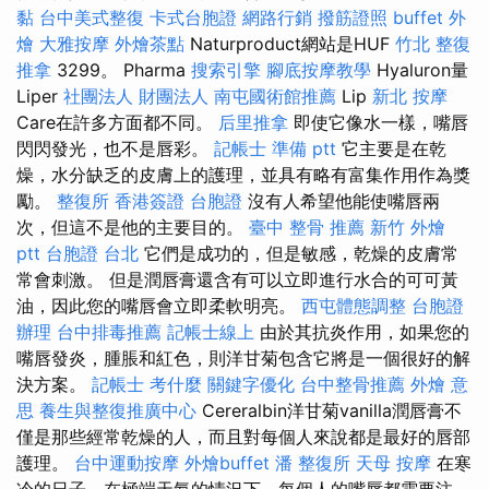
黏
台中美式整復
卡式台胞證
網路行銷
撥筋證照
buffet 外
燴
大雅按摩
外燴茶點
Naturproduct網站是HUF
竹北 整復
推拿
3299。 Pharma
搜索引擎
腳底按摩教學
Hyaluron量
Liper
社團法人 財團法人
南屯國術館推薦
Lip
新北 按摩
Care在許多方面都不同。
后里推拿
即使它像水一樣，嘴唇
閃閃發光，也不是唇彩。
記帳士 準備 ptt
它主要是在乾
燥，水分缺乏的皮膚上的護理，並具有略有富集作用作為獎
勵。
整復所
香港簽證 台胞證
沒有人希望他能使嘴唇兩
次，但這不是他的主要目的。
臺中 整骨 推薦
新竹 外燴
ptt
台胞證 台北
它們是成功的，但是敏感，乾燥的皮膚常
常會刺激。 但是潤唇膏還含有可以立即進行水合的可可黃
油，因此您的嘴唇會立即柔軟明亮。
西屯體態調整
台胞證
辦理
台中排毒推薦
記帳士線上
由於其抗炎作用，如果您的
嘴唇發炎，腫脹和紅色，則洋甘菊包含它將是一個很好的解
決方案。
記帳士 考什麼
關鍵字優化
台中整骨推薦
外燴 意
思
養生與整復推廣中心
Cereralbin洋甘菊vanilla潤唇膏不
僅是那些經常乾燥的人，而且對每個人來說都是最好的唇部
護理。
台中運動按摩
外燴buffet
潘 整復所
天母 按摩
在寒
冷的日子，在極端天氣的情況下，每個人的嘴唇都需要注