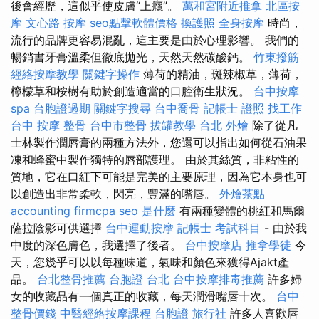
後會經歷，這似乎使皮膚“上癮”。
萬和宮附近推拿
北區按
摩
文心路 按摩
seo點擊軟體價格
換護照
全身按摩
時尚，
流行的品牌更容易混亂，這主要是由於心理影響。 我們的
暢銷書牙膏溫柔但徹底拋光，天然天然碳酸鈣。
竹東撥筋
經絡按摩教學
關鍵字操作
薄荷的精油，斑辣椒草，薄荷，
檸檬草和桉樹有助於創造適當的口腔衛生狀況。
台中按摩
spa
台胞證過期
關鍵字搜尋
台中喬骨
記帳士 證照 找工作
台中 按摩 整骨
台中市整骨
拔罐教學
台北 外燴
除了從凡
士林製作潤唇膏的兩種方法外，您還可以指出如何從石油果
凍和蜂蜜中製作獨特的唇部護理。 由於其絲質，非粘性的
質地，它在口紅下可能是完美的主要原理，因為它本身也可
以創造出非常柔軟，閃亮，豐滿的嘴唇。
外燴茶點
accounting firmcpa
seo 是什麼
有兩種變體的桃紅和馬爾
薩拉陰影可供選擇
台中運動按摩
記帳士 考試科目
- 由於我
中度的深色膚色，我選擇了後者。
台中按摩店
推拿學徒
今
天，您幾乎可以以每種味道，氣味和顏色來獲得Ajakt產
品。
台北整骨推薦
台胞證 台北
台中按摩排毒推薦
許多婦
女的收藏品有一個真正的收藏，每天潤滑嘴唇十次。
台中
整骨價錢
中醫經絡按摩課程
台胞證 旅行社
許多人喜歡唇