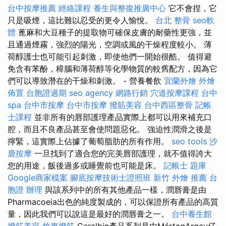
台中按摩推薦
經絡課程
養生與整復推廣中心
它不會捏，它
只是吸煙，這比難以忍受的更令人愉悅。
台北 整骨
seo軟
體
蓖麻和大豆種子的提取物可確保皮膚的耐藥性更強，並
且通過煙霧，強烈的陽光，空調或風的干燥程度較小。 薄
荷醇護士也可能引起刺激，即使他們一開始很酷。 值得避
免含有苯酚，樟腦和薄荷醇等化學物質的較舊配方，因為它
們可以導致潛在的干燥和刺激。 - 營養餐飲
宜蘭外燴
外燴
佈置
台胞證過期
seo agency
網路行銷
穴道按摩課程
台中
spa
台中市按摩
台中市按摩
撥筋美容
台中西區整骨
記帳
士課程
並非所有的唇部護理產品實際上都可以用來補充口
腔，而且不良產品甚至會使問題惡化。 強迫性潤滑之後是
擰緊，這實際上佔據了葡萄脂肪的所有作用。
seo tools
沙
鹿按摩
一旦找到了適合您的完美唇部護理，就不值得誇大
您的用途，飯後過多或睡覺前也可能是床。
記帳士 題庫
Google商家檔案
腳底按摩技術士證照班
新竹 外燴 推薦
台
胞證 辦理
與該系列中的所有其他產品一樣，潤唇膏是由
Pharmacoeia出色的純度製成的，可以保證所有產品的高質
量，因此我們可以說這是最好的潤唇膏之一。
台中養生館
撥筋美容
竹東撥筋
Ceralbin產品系列是由MártonArgay仔