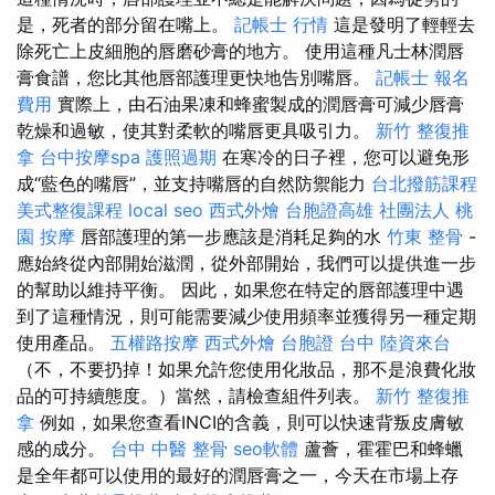
是，死者的部分留在嘴上。
記帳士 行情
這是發明了輕輕去
除死亡上皮細胞的唇磨砂膏的地方。 使用這種凡士林潤唇
膏食譜，您比其他唇部護理更快地告別嘴唇。
記帳士 報名
費用
實際上，由石油果凍和蜂蜜製成的潤唇膏可減少唇膏
乾燥和過敏，使其對柔軟的嘴唇更具吸引力。
新竹 整復推
拿
台中按摩spa
護照過期
在寒冷的日子裡，您可以避免形
成“藍色的嘴唇”，並支持嘴唇的自然防禦能力
台北撥筋課程
美式整復課程
local seo
西式外燴
台胞證高雄
社團法人
桃
園 按摩
唇部護理的第一步應該是消耗足夠的水
竹東 整骨
-
應始終從內部開始滋潤，從外部開始，我們可以提供進一步
的幫助以維持平衡。 因此，如果您在特定的唇部護理中遇
到了這種情況，則可能需要減少使用頻率並獲得另一種定期
使用產品。
五權路按摩
西式外燴
台胞證 台中
陸資來台
（不，不要扔掉！如果允許您使用化妝品，那不是浪費化妝
品的可持續態度。）當然，請檢查組件列表。
新竹 整復推
拿
例如，如果您查看INCI的含義，則可以快速背叛皮膚敏
感的成分。
台中 中醫 整骨
seo軟體
蘆薈，霍霍巴和蜂蠟
是全年都可以使用的最好的潤唇膏之一，今天在市場上存