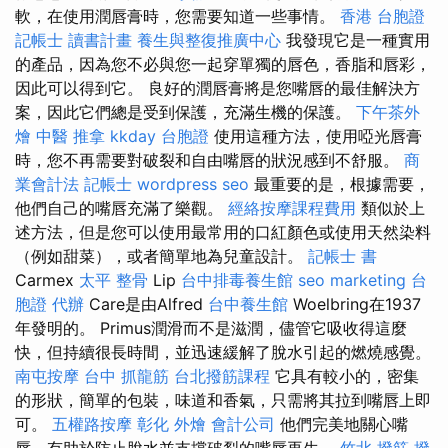
軟，在使用潤唇膏時，您需要知道一些事情。
香港 台胞證
記帳士 讀書計畫
養生與整復推廣中心
我發現它是一種實用
的產品，因為您不必與您一起穿單獨的唇色，香脂和唇彩，
因此可以得到它。 良好的潤唇膏將是您嘴唇的最佳解決方
案，因此它們總是受到保護，充滿生機的保護。
下午茶外
燴
中醫 推拿
kkday 台胞證
使用這種方法，使用啞光唇膏
時，您不再需要對破裂和自由嘴唇的狀況感到不舒服。
商
業會計法 記帳士
wordpress seo
最重要的是，根據需要，
他們自己的嘴唇充滿了樂觀。
經絡按摩課程費用
類似於上
述方法，但是您可以使用最常用的口紅顏色或使用天然染料
（例如甜菜），或者簡單地為兒童設計。
記帳士 書
Carmex
太平 整骨
Lip
台中排毒養生館
seo marketing
台
胞證 代辦
Care是由Alfred
台中養生館
Woelbring在1937
年發明的。 Primus潤滑而不是滋潤，儘管它吸收得這麼
快，但持續很長時間，並迅速緩解了脫水引起的燃燒感覺。
南屯按摩
台中 抓龍筋
台北撥筋課程
它具有較小的，密集
的形狀，簡單的包裝，味道和香氣，只需將其拉到嘴唇上即
可。
五權路按摩
彰化 外燴
會計公司
他們完美地關心嘴
唇，有助於防止脫水並支撐破裂的嘴唇再生。
竹北 撥筋
撥