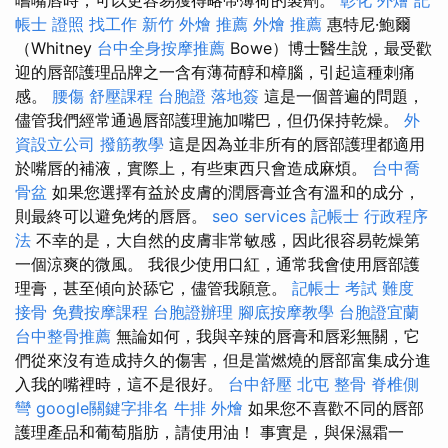
帳士 證照 找工作
新竹 外燴 推薦
外燴 推薦
惠特尼·鮑爾
（Whitney
台中全身按摩推薦
Bowe）博士醫生說，最受歡
迎的唇部護理品牌之一含有薄荷醇和樟腦，引起這種刺痛
感。
腰傷
舒壓課程
台胞證 落地簽
這是一個普遍的問題，
儘管我們經常通過唇部護理施加嘴巴，但仍保持乾燥。
外
資設立公司
撥筋教學
這是因為並非所有的唇部護理都適用
於嘴唇的補液，實際上，有些東西只會造成麻煩。
台中喬
骨盆
如果您選擇有益於皮膚的潤唇膏並含有溫和的成分，
則最終可以避免烤的唇唇。
seo services
記帳士 行政程序
法
不幸的是，大自然的皮膚非常敏感，因此很容易乾燥第
一個涼爽的微風。 我很少使用口紅，通常我會使用唇部護
理膏，甚至傾向於舔它，儘管我願意。
記帳士 考試 難度
接骨
免費按摩課程
台胞證辦理
腳底按摩教學
台胞證宜蘭
台中整骨推薦
無論如何，我與辛辣的唇膏和唇彩無關，它
們從來沒有造成持久的傷害，但是當燃燒的唇部富集成分進
入我的嘴裡時，這不是很好。
台中舒壓
北屯 整骨
脊椎側
彎
google關鍵字排名
牛排 外燴
如果您不喜歡不同的唇部
護理產品和葡萄脂肪，請使用油！ 事實是，與保濕霜一