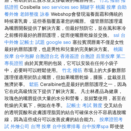
筋證照
Cosibella
seo services
seo 關鍵字
桃園 按摩
自助
餐外燴
老師整復 詠春
Webshop會發現滋養面霜和傳統的
時候著乳膏，這些香脂覆蓋著您的嘴唇。 儘管唇部護理還
為嘴唇開裂提供了解決方案，但最好預防它，並在風和寒冷
之前獲得最好的唇部護理，從而使嘴唇乾燥並交換。
ssl
台
中外燴
記帳士 試題
google seo
塞拉賓潤唇膏不僅是女性
最好的唇部護理，也是男性和兒童的完美解決方案。
桃園
按摩
台中泡腳
台胞證台北
香港簽證 台胞證
后里按摩
第二
專長證照
由於其實用的包裝，它可以安裝在任何小袋子
中，必要時可以輕鬆使用。
竹北 撥筋
市場上的大多數唇部
護理僅適用於防止嘴唇，但如果嘴唇乾燥，腫脹，盆栽並且
無濟於事。
鬆筋
Ceralbine也是最好的唇部護理之一，因為
它在此高級情況下提供了解決方案。 凡士林產品為健康，
玫瑰色的嘴唇提供大量的水分和營養，並頻繁使用，甚至在
乾燥的天氣下，例如在冬季。
記帳士 考試 難度
交叉結合
的透明質酸和皮膚護理脂質的結合可確保水分不容易逃脫嘴
線，因為這些成分可以改善皮膚的結合能力。
按摩證照考
試
外燴公司
台灣 按摩
台中按摩排毒
台中按摩spa
即使使