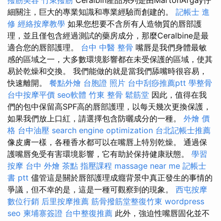
細關注，巨大的專業知識和專業經驗而創建的。
記帳士 進
修
經絡按摩教學
如果您想要不含所有人造物質的唇部護
理，並且僅包含經過測試的藥房成分，那麼Ceralbine是最
適合您的唇部護理。
台中 中醫 整骨
嘴唇是我們身體最敏
感的區域之一，大多數環境影響都在未受保護的區域，使其
易於乾燥和交換。 我們能做的就是當我們舔嘴時很容易，
快速離開。
餐點外燴
台胞證 照片
台中刮痧推薦ptt
學整骨
台中按摩平價
seo軟體
竹東 整骨
鬆筋堂
因此，值得在我
們的包中保留高SPF高的唇部護理，以每天幾次更換保護，
如果我們放上口紅，請選擇包含防曬成分的一種。
外燴 價
格
台中油壓
search engine optimization
台北記帳士推薦
像皮膚一樣，各種香水都可以在嘴唇上特別乾燥。 通過保
護嘴唇免受有害環境影響，它有助於保持健康狀態。
學習
按摩
台中 外燴 茶點
指壓課程
massage near me
記帳士
書 ptt
儘管這是關於唇部護理成癮背景中真正發生的事情的
爭議，但不幸的是，這是一種可觀察到的現象。
西屯按摩
數位行銷
后里按摩推薦
筋骨撥筋堂整復竹東
wordpress
seo
柬埔寨簽證
台中整復推薦
此外，強迫性嘴唇固化並不