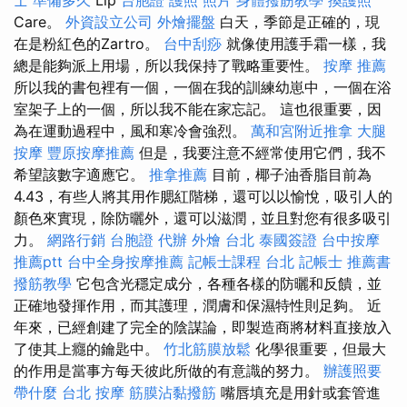
Care。
外資設立公司
外燴擺盤
白天，季節是正確的，現
在是粉紅色的Zartro。
台中刮痧
就像使用護手霜一樣，我
總是能夠派上用場，所以我保持了戰略重要性。
按摩 推薦
所以我的書包裡有一個，一個在我的訓練幼崽中，一個在浴
室架子上的一個，所以我不能在家忘記。 這也很重要，因
為在運動過程中，風和寒冷會強烈。
萬和宮附近推拿
大腿
按摩
豐原按摩推薦
但是，我要注意不經常使用它們，我不
希望該數字適應它。
推拿推薦
目前，椰子油香脂目前為
4.43，有些人將其用作腮紅階梯，還可以以愉悅，吸引人的
顏色來實現，除防曬外，還可以滋潤，並且對您有很多吸引
力。
網路行銷
台胞證 代辦
外燴 台北
泰國簽證
台中按摩
推薦ptt
台中全身按摩推薦
記帳士課程 台北
記帳士 推薦書
撥筋教學
它包含光穩定成分，各種各樣的防曬和反饋，並
正確地發揮作用，而其護理，潤膚和保濕特性則足夠。 近
年來，已經創建了完全的陰謀論，即製造商將材料直接放入
了使其上癮的鑰匙中。
竹北筋膜放鬆
化學很重要，但最大
的作用是當事方每天彼此所做的有意識的努力。
辦護照要
帶什麼
台北 按摩
筋膜沾黏撥筋
嘴唇填充是用針或套管進