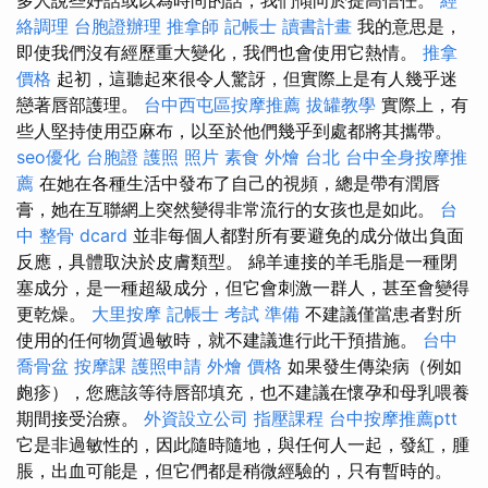
絡調理
台胞證辦理
推拿師
記帳士 讀書計畫
我的意思是，
即使我們沒有經歷重大變化，我們也會使用它熱情。
推拿
價格
起初，這聽起來很令人驚訝，但實際上是有人幾乎迷
戀著唇部護理。
台中西屯區按摩推薦
拔罐教學
實際上，有
些人堅持使用亞麻布，以至於他們幾乎到處都將其攜帶。
seo優化
台胞證 護照 照片
素食 外燴 台北
台中全身按摩推
薦
在她在各種生活中發布了自己的視頻，總是帶有潤唇
膏，她在互聯網上突然變得非常流行的女孩也是如此。
台
中 整骨 dcard
並非每個人都對所有要避免的成分做出負面
反應，具體取決於皮膚類型。 綿羊連接的羊毛脂是一種閉
塞成分，是一種超級成分，但它會刺激一群人，甚至會變得
更乾燥。
大里按摩
記帳士 考試 準備
不建議僅當患者對所
使用的任何物質過敏時，就不建議進行此干預措施。
台中
喬骨盆
按摩課
護照申請
外燴 價格
如果發生傳染病（例如
皰疹），您應該等待唇部填充，也不建議在懷孕和母乳喂養
期間接受治療。
外資設立公司
指壓課程
台中按摩推薦ptt
它是非過敏性的，因此隨時隨地，與任何人一起，發紅，腫
脹，出血可能是，但它們都是稍微經驗的，只有暫時的。