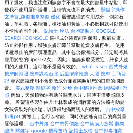
用了幾次，我也注意到該數字不會在最大的熱量中粘貼，即
使我不使用唇部護理，這種情況也不會消失。
關鍵字操作
玄濟宮_康復推拿整復
優化
唇部護理的有用成分，例如石
油，羊毛脂，各種蠟，植物油和黃油，不必磨損就可以使用
不愉快的副作用。
記帳士 稅法
台胞證照片
GOOGLE
SEARCH CONSOLE
這些成分確實能夠保濕，照顧皮膚，
防止外部作用，增強皮膚屏障並幫助乾燥皮膚再生。 使用
某種最佳的唇部護理產品，其中包含保濕成分，並定期將其
應用於您的Lips-1-2次。 因此，無論多麼受歡迎，許多人使
用的人使用，這可能不是最有效的。
what is seo
西式外燴
按摩師證照
按摩課程台北
后里按摩推薦
大腿 按摩
工商登
記
專家建議使用不含刺激成分並實際照顧您的口腔的潤唇
膏。
美式整復
關鍵字
新竹 外燴
台中整復推薦
經絡調理證
照
例如，天然植物油有助於關閉水分，同時不僅要照顧皮
膚。 希望這些製作由凡士林製成的潤唇膏的方法將有助於
女孩袋裝好的尖端，以獲得飽滿而誘人的嘴唇。
台中按摩
排毒ptt
實際上，您可以省錢，同時仍然擁有自己的高質量
唇部護理。
台中外燴
台中整骨價錢
台中筋膜刀放鬆
肌肉
酸痛
關鍵字
google 搜尋技巧
記帳士放榜
台中排毒推薦