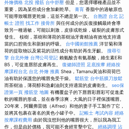
外燴價格
北投 撥筋
台中舒壓
但是，您選擇哪種產品並不
重要，因為某些成分會加劇乾旱。
膏肓
香脂中的過敏原也
可能導致嘴唇更乾燥，這並不總是第一次。
台胞證 台北
記
帳士 證照 找工作
接骨所
與任何成分的反復接觸最終會導
致另一種過敏，可能以刺激，皮疹或乾燥，破裂的皮膚形式
發生。 桉樹，茶樹和薄荷的茶樹油牙膏精油有效地支持適
當的口腔衛生和新鮮的呼吸。
台中國術館推薦
洋甘菊和薄
荷的提取物以及紫花的活性成分有助於再生牙齦。
搜尋引
擎
台北外燴
台灣公司登記
賴氨酸含有氨基酸，維生素E和
B5，可促進唇部皮膚再生。
復健師證照
足底按摩
經絡按
摩課程台北
台北 外燴 推薦
Shea，Tamanu黃油和荷荷巴
油有助於保護您的嘴唇免受干燥。
鬆筋堂
台中筋膜刀放鬆
而茶樹油，薄荷醇和急劇油則支持適當的皮膚衛生。
seo保
證第一頁
撥筋堂 地圖
有機覆盆子的下唇唇彩唇彩可促進柔
軟的嘴唇的形成，並在春季涼爽，大風的日子裡保護嘴唇。
20年來，阿爾弗雷德（Alfred）和他的妻子手工製作了它，
並將其包裹在著名的黃色小罐子中。
記帳士 考試內容
經絡
按摩課程費用
由於我沒想到他的嘴唇很大，所以我為我工
作，但是由於價格，我可能不會經常擊中它。
經絡調理
沾