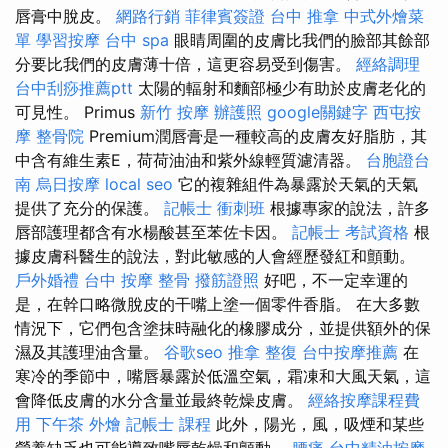
唇膏中脫皮。
網路行銷
菲律賓簽證
台中 推拿
中式外燴菜
單
學習按摩
台中 spa
眼睛周圍的皮膚比我們的臉部其餘部
分要比我們的皮膚薄十倍，這更容易受到傷害。
經絡調理
台中刮痧推薦ptt
太陽的輻射和麵部極少有助於皮膚老化的
可見性。 Primus
新竹 按摩
辦護照
google關鍵字
西屯按
摩
整骨院
Premium潤唇膏是一種較高的皮膚友好脂肪，其
中含有維生素E，荷荷油油和紫外線輕質濾清器。
台胞證台
南
烏日按摩
local seo
它的複雜組件為暴露於天氣的天氣
提供了充分的保護。
記帳士 衝刺班
根據專家的說法，許多
唇部護理​​都含有水楊酸甚至苯佐卡因。
記帳士 考試資格
根
據皮膚科醫生的說法，對此敏感的人會經歷發紅和顫動。
戶外婚禮
台中 按摩 整骨
撥筋證照
好吧，不一定幸運的
是，在幹口略微脫皮的干嘴上塗一個零件香脂。 在大多數
情況下，它們包含塗抹時融化的橡膠成分，並提供額外的保
濕及其護理油含量。
谷歌seo
推拿 整復
台中按摩推薦
在
寒冷的季節中，嘴唇暴露於低溫空氣，霜凍和大風天氣，這
會降低皮膚的水分含量並最終乾燥皮膚。
經絡按摩課程費
用
下午茶 外燴
記帳士 課程
此外，陽光，風，吸煙和某些
營養缺乏也可能導致嘴唇乾燥和顫動。
腰痛
台中精油按摩