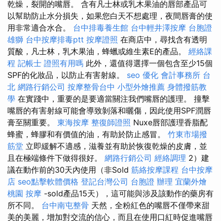
乾燥，裂開的嘴唇。 含有凡士林或乳木果油的唇部產品可
以幫助防止水分損失，如果您白天不想處理，夜間唇膏的使
用非常適合水合。
台中排毒養生館
台中輕井澤按摩
台胞證
雄獅
台中按摩排毒ptt
按摩證照
在商店中，尋找含有透明
質酸，凡士林，乳木果油，蜂蠟或維生素E的產品。
經絡課
程
記帳士 證照有用嗎
此外，還值得選擇一個包含至少15個
SPF的化妝品，以防止有害射線。
seo 優化
會計事務所 台
北
網路行銷公司
按摩整骨台中
小型外燴推薦
身體撥筋教
學
在實踐中，重要的是要適當關注我們嘴唇的護理。 撞擊
嘴唇的有害射線可能會導致剝落和曬傷，因此使用SPF潤唇
膏至關重要。
東海按摩
整復師證照
Nuxe唇部護理香脂配
蜂蜜，蜂膠和有價值的油，有助於防止感冒。
竹東市場撥
筋堂
立即緩解不適感，滋養並有助於恢復乾燥的皮膚，並
且在極端條件下做得很好。
網路行銷公司
經絡調理
2）建
議在動作前的30天內使用（非Sold
筋絡按摩課程
台中按摩
店
seo點擊軟體價格
登記台灣公司
台胞證 辦理
宜蘭外燴
桃園 按摩
-sold產品15天），這可能與涉及該動作的藥房有
所不同。
台中南屯整骨
天然，全粉紅色的嘴唇不僅帶來甜
美的美麗，增加對交流的信心，而且在使用口紅時促進嘴唇