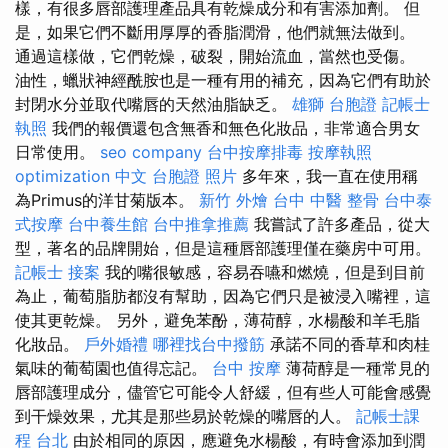
樣，有很多唇部護理​​產品具有乾燥成分和有害添加劑。 但
是，如果它們不斷用厚厚的香脂潤滑，他們就無法做到。
通過這樣做，它們乾燥，破裂，開始流血，當然也受傷。
油性，蠟狀神經酰胺也是一種有用的補充，因為它們有助於
封閉水分並取代嘴唇的天然油脂缺乏。
雄獅 台胞證
記帳士
執照
我們的報價還包含無香和無色化妝品，非常適合男女
日常使用。
seo company
台中按摩排毒
按摩執照
optimization 中文
台胞證 照片
多年來，我一直在使用稱
為Primus的洋甘菊版本。
新竹 外燴
台中 中醫 整骨
台中泰
式按摩
台中養生館
台中推拿推薦
我嘗試了許多產品，從大
型，著名的品牌開始，但是這種唇部護理僅在藥房中可用。
記帳士 接案
我的嘴很敏感，容易吞嚥和燃燒，但是到目前
為止，葡萄脂肪都沒有幫助，因為它們只是被浸入嘴裡，這
使其更乾燥。 另外，避免苯酚，薄荷醇，水楊酸和羊毛脂
化妝品。
戶外婚禮
哪裡找台中撥筋
承諾不同的香草和肉桂
氣味的葡萄園也值得忘記。
台中 按摩
薄荷醇是一種常見的
唇部護理成分，儘管它可能令人舒緩，但有些人可能會感覺
到干燥效果，尤其是那些易於乾燥的嘴唇的人。
記帳士課
程 台北
由於相同的原因，應避免水楊酸，有時會添加到潤