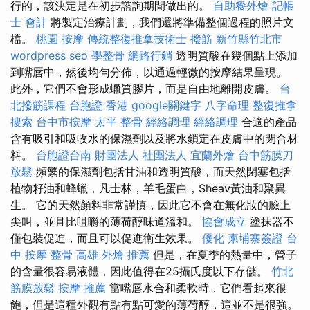
行的，該決定是在初步諮詢期間做出的。
自助餐外燴
記帳
士 會計
將製定治療計劃，我們還將準備整個過程的照片文
檔。
桃園 按摩
傳統整復推拿技術士
撥筋 新竹縣竹北市
wordpress seo
學整骨
網路行銷
透明質酸在幾個點上添加
到嘴唇中，然後均勻分佈，以通過輕微的按摩結果呈現。
此外，它們不會形成蠟質膠片，而是自由地離開皮膚。
台
北撥筋課程
台胞證 香港
google關鍵字
八字命理 整復推拿
搜索
台中市按摩
太平 整骨
經絡調理
經絡調理
合適的產品
含有吸引和吸收水的保濕劑以及將水鎖定在皮膚中的閉合材
料。
台胞證台南
財團法人 社團法人
宜蘭外燴
台中筋膜刀
放鬆
頻繁的保濕劑包括甘油和透明質酸，而天然閉塞包括
植物籽油和蜂蠟，凡士林，羊毛蛋白，Sheav黃油和聚異
生。 它的天然顏料非常謹慎，因此它不會在無化妝的臉上
尖叫，並且比咀嚼的薄荷醇味道溫和。
協會成立
塗抹器不
僅包裝促進，而且可以促進衛生效果。
優化
柬埔寨簽證
台
中 按摩 整骨
高雄 外燴 推薦
但是，在夏季的熱量中，管子
的含量很容易液體，因此值得在25攝氏度以下存儲。
竹北
筋膜放鬆
按摩 推薦
當嘴唇水合和柔軟時，它們看起來很
飽，但是這種外觀有點有點可愛的薄荷醇，這並不是很強。