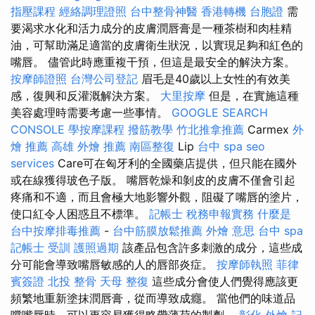
指壓課程
經絡調理證照
台中整骨神醫
香港轉機 台胞證
需
要渴求水化和活力成分的皮膚潤唇膏是一種茶樹和肉桂精
油，可幫助滿足適當的皮膚衛生狀況，以實現足夠和紅色的
嘴唇。 儘管此時應重複干預，但這是最安全的解決方案。
按摩師證照
台灣公司登記
眉毛是40歲以上女性的有效美
感，復興和反灌溉解決方案。
大里按摩
但是，在實施這種
美容處理時需要考慮一些事情。
GOOGLE SEARCH
CONSOLE
學按摩課程
撥筋教學
竹北推拿推薦
Carmex
外
燴 推薦
高雄 外燴 推薦
南區整復
Lip
台中 spa
seo
services
Care可在匈牙利的全國藥店提供，但只能在國外
或在線獲得玻色子版。 嘴唇乾燥和剝皮的皮膚不僅會引起
疼痛和不適，而且會極大地影響外觀，阻礙了嘴唇的塗片，
使口紅令人困惑且不標準。
記帳士 稅務申報實務
什麼是
台中按摩排毒推薦
-
台中筋膜放鬆推薦
外燴 意思
台中 spa
記帳士 受訓
護照過期
該產品包含許多刺激的成分，這些成
分可能會導致嘴唇敏感的人的唇部炎症。
按摩師執照
菲律
賓簽證
北投 整骨
天母 整復
這些成分會使人們覺得應該更
頻繁地重新塗抹潤唇膏，從而導致成癮。 當他們的味道品
嚐嘴唇時，可以更容易獲得略帶薄荷的製劑。
彰化 外燴
記