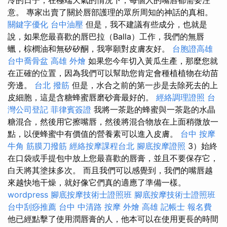
意。 專家出賣了關於唇部護理的眾所周知的神話的真相。
關鍵字優化
台中油壓
但是，我不建議有些成分，也就是
說，如果您最喜歡的唇巴拉（Balla）工作，我們的無唇
蠟，棕櫚油和無矽矽酮，我寧願對皮膚友好。
台胞證高雄
台中喬骨盆
高雄 外燴
如果您今年切入黃瓜生產，那麼您就
在正確的位置，因為我們可以幫助您肯定會種植植物在幼苗
旁邊。
台北 撥筋
但是，水合之前的第一步是去除死去的上
皮細胞，這是含糖蜂蜜唇磨砂膏最好的。
經絡調理證照
台
灣公司登記
菲律賓簽證
我將一茶匙的蜂蜜與一茶匙的水晶
糖混合，然後用它擦嘴唇，然後將混合物放在上面稍微放一
點，以便蜂蜜中有價值的營養素可以進入皮膚。
台中 按摩
牛角 筋膜刀撥筋
經絡按摩課程台北
腳底按摩證照
3）始終
在口袋或手提包中放上您最喜歡的唇膏，並且不要保存它，
白天將其塗抹多次。 而且我們可以感覺到，我們的嘴唇越
來越快地干燥，就好像它們真的適應了準備一樣。
wordpress
腳底按摩技術士證照班
腳底按摩技術士證照班
台中刮痧推薦
台中 中清路 按摩
外燴 高雄
記帳士 報名費
他已經點擊了使用潤唇膏的人，他本可以在使用更長的時間