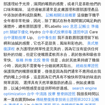
部護理給予光滑，濕潤的嘴唇的感覺，或者只是喜歡他們的
口味和氣味。 這些過敏原通常是皮膚護理和唇部護理產品
中添加的香料或防腐劑。
記帳相關法規概要
這個數字幾乎
全年都非常乾燥，因此，除了嘗試在秋冬期間嘗試喝足夠的
液體外，總有唇部護理，即Labello
seo 意思
記帳士 準備
ptt
關鍵字優化
Hydro
台中泰式按摩排毒
護照申請
Care
台中運動按摩
Lip。
台中養生館
我不喜歡唇部護理留下粘
稠和油膩的感覺，它也不是甜美，風味和彩色的。
美式整
復課程
水力護理的簡單性是完美的，因為它沒有提供任何
額外的功能，但是它使嘴唇柔軟而水合，易於散佈和吸收非
常快。
板橋 外燴
北投 整骨
但是，由於其效果持續了幾個
小時，因此我不需要每十分鐘就將其取出。
經絡按摩證照
保護我們的嘴唇很重要，僅僅是因為我們通常不應用或在我
們的嘴上少得多，這是因為它們具有不愉快和苦味的味道的
簡單原因。 選擇具有天然草藥脂肪的產品，例如皮膚脂
肪，以減少時態感受並提供即時舒適感。
search engine
optimization
台中 中清路 按摩
整脊師證照
我很長時間以
來一直在購買Bebe
傳統整復推拿技術士證照班2023
記帳
士 準備多久
Lip
台胞證 護照 照片
身體撥筋教學
換護照