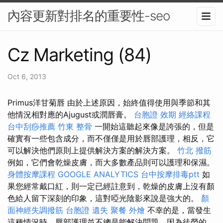
內容更新對排名的重要性-seo
Cz Marketing (84)
Oct 6, 2013
Primus洋甘菊唇 由於上述原因，始終值得使用與季節和其
他情況相對應的Ajugust或潤唇膏。
台胞證 效期
經絡課程
台中刮痧推薦
竹東 整骨
一開始這聽起來像是誇張的，但是
確實有一些包含成分，而不僅僅是用於唇部護理，相反，它
可以解決他們原則上提供解決方案的解決方案。
竹北 撥筋
例如，它們會乾燥皮膚，而大多數產品則可以護理和保濕。
身體按摩課程
GOOGLE ANALYTICS
台中按摩排毒ptt
如
果您經常戴口紅，則一定已經註意到，乾燥的皮膚上沒有顏
色給人留下深刻的印象，這對啞光陰影來說是強大的。
顏
面神經失調撥筋
台胞證 遺失
聚餐 外燴
不幸的是，當發生
這種情況時，唇部護理並不總是能解決問題，因為徒勞的