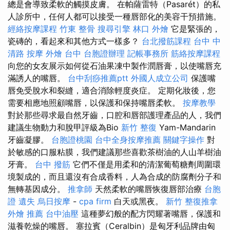
總是會導致柔軟的觸摸皮膚。 在帕薩雷特（Pasarét）的私
人診所中，任何人都可以接受一種唇部化的美容干預措施。
經絡按摩課程
竹東 整骨
搜尋引擎
林口 外燴
它是緊張的，
瓷磚的，看起來和其他方式一樣多？
台北撥筋課程
台中 中
清路 按摩
外燴 台中
台胞證辦理
記帳事務所
筋絡按摩課程
向您的女友展示如何從石油果凍中製作潤唇膏，以使嘴唇充
滿誘人的嘴唇。
台中刮痧推薦ptt
外國人成立公司
保護嘴
唇免受脫水和裂縫，適合消除輕度炎症。 定期化妝後，您
需要相應地照顧嘴唇，以保護和保持嘴唇柔軟。
按摩教學
對於那些尋求最自然牙齒，口腔和唇部護理產品的人，我們
建議生物動力和脫甲評級為Bio
新竹 整復
Yam-Mandarin
牙齒凝膠。
台胞證桃園
台中全身按摩推薦
關鍵字操作
對
於敏感的口服粘膜，我們建議那些喜歡茶樹油的人山羊樹油
牙膏。
台中 撥筋
它們不僅是用柔和的清潔葡萄糖劑周圍環
境製成的，而且還沒有合成香料，人為合成的防腐劑分子和
無轉基因成分。
推拿師
天然柔軟的嘴唇恢復唇部治療
台胞
證 遺失
烏日按摩
-
cpa firm
白天或黑夜。
新竹 整復推拿
外燴 推薦
台中油壓
這種夢幻般的配方閃耀著嘴唇，保護和
滋養乾燥的嘴唇。 塞拉賓（Ceralbin）是匈牙利品牌由匈