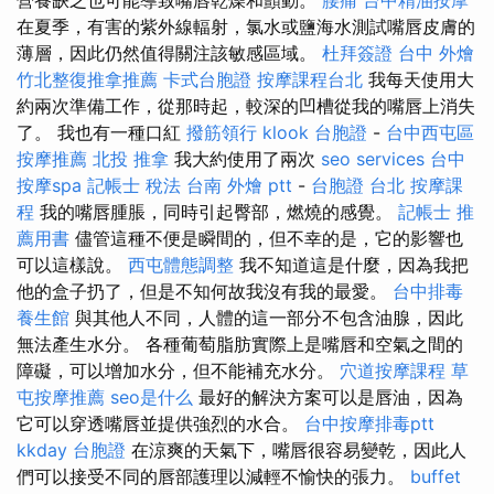
在夏季，有害的紫外線輻射，氯水或鹽海水測試嘴唇皮膚的
薄層，因此仍然值得關注該敏感區域。
杜拜簽證
台中 外燴
竹北整復推拿推薦
卡式台胞證
按摩課程台北
我每天使用大
約兩次準備工作，從那時起，較深的凹槽從我的嘴唇上消失
了。 我也有一種口紅
撥筋領行
klook 台胞證
-
台中西屯區
按摩推薦
北投 推拿
我大約使用了兩次
seo services
台中
按摩spa
記帳士 稅法
台南 外燴 ptt
-
台胞證 台北
按摩課
程
我的嘴唇腫脹，同時引起臀部，燃燒的感覺。
記帳士 推
薦用書
儘管這種不便是瞬間的，但不幸的是，它的影響也
可以這樣說。
西屯體態調整
我不知道這是什麼，因為我把
他的盒子扔了，但是不知何故我沒有我的最愛。
台中排毒
養生館
與其他人不同，人體的這一部分不包含油腺，因此
無法產生水分。 各種葡萄脂肪實際上是嘴唇和空氣之間的
障礙，可以增加水分，但不能補充水分。
穴道按摩課程
草
屯按摩推薦
seo是什么
最好的解決方案可以是唇油，因為
它可以穿透嘴唇並提供強烈的水合。
台中按摩排毒ptt
kkday 台胞證
在涼爽的天氣下，嘴唇很容易變乾，因此人
們可以接受不同的唇部護理以減輕不愉快的張力。
buffet