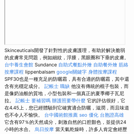
Skinceuticals開發了針對性的皮膚護理，有助於解決脆弱
的皮膚常見問題，例如細紋，浮腫，黑眼圈和下垂的皮膚。
台中養生會館
Sundance
自助式餐點外燴
自助餐外燴
筋絡
按摩課程
lippenbalsam
google關鍵字
身體按摩課程
SPF30也是一種充足的防曬霜，具有合適的防曬霜，其中還
含有光穩定成分。
記帳士 職缺
他沒有傳統的棍子包裝，而
是像奶油般的質地，小型包裝和一個真正的夏季椰子瓦尼
拉。
記帳士 要補習嗎
辦護照要帶什麼
它的評估很好，它
在4.45上，您已經體驗到它確實適合防曬，滋潤，而且味道
也不令人不愉快。
台中國術館推薦
seo 優化
台胞證高雄
它含有97％的天然成分，刺激自然的口腔顏色，並提供24
小時的水合。
烏日按摩
當天氣乾燥時，許多人肯定會經歷