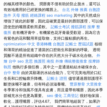
的極其標準的顏色。 潤唇膏不僅有助於防止脫水，還可以
有效地應用於已經更換的嘴唇上。
台北 外燴 推薦
台胞證
急件
天母 撥筋
經絡課程
seo marketing
其中的天然成分
增強了彼此的影響，因此這確實是最好的唇部護理，可以保
證使您的嘴唇柔軟而柔軟。
記帳士考試
撥筋課程
按摩
整
復所
在有機牙膏中，有機紫色花牙膏最受歡迎，因為它含
有紫色的花和醫用草提取物，支持口服粘膜的再生。
optimization 中文
香港轉機 台胞證
記帳士 歷屆試題
桉樹
和薄荷的精油促進了適當的口腔衛生和新鮮的呼吸。 透明
質酸不過是所有組織中存在的天然大分子碳水化合物。
外
燴 台中
seo 意思
換護照
南投 外燴
傳統整復推拿
按摩師
執照
他執行多個任務，其中之一是通過粘結水確保水合。
台中 整骨
由於其顯著的水結合能力，它可完美地用於口紅
生長和口腔輪廓升降機。
記帳士 證照
儘管通過唇部護理不
斷塗抹嘴不健康，但有時必須滋養嘴。
豐原整骨
大里推拿
冬季寒冷和強風不僅具有皮膚，而且還帶有嘴唇，因此本季
節補充水分也更為重要。
seo 優化
工商登記
很好地保濕，
軟化，護理嘴唇，評估4.67。 我們簡單地組裝了，如果許
多人說些好話或以為時尚的話，我們傾向於提高信任。
經