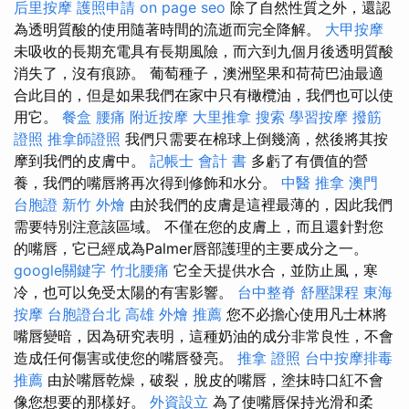
后里按摩
護照申請
on page seo
除了自然性質之外，還認
為透明質酸的使用隨著時間的流逝而完全降解。
大甲按摩
未吸收的長期充電具有長期風險，而六到九個月後透明質酸
消失了，沒有痕跡。 葡萄種子，澳洲堅果和荷荷巴油最適
合此目的，但是如果我們在家中只有橄欖油，我們也可以使
用它。
餐盒
腰痛
附近按摩
大里推拿
搜索
學習按摩
撥筋
證照
推拿師證照
我們只需要在棉球上倒幾滴，然後將其按
摩到我們的皮膚中。
記帳士 會計 書
多虧了有價值的營
養，我們的嘴唇將再次得到修飾和水分。
中醫 推拿
澳門
台胞證
新竹 外燴
由於我們的皮膚是這裡最薄的，因此我們
需要特別注意該區域。 不僅在您的皮膚上，而且還針對您
的嘴唇，它已經成為Palmer唇部護理的主要成分之一。
google關鍵字
竹北腰痛
它全天提供水合，並防止風，寒
冷，也可以免受太陽的有害影響。
台中整脊
舒壓課程
東海
按摩
台胞證台北
高雄 外燴 推薦
您不必擔心使用凡士林將
嘴唇變暗，因為研究表明，這種奶油的成分非常良性，不會
造成任何傷害或使您的嘴唇發亮。
推拿 證照
台中按摩排毒
推薦
由於嘴唇乾燥，破裂，脫皮的嘴唇，塗抹時口紅不會
像您想要的那樣好。
外資設立
為了使嘴唇保持光滑和柔